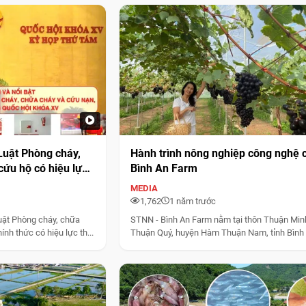
uật Phòng cháy,
Hành trình nông nghiệp công nghệ c
cứu hộ có hiệu lực
Bình An Farm
 những người đang
MEDIA
ong lĩnh vực nông
1,762
1 năm trước
uật Phòng cháy, chữa
STNN - Bình An Farm nằm tại thôn Thuận Minh
nh thức có hiệu lực th...
Thuận Quý, huyện Hàm Thuận Nam, tỉnh Bình
nơi...