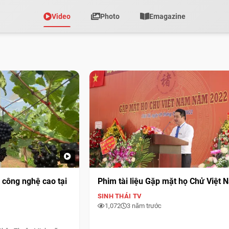
Video
Photo
Emagazine
 công nghệ cao tại
Phim tài liệu Gặp mặt họ Chử Việt 
SINH THÁI TV
1,072
3 năm trước