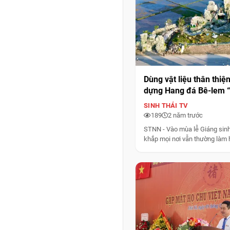
Dùng vật liệu thân thiệ
dựng Hang đá Bê-lem “
Giáng sinh ở Hà Tĩnh
SINH THÁI TV
189
2 năm trước
STNN - Vào mùa lễ Giáng sinh
khắp mọi nơi vẫn thường làm h