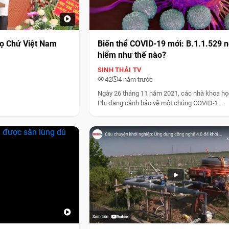
họ Chử Việt Nam
Biến thể COVID-19 mới: B.1.1.529 
hiểm như thế nào?
SINH THÁI TV
42
4 năm trước
Ngày 26 tháng 11 năm 2021, các nhà khoa họ
Phi đang cảnh báo về một chủng COVID-1...