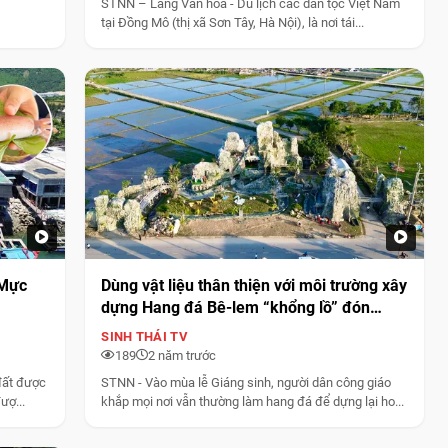
STNN – Làng Văn hóa - Du lịch các dân tộc Việt Nam
tại Đồng Mô (thị xã Sơn Tây, Hà Nội), là nơi tái...
 Mực
Dùng vật liệu thân thiện với môi trường xây
dựng Hang đá Bê-lem “khổng lồ” đón
Giáng sinh ở Hà Tĩnh
SINH THÁI TV
189
2 năm trước
đất được
STNN - Vào mùa lễ Giáng sinh, người dân công giáo
ượ...
khắp mọi nơi vẫn thường làm hang đá để dựng lại ho...