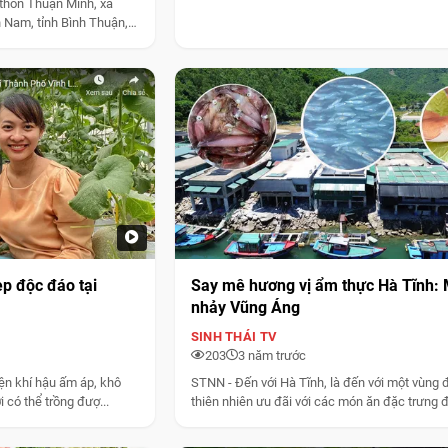
thôn Thuận Minh, xã
Nam, tỉnh Bình Thuận,
ẹp độc đáo tại
Say mê hương vị ẩm thực Hà Tĩnh:
nhảy Vũng Áng
SINH THÁI TV
203
3 năm trước
iện khí hậu ấm áp, khô
STNN - Đến với Hà Tĩnh, là đến với một vùng 
 có thể trồng đượ...
thiên nhiên ưu đãi với các món ăn đặc trưng đ