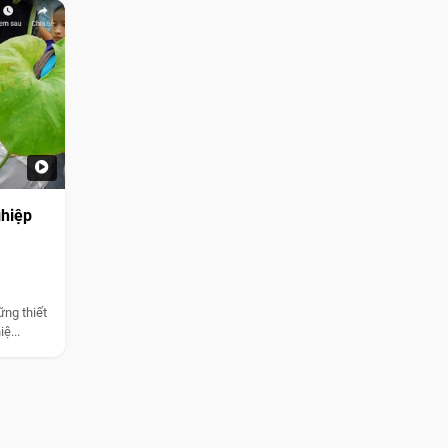
ghiệp
ững thiết
ệ...