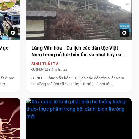
 Mực
Làng Văn hóa - Du lịch các dân tộc Việt
Nam trong nỗ lực bảo tồn và phát huy các
di sản văn hóa dân tộc
SINH THÁI TV
543
3 năm trước
đất được
STNN – Làng Văn hóa - Du lịch các dân tộc Việt Nam
ượ...
tại Đồng Mô (thị xã Sơn Tây, Hà Nội), là nơi tái...