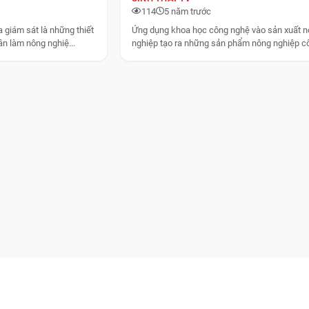
114
5 năm trước
 giám sát là những thiết
Ứng dụng khoa học công nghệ vào sản xuất 
ân làm nông nghiệ...
nghiệp tạo ra những sản phẩm nông nghiệp c
cao...
TẠP CHÍ ĐIỆN TỬ CỦA VIỆN NGHIÊN CỨU CÔNG 
LIÊN HIỆP CÁC HỘI KHOA HỌC VÀ KỸ THUẬT VIỆ