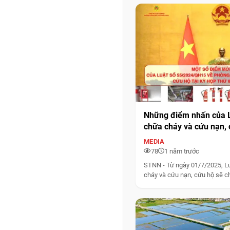
Những điểm nhấn của L
chữa cháy và cứu nạn, 
thi hành từ 01/7/2025
MEDIA
kinh doanh, sản xuất tr
78
1 năm trước
nghiệp cần lưu ý
STNN - Từ ngày 01/7/2025, L
cháy và cứu nạn, cứu hộ sẽ chí