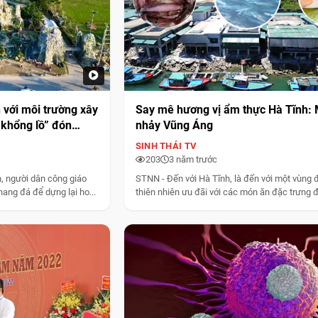
n với môi trường xây
Say mê hương vị ẩm thực Hà Tĩnh:
khổng lồ” đón
nhảy Vũng Áng
SINH THÁI TV
203
3 năm trước
, người dân công giáo
STNN - Đến với Hà Tĩnh, là đến với một vùng 
ang đá để dựng lại ho...
thiên nhiên ưu đãi với các món ăn đặc trưng đ