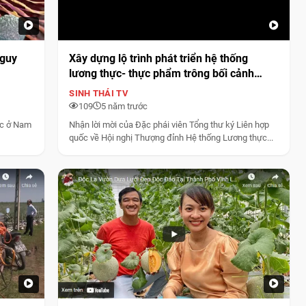
nguy
Xây dựng lộ trình phát triển hệ thống
lương thực- thực phẩm trông bối cảnh
'bình thường mới'
SINH THÁI TV
109
5 năm trước
c ở Nam
Nhận lời mời của Đặc phái viên Tổng thư ký Liên hợp
quốc về Hội nghị Thượng đỉnh Hệ thống Lương thực...