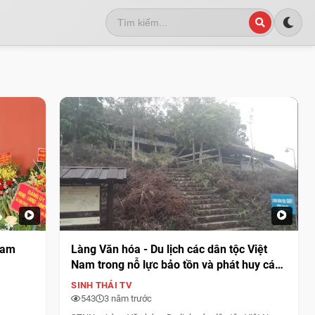
Nam
Làng Văn hóa - Du lịch các dân tộc Việt
Nam trong nỗ lực bảo tồn và phát huy các
di sản văn hóa dân tộc
SINH THÁI TV
543
3 năm trước