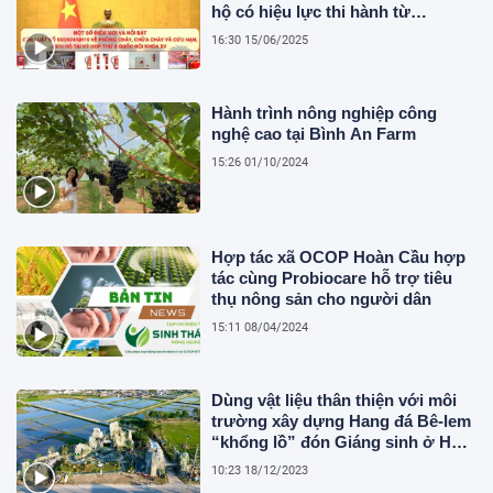
hộ có hiệu lực thi hành từ
01/7/2025 những người đang kinh
16:30 15/06/2025
doanh, sản xuất trong lĩnh vực
nông nghiệp cần lưu ý
Hành trình nông nghiệp công
nghệ cao tại Bình An Farm
15:26 01/10/2024
Hợp tác xã OCOP Hoàn Cầu hợp
tác cùng Probiocare hỗ trợ tiêu
thụ nông sản cho người dân
15:11 08/04/2024
Dùng vật liệu thân thiện với môi
trường xây dựng Hang đá Bê-lem
“khổng lồ” đón Giáng sinh ở Hà
Tĩnh
10:23 18/12/2023