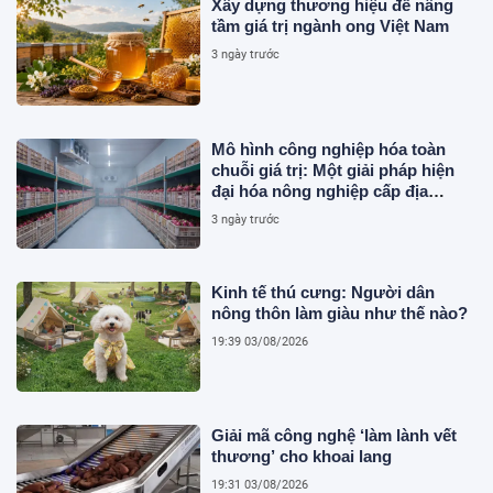
Xây dựng thương hiệu để nâng
tầm giá trị ngành ong Việt Nam
3 ngày trước
Mô hình công nghiệp hóa toàn
chuỗi giá trị: Một giải pháp hiện
đại hóa nông nghiệp cấp địa
phương tại Việt Nam
3 ngày trước
Kinh tế thú cưng: Người dân
nông thôn làm giàu như thế nào?
19:39 03/08/2026
Giải mã công nghệ ‘làm lành vết
thương’ cho khoai lang
19:31 03/08/2026