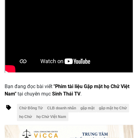
Bạn đang đọc bài viết
"Phim tài liệu Gặp mặt họ Chử Việt
Nam"
tại chuyên mục
Sinh Thái TV
.
Chử Đồng Tử
CLB doanh nhân
gặp mặt
gặp mặt họ Chử
họ Chử
họ Chử Việt Nam