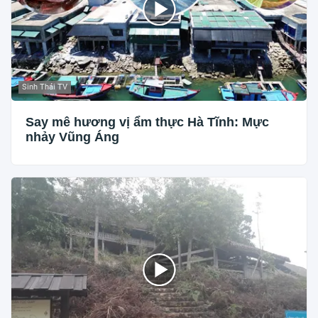
Sinh Thái TV
Say mê hương vị ẩm thực Hà Tĩnh: Mực
nhảy Vũng Áng