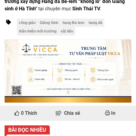
trường xây dựng Hang đá Bê-lem “khổng lồ” đón Giáng
sinh ở Hà Tĩnh"
tại chuyên mục
Sinh Thái TV
.
công giáo
Giáng Sinh
hang Be-lem
hang đá
thân thiện môi trường
vật liệu
0
Thích
Chia sẻ
In
BÀI ĐỌC NHIỀU