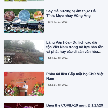
Say mê hương vị ẩm thực Hà
Tĩnh: Mực nhảy Vũng Áng
15:16 17/07/2023
Làng Văn hóa - Du lịch các dân
tộc Việt Nam trong nỗ lực bảo tồn
và phát huy các di sản văn hóa
dân tộc
13:38 22/10/2022
Phim tài liệu Gặp mặt họ Chử Việt
Nam
11:52 21/10/2022
Biến thể COVID-19 mới: B.1.1.529