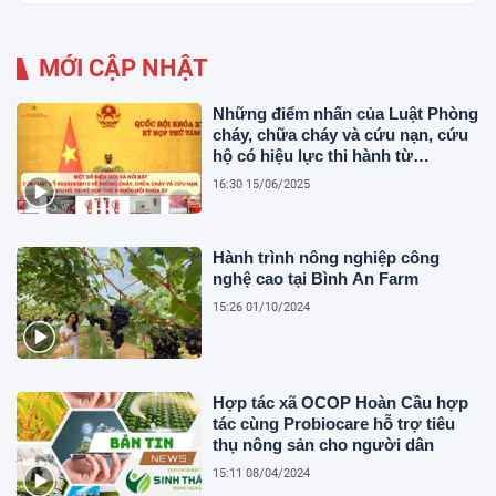
MỚI CẬP NHẬT
Những điểm nhấn của Luật Phòng
cháy, chữa cháy và cứu nạn, cứu
hộ có hiệu lực thi hành từ
01/7/2025 những người đang kinh
16:30 15/06/2025
doanh, sản xuất trong lĩnh vực
nông nghiệp cần lưu ý
Hành trình nông nghiệp công
nghệ cao tại Bình An Farm
15:26 01/10/2024
Hợp tác xã OCOP Hoàn Cầu hợp
tác cùng Probiocare hỗ trợ tiêu
thụ nông sản cho người dân
15:11 08/04/2024