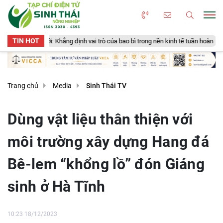
TIN HOT
 giới: Khẳng định vai trò của bao bì trong nền kinh tế tuần hoàn
New Ze
Trang chủ
Media
Sinh Thái TV
Dùng vật liệu thân thiện với
môi trường xây dựng Hang đá
Bê-lem “khổng lồ” đón Giáng
sinh ở Hà Tĩnh
10:23 18/12/2023