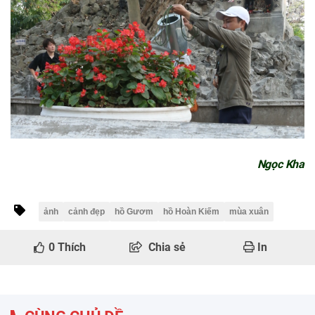
Ngọc Kha
ảnh
cảnh đẹp
hồ Gươm
hồ Hoàn Kiếm
mùa xuân
0
Thích
Chia sẻ
In