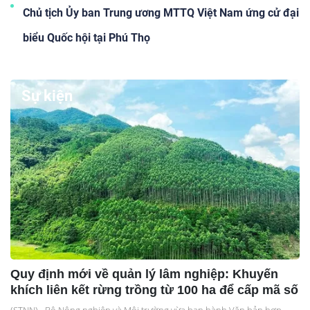
Chủ tịch Ủy ban Trung ương MTTQ Việt Nam ứng cử đại
biểu Quốc hội tại Phú Thọ
Sự kiện
Quy định mới về quản lý lâm nghiệp: Khuyến
khích liên kết rừng trồng từ 100 ha để cấp mã số