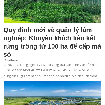
Quy định mới về quản lý lâm
nghiệp: Khuyến khích liên kết
rừng trồng từ 100 ha để cấp mã
số
16 giờ trước
(STNN) - Bộ Nông nghiệp và Môi trường vừa ban hành Văn bản hợp
nhất số 74/2026/VBHN-TT-BNNMT, hướng dẫn chi tiết một số nội
dung của Luật Lâm nghiệp. Trong đó, có nhiều quy định quan trọng về
việc cấp mã số rừng trồng, quản lý giống cây trồng lâm nghiệp và
trồng rừng thay thế.