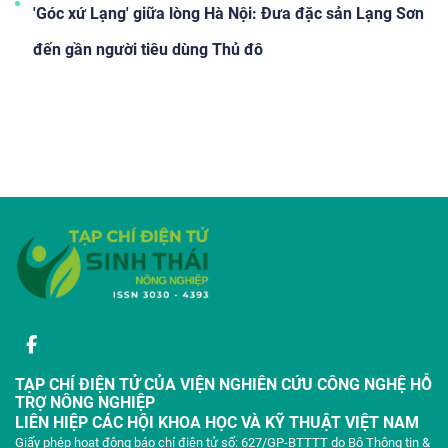
'Góc xứ Lạng' giữa lòng Hà Nội: Đưa đặc sản Lạng Sơn
đến gần người tiêu dùng Thủ đô
TẠP CHÍ ĐIỆN TỬ CỦA VIỆN NGHIÊN CỨU CÔNG NGHỆ HỖ
TRỢ NÔNG NGHIỆP
LIÊN HIỆP CÁC HỘI KHOA HỌC VÀ KỸ THUẬT VIỆT NAM
Giấy phép hoạt động báo chí điện tử số: 627/GP-BTTTT do Bộ Thông tin &