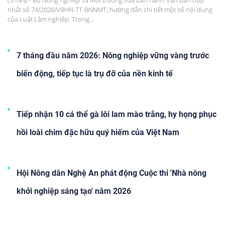
(STNN) - Bộ Nông nghiệp và Môi trường vừa ban hành Văn bản hợp
nhất số 74/2026/VBHN-TT-BNNMT, hướng dẫn chi tiết một số nội dung
của Luật Lâm nghiệp. Trong...
7 tháng đầu năm 2026: Nông nghiệp vững vàng trước
biến động, tiếp tục là trụ đỡ của nền kinh tế
Tiếp nhận 10 cá thể gà lôi lam mào trắng, hy họng phục
hồi loài chim đặc hữu quý hiếm của Việt Nam
Hội Nông dân Nghệ An phát động Cuộc thi 'Nhà nông
khởi nghiệp sáng tạo' năm 2026