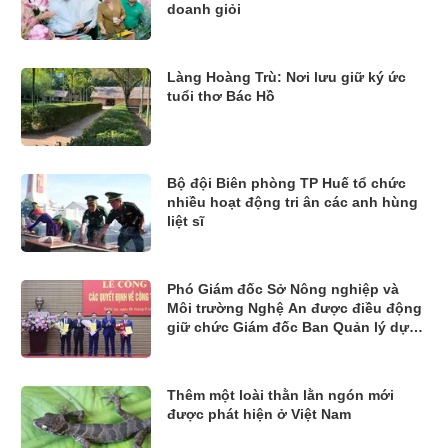
doanh giỏi
Làng Hoàng Trù: Nơi lưu giữ ký ức
tuổi thơ Bác Hồ
Bộ đội Biên phòng TP Huế tổ chức
nhiều hoạt động tri ân các anh hùng
liệt sĩ
Phó Giám đốc Sở Nông nghiệp và
Môi trường Nghệ An được điều động
giữ chức Giám đốc Ban Quản lý dự
án đầu tư xây dựng các công trình
Nông nghiệp và Phát triển nông thôn
Thêm một loài thằn lằn ngón mới
được phát hiện ở Việt Nam