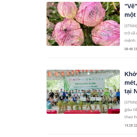
"Vẽ"
một 
(STNN)
trở về
mệnh: 
không 
08:48 2
của sự 
Khởi
mét
tại 
(STNN)
giàu t
theo h
cao gi
19:28 2
phươn