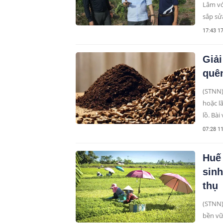
Lâm vớ
sắp sử
chặng 
17:43 1
Giải
quê
(STNN)
hoặc l
lồ. Bài
những 
07:28 1
Huế
sinh
thụ
(STNN)
bền vữ