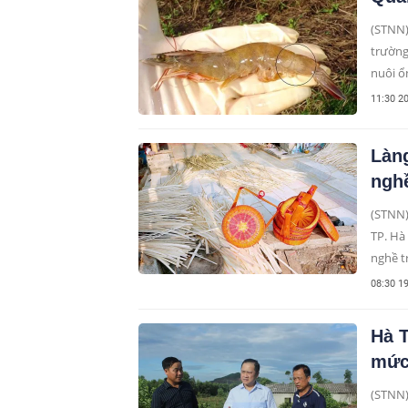
(STNN)
trường
nuôi ổ
chất h
11:30 2
phát t
Làng
nghề
(STNN)
TP. Hà
nghề t
đã thổ
08:30 1
mang l
quá kh
Hà 
đường 
mức 
(STNN)