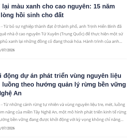
 lại màu xanh cho cao nguyên: 15 năm
lòng hồi sinh cho đất
 - Từ bỏ sự nghiệp thành đạt ở thành phố, anh Trịnh Hiển Bình đã
 quê nhà ở cao nguyên Tứ Xuyên (Trung Quốc) để thực hiện một sứ
phủ xanh lại những đồng cỏ đang thoái hóa. Hành trình của anh
chỉ là câu chuyện về bảo tồn, mà còn là minh chứng cho sức mạnh
3/07/2026
kiên trì.
 động dự án phát triển vùng nguyên liệu
, luồng theo hướng quản lý rừng bền vững
Nghệ An
 - Từ những cánh rừng tự nhiên và vùng nguyên liệu tre, mét, luồng
iềm năng của miền Tây Nghệ An, một mô hình phát triển kinh tế rừng
ướng bền vững đang được khởi động với kỳ vọng không chỉ nâng
á trị tài nguyên rừng mà còn tạo sinh kế ổn định cho người dân địa
2/07/2026
g.