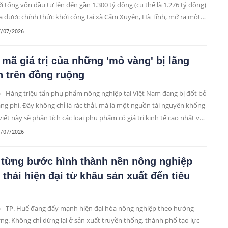
i tổng vốn đầu tư lên đến gần 1.300 tỷ đồng (cụ thể là 1.276 tỷ đồng)
a được chính thức khởi công tại xã Cẩm Xuyên, Hà Tĩnh, mở ra một
đường phát triển bền vững lâu dài cho nông nghiệp địa phương.
7/07/2026
 mã giá trị của những 'mỏ vàng' bị lãng
n trên đồng ruộng
 - Hàng triệu tấn phụ phẩm nông nghiệp tại Việt Nam đang bị đốt bỏ
ãng phí. Đây không chỉ là rác thải, mà là một nguồn tài nguyên khổng
 viết này sẽ phân tích các loại phụ phẩm có giá trị kinh tế cao nhất và
bài học cho Việt Nam.
1/07/2026
 từng bước hình thành nền nông nghiệp
 thái hiện đại từ khâu sản xuất đến tiêu
 - TP. Huế đang đẩy mạnh hiện đại hóa nông nghiệp theo hướng
ng. Không chỉ dừng lại ở sản xuất truyền thống, thành phố tạo lực