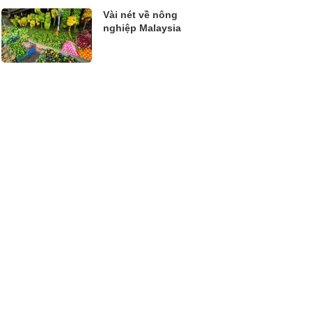
Vài nét về nông
nghiệp Malaysia