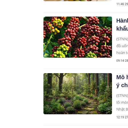
thực t
11:46 2
Hành
khẩ
(STNN) - Nhiều người vẫn nghĩ cà phê hạt nhập khẩu chủ
đồ uốn
hoàn t
từ thự
09:14 2
Mô h
ý ch
(STNN)
lối mò
Nhật B
y học 
12:19 2