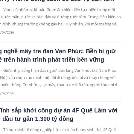
 - Vibrio là nhóm vi khuẩn Gram âm hiện diện tự nhiên trong môi
 nước mặn, nước lợ, bùn đáy và đường ruột tôm. Trong điều kiện ao
n định, chúng thường không gây hại. Tuy nhiên, khi môi trường xấu,
ữu cơ tích tụ, oxy thấp, pH hoặc độ mặn biến động, Vibrio có thể
0/07/2026
riển mạnh và gây bệnh.
 nghề mây tre đan Vạn Phúc: Bền bỉ giữ
 trên hành trình phát triển bền vững
 - Giữa nhịp sống hiện đại, người dân làng Vạn Phúc (xã Nam Phù,
 Nội) vẫn chọn cho mình một lối đi riêng: bền bỉ và thủy chung với
ruyền thống. Từ những sợi mây, thanh tre thô ráp, người thợ nơi đây
i hồn vào chúng, kết tinh thành những sản phẩm thủ công độc đáo
9/07/2026
ại giá trị kinh tế cao. Mỗi sản phẩm được làm ra là một nhịp cầu nối
ứ với hiện tại, thắp sáng bản sắc văn hóa địa phương trên con
Tĩnh sắp khởi công dự án 4F Quế Lâm với
phát triển bền vững.
đầu tư gần 1.300 tỷ đồng
 - Tổ hợp kinh tế nông nghiệp hữu cơ tuần hoàn, sinh thái 4F Quế