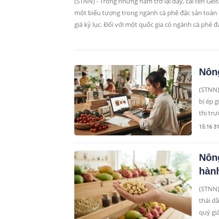
(STNN) - Trong những năm trở lại đây, cái tên Gei
một biểu tượng trong ngành cà phê đặc sản toàn 
giá kỷ lục. Đối với một quốc gia có ngành cà phê 
mình mạnh mẽ như Việt Nam, việc phân tích sâu 
gợi ý những định hướng và cơ hội phát triển cho 
Nông
(STNN)
bị ép 
thị tr
yếu: b
15:16 3
Nông
hành
(STNN)
thái d
quý gi