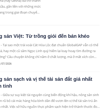
sha (hay Gesha) đã trở thành
cầu, gắn liền với những mức
đang trong giai đoạn chuyển
câu chuyện của Geisha sẽ
cà phê đặc sản trong nước.
 sản Việt: Từ trồng giỏi đến bán khéo
 - Tại sao một trái xoài Cát Hòa Lộc đạt chuẩn GlobalGAP vẫn có thể
giá, hay một củ sâm Ngọc Linh quý hiếm lại loay hoay tìm đường ra
ường? Câu chuyện không chỉ nằm ở chất lượng, mà ở mắt xích còn
án khéo.
1/07/2026
 sản sạch và vị thế tài sản đắt giá nhất
 tinh
 - Giữa sự suy kiệt tài nguyên cùng biến động khí hậu, nông sản sinh
ần rũ bỏ cái mác hàng hóa bình dân để vươn lên vị thế tài sản trú ẩn
á nhất. Việc sở hữu nguồn thực phẩm sạch hiện trở thành thước đo