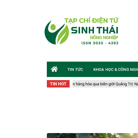
TIN TỨC
KHOA HỌC & CÔNG NG
TIN HOT
Vụ vận chuyển gần 50 tấn hàng hóa qua biên giới Quảng Trị: Nguy cơ an toàn s