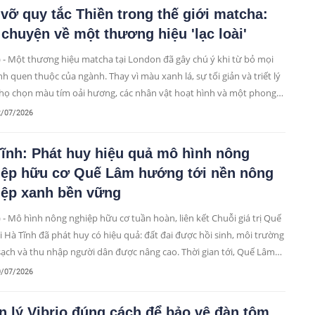
vỡ quy tắc Thiền trong thế giới matcha:
chuyện về một thương hiệu 'lạc loài'
 - Một thương hiệu matcha tại London đã gây chú ý khi từ bỏ mọi
nh quen thuộc của ngành. Thay vì màu xanh lá, sự tối giản và triết lý
 họ chọn màu tím oải hương, các nhân vật hoạt hình và một phong
oàn toàn khác biệt.
2/07/2026
ĩnh: Phát huy hiệu quả mô hình nông
iệp hữu cơ Quế Lâm hướng tới nền nông
iệp xanh bền vững
 - Mô hình nông nghiệp hữu cơ tuần hoàn, liên kết Chuỗi giá trị Quế
i Hà Tĩnh đã phát huy có hiệu quả: đất đai được hồi sinh, môi trường
sạch và thu nhập người dân được nâng cao. Thời gian tới, Quế Lâm
t tiếp tục đồng hành, chuyển giao công nghệ và bảo đảm bao tiêu
0/07/2026
ẩm cho bà con, mở ra hướng đi đột phá, kiến tạo một nền nông
 Hà Tĩnh xanh và bền vững.
 lý Vibrio đúng cách để bảo vệ đàn tôm