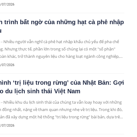
hụ cho sự hưng thịnh bền vững.
9/07/2026
 trình bất ngờ của những hạt cà phê nhập
u
 yếu để pha chế
g. Nhưng thực tế, phần lớn trong số chúng lại có một "số phận"
oàn khác, trở thành nguyên liệu cho hàng loạt ngành công nghiệp,
c phẩm, mỹ phẩm đến vật liệu xây dựng.
8/07/2026
ình ‘trị liệu trong rừng’ của Nhật Bản: Gợi
o du lịch sinh thái Việt Nam
 - Nhiều khu du lịch sinh thái của chúng ta vẫn loay hoay với những
n đồng nhất, nặng về tham quan nhưng nhẹ về trị liệu. Trong khi đó,
ản đã xây dựng một hệ thống "trị liệu trong rừng" bài bản, dựa trên
và khoa học cảnh quan.
7/07/2026