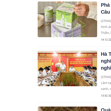
Phá 
Câu 
(STNN)
hình ả
Thiền,
cách h
14:12 2
Hà T
ngh
ngh
(STNN)
Lâm tạ
xanh, 
cam kế
13:52 2
sản ph
nghiệp
Quản