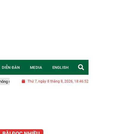
DIỄN ĐÀN
MEDIA
ENGLISH
gốc
Nghị quyết 20-NQ/TW: Chuyển đổi tư duy, đặt mục tiêu chiến lược 
Thứ 7, ngày 8 tháng 8, 2026, 18:46:53
BÀI ĐỌC NHIỀU