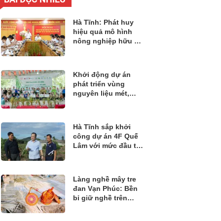
Hà Tĩnh: Phát huy
hiệu quả mô hình
nông nghiệp hữu cơ
Quế Lâm hướng tới
nền nông nghiệp
xanh bền vững
Khởi động dự án
phát triển vùng
nguyên liệu mét,
luồng theo hướng
quản lý rừng bền
vững tại Nghệ An
Hà Tĩnh sắp khởi
công dự án 4F Quế
Lâm với mức đầu tư
gần 1.300 tỷ đồng
Làng nghề mây tre
đan Vạn Phúc: Bền
bỉ giữ nghề trên
hành trình phát triển
bền vững