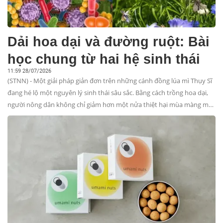
Dải hoa dại và đường ruột: Bài
học chung từ hai hệ sinh thái
11:59 28/07/2026
(STNN) - Một giải pháp giản đơn trên những cánh đồng lúa mì Thụy Sĩ
đang hé lộ một nguyên lý sinh thái sâu sắc. Bằng cách trồng hoa dại,
người nông dân không chỉ giảm hơn một nửa thiệt hại mùa màng mà
còn gợi mở một bài học bất ngờ về sự cân bằng của hệ vi sinh vật
đường ruột.