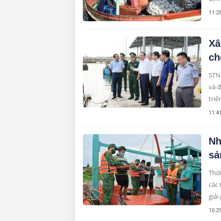
11:2
Xâ
ch
STN
và đ
triể
11:4
Nh
sả
Thời
các 
giải
10:2