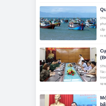
các 
ngà
Qu
STN
phươ
cấp 
11:1
Cụ
(B
STNN
Tác
trong
10:1
Mở
bấ