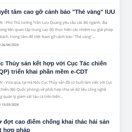
cấp, các ngành, các lực lượng gỡ bỏ "thẻ vàng" của EC đối với
nh thủy sản của nước ta.
yết tâm cao gỡ cảnh báo "Thẻ vàng" IUU
N - Phó Thủ tướng Trần Lưu Quang yêu cầu các Bộ ngành, địa
ng liên quan tập trung cao độ thực hiện các nhiệm vụ, giải pháp
bách, trọng tâm để Việt Nam gỡ cảnh báo "Thẻ vàng"...
9 26/06/2024
c Thủy sản kết hợp với Cục Tác chiến
QP) triển khai phần mềm e-CDT
 - Vừa qua, tại Hà Nội, Cục Thủy sản đã có buổi làm việc với Cục
 chiến (Bộ Quốc phòng) về phối hợp chia sẻ dữ liệu công nghệ
 quản lý giám sát tàu cá trên biển...
8 15/03/2024
 đợt cao điểm chống khai thác hải sản
t hợp pháp