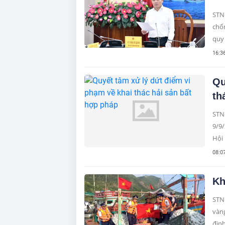
STN
chốn
quy 
16:3
Qu
th
STN
9/9
Hội 
08:0
Kh
STNN
vàn
định