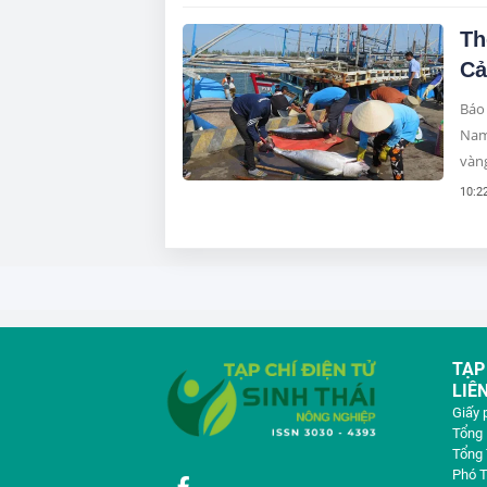
Th
Cả
Báo 
Nam
vàng
10:2
TẠP
LIÊ
Giấy 
Tổng 
Tổng 
Phó T