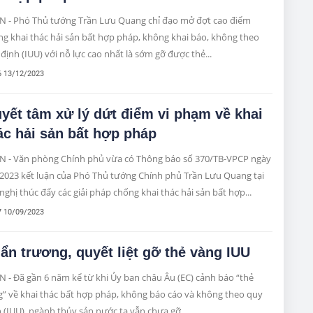
N - Phó Thủ tướng Trần Lưu Quang chỉ đạo mở đợt cao điểm
g khai thác hải sản bất hợp pháp, không khai báo, không theo
định (IUU) với nỗ lực cao nhất là sớm gỡ được thẻ...
6 13/12/2023
yết tâm xử lý dứt điểm vi phạm về khai
ác hải sản bất hợp pháp
N - Văn phòng Chính phủ vừa có Thông báo số 370/TB-VPCP ngày
/2023 kết luận của Phó Thủ tướng Chính phủ Trần Lưu Quang tại
nghị thúc đẩy các giải pháp chống khai thác hải sản bất hợp...
7 10/09/2023
ẩn trương, quyết liệt gỡ thẻ vàng IUU
 - Đã gần 6 năm kể từ khi Ủy ban châu Âu (EC) cảnh báo “thẻ
g” về khai thác bất hợp pháp, không báo cáo và không theo quy
 (IUU), ngành thủy sản nước ta vẫn chưa gỡ...