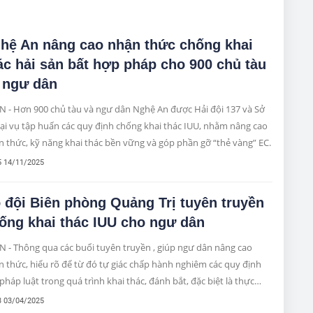
hệ An nâng cao nhận thức chống khai
ác hải sản bất hợp pháp cho 900 chủ tàu
 ngư dân
N - Hơn 900 chủ tàu và ngư dân Nghệ An được Hải đội 137 và Sở
ại vụ tập huấn các quy định chống khai thác IUU, nhằm nâng cao
 thức, kỹ năng khai thác bền vững và góp phần gỡ “thẻ vàng” EC.
5 14/11/2025
 đội Biên phòng Quảng Trị tuyên truyền
ống khai thác IUU cho ngư dân
 - Thông qua các buổi tuyên truyền , giúp ngư dân nâng cao
 thức, hiểu rõ để từ đó tự giác chấp hành nghiêm các quy định
pháp luật trong quá trình khai thác, đánh bắt, đặc biệt là thực
 tốt các khuyến nghị của Ủy ban châu Âu (EC) để chung tay cùng
3 03/04/2025