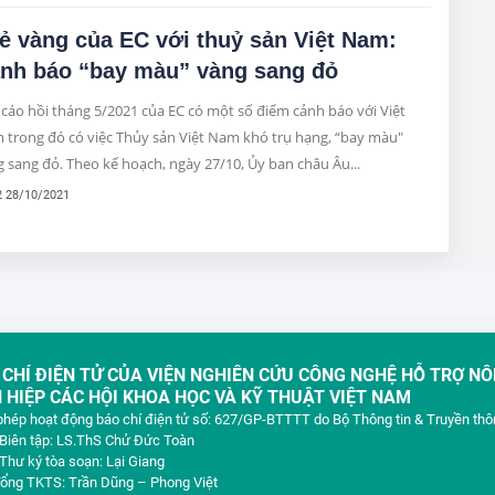
ẻ vàng của EC với thuỷ sản Việt Nam:
nh báo “bay màu” vàng sang đỏ
cáo hồi tháng 5/2021 của EC có một số điểm cảnh báo với Việt
 trong đó có việc Thủy sản Việt Nam khó trụ hạng, “bay màu"
 sang đỏ. Theo kế hoạch, ngày 27/10, Ủy ban châu Âu...
2 28/10/2021
 CHÍ ĐIỆN TỬ CỦA VIỆN NGHIÊN CỨU CÔNG NGHỆ HỖ TRỢ N
N HIỆP CÁC HỘI KHOA HỌC VÀ KỸ THUẬT VIỆT NAM
phép hoạt động báo chí điện tử số: 627/GP-BTTTT do Bộ Thông tin & Truyền th
Biên tập: LS.ThS Chử Đức Toàn
Thư ký tòa soạn: Lại Giang
ổng TKTS: Trần Dũng – Phong Việt