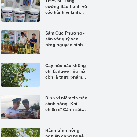
TP.HCM: Tăng
cường đấu tranh với
các hành vi kinh
doanh thực phẩm
không rõ nguồn gốc
Sâm Cúc Phương -
sản vật quý ven
rừng nguyên sinh
Cây núc nác không
chỉ là dược liệu mà
còn là thực phẩm
quý
Định vị niềm tin trên
cánh sóng: Khi
chiến sĩ Cảnh sát
biển đồng hành
cùng ngư dân bám
biển
Hành trình nông
nghiệp công nghệ