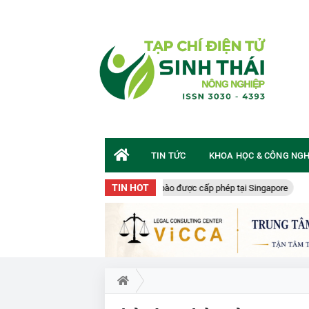
TIN TỨC
KHOA HỌC & CÔNG NG
TIN HOT
Thịt bò nuôi cấy tế bào được cấp phép tại Singapore
7 t