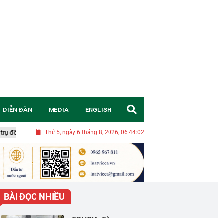
DIỄN ĐÀN
MEDIA
ENGLISH
a nền kinh tế
Thứ 5, ngày 6 tháng 8, 2026, 06:44:02
Rau từ nhà kính tự động có đủ sức cạnh tranh trực tiếp 
BÀI ĐỌC NHIỀU