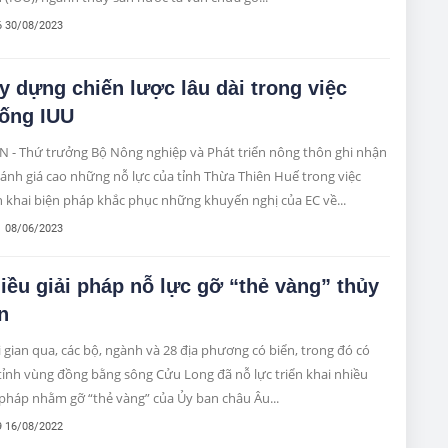
6 30/08/2023
y dựng chiến lược lâu dài trong việc
ống IUU
N - Thứ trưởng Bộ Nông nghiệp và Phát triển nông thôn ghi nhận
ánh giá cao những nỗ lực của tỉnh Thừa Thiên Huế trong việc
n khai biện pháp khắc phục những khuyến nghị của EC về...
1 08/06/2023
iều giải pháp nỗ lực gỡ “thẻ vàng” thủy
n
 gian qua, các bộ, ngành và 28 địa phương có biển, trong đó có
tỉnh vùng đồng bằng sông Cửu Long đã nỗ lực triển khai nhiều
 pháp nhằm gỡ “thẻ vàng” của Ủy ban châu Âu...
9 16/08/2022