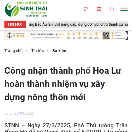
TIN HOT
ương Bắc Âu lần lượt nâng cấp, động cơ hybrid trở thành xu hướng mới
Trang chủ
Tin tức
Sự kiện
Công nhận thành phố Hoa Lư
hoàn thành nhiệm vụ xây
dựng nông thôn mới
08:57 28/03/2025
STNN – Ngày 27/3/2025, Phó Thủ tướng Trần
Hồng Hà đã ký Quyết định số 672/QĐ-TTg công