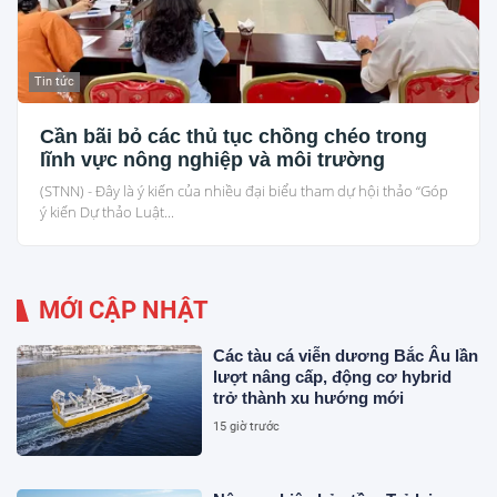
Tin tức
Cần bãi bỏ các thủ tục chồng chéo trong
lĩnh vực nông nghiệp và môi trường
(STNN) - Đây là ý kiến của nhiều đại biểu tham dự hội thảo “Góp
ý kiến Dự thảo Luật...
MỚI CẬP NHẬT
Các tàu cá viễn dương Bắc Âu lần
lượt nâng cấp, động cơ hybrid
trở thành xu hướng mới
15 giờ trước