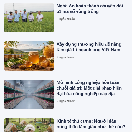
Nghệ An hoàn thành chuyển đổi
51 mã số vùng trồng
2 ngày trước
Xây dựng thương hiệu để nâng
tầm giá trị ngành ong Việt Nam
2 ngày trước
Mô hình công nghiệp hóa toàn
chuỗi giá trị: Một giải pháp hiện
đại hóa nông nghiệp cấp địa
phương tại Việt Nam
2 ngày trước
Kinh tế thú cưng: Người dân
nông thôn làm giàu như thế nào?