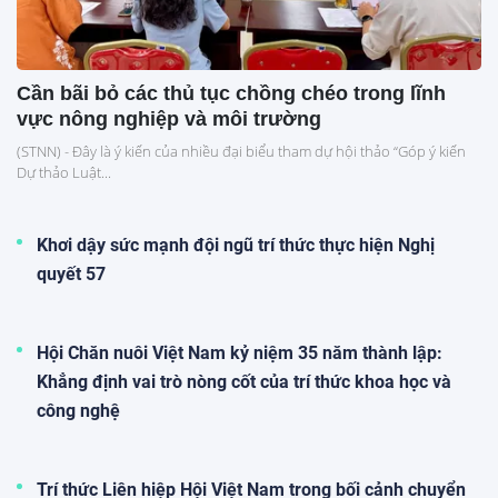
Cần bãi bỏ các thủ tục chồng chéo trong lĩnh
vực nông nghiệp và môi trường
(STNN) - Đây là ý kiến của nhiều đại biểu tham dự hội thảo “Góp ý kiến
Dự thảo Luật...
Khơi dậy sức mạnh đội ngũ trí thức thực hiện Nghị
quyết 57
Hội Chăn nuôi Việt Nam kỷ niệm 35 năm thành lập:
Khẳng định vai trò nòng cốt của trí thức khoa học và
công nghệ
Trí thức Liên hiệp Hội Việt Nam trong bối cảnh chuyển