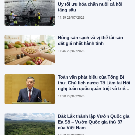
Uy tối ưu hóa chăn nuôi cá hồi
tầng sâu
11:59 29/07/2026
Nông sản sạch và vị thế tài sản
đắt giá nhất hành tinh
11:46 29/07/2026
Toàn văn phát biểu của Tổng Bí
thư, Chủ tịch nước Tô Lâm tại Hội
nghị toàn quốc quán triệt và triển
khai thực hiện Nghị quyết Hội
11:28 29/07/2026
nghị Trung ương 3
Đắk Lắk thành lập Vườn Quốc gia
Ea Sô – Vườn Quốc gia thứ 37
của Việt Nam