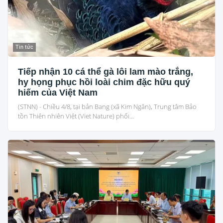
Tin tức
Tiếp nhận 10 cá thể gà lôi lam mào trắng,
hy họng phục hồi loài chim đặc hữu quý
hiếm của Việt Nam
(STNN) - Chiều 4/8, tại bản Bang (xã Kim Ngân), Trung tâm Bảo
tồn Thiên nhiên Việt (Viet Nature) phối...