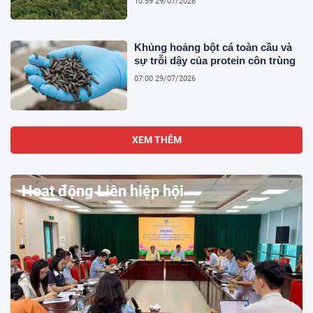
10:59 29/07/2026
Khủng hoảng bột cá toàn cầu và
sự trỗi dậy của protein côn trùng
07:00 29/07/2026
XEM THÊM
Hoạt động Liên hiệp hội