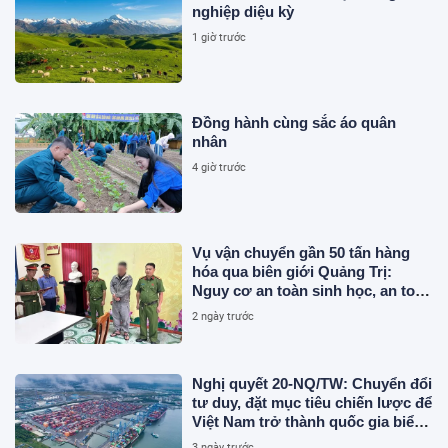
nghiệp diệu kỳ
1 giờ trước
Đồng hành cùng sắc áo quân
nhân
4 giờ trước
Vụ vận chuyển gần 50 tấn hàng
hóa qua biên giới Quảng Trị:
Nguy cơ an toàn sinh học, an toàn
thực phẩm từ sản phẩm động vật
2 ngày trước
và chất thải không rõ nguồn gốc
Nghị quyết 20-NQ/TW: Chuyển đổi
tư duy, đặt mục tiêu chiến lược để
Việt Nam trở thành quốc gia biển
mạnh
3 ngày trước