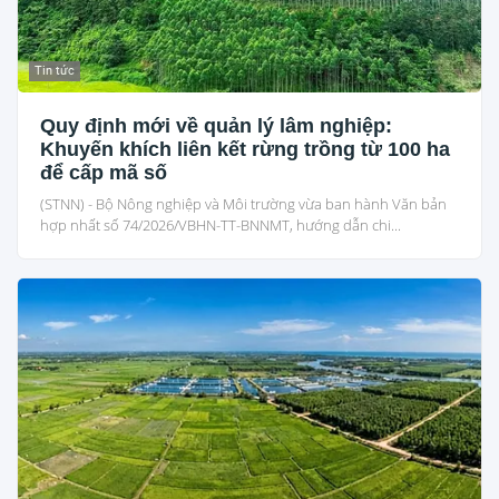
Tin tức
Quy định mới về quản lý lâm nghiệp:
Khuyến khích liên kết rừng trồng từ 100 ha
để cấp mã số
(STNN) - Bộ Nông nghiệp và Môi trường vừa ban hành Văn bản
hợp nhất số 74/2026/VBHN-TT-BNNMT, hướng dẫn chi...