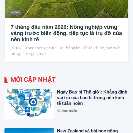
Tin tức
7 tháng đầu năm 2026: Nông nghiệp vững
vàng trước biến động, tiếp tục là trụ đỡ của
nền kinh tế
(STNN) - Theo thông tin từ Cục Thống kê - Bộ Tài chính, sản xuất
nông, lâm nghiệp và...
MỚI CẬP NHẬT
Ngày Bao bì Thế giới: Khẳng định
vai trò của bao bì trong nền kinh
tế tuần hoàn
42 phút trước
New Zealand và bài học nông