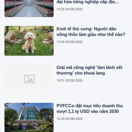
đại hóa nông nghiệp cấp địa
phương tại Việt Nam
10:22 04/08/2026
Kinh tế thú cưng: Người dân
nông thôn làm giàu như thế nào?
19:39 03/08/2026
Giải mã công nghệ ‘làm lành vết
thương’ cho khoai lang
19:31 03/08/2026
PVFCCo đặt mục tiêu doanh thu
vượt 1,1 tỷ USD vào năm 2030
16:33 03/08/2026