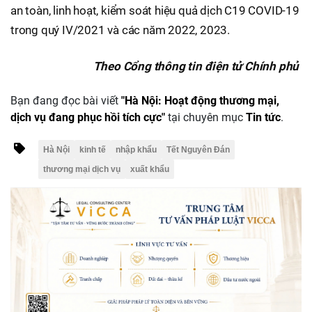
an toàn, linh hoạt, kiểm soát hiệu quả dịch C19 COVID-19
trong quý IV/2021 và các năm 2022, 2023.
Theo Cổng thông tin điện tử Chính phủ
Bạn đang đọc bài viết
"Hà Nội: Hoạt động thương mại,
dịch vụ đang phục hồi tích cực"
tại chuyên mục
Tin tức
.
Hà Nội
kinh tế
nhập khẩu
Tết Nguyên Đán
thương mại dịch vụ
xuất khẩu