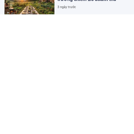
3 ngày trước
Nghệ thuật kể chuyện và 'cơn
bão' đơn hàng xuất khẩu
19:30 31/07/2026
Nông sản Việt: Từ trồng giỏi đến
bán khéo
15:16 31/07/2026
Hơn 15.500 người đã tham gia,
Cuộc thi 'Tôi khỏe đẹp hơn' tiếp
tục hành trình nâng cao sức khỏe
người Việt
12:50 31/07/2026