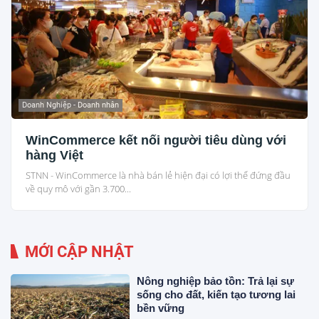
Doanh Nghiệp - Doanh nhân
WinCommerce kết nối người tiêu dùng với
hàng Việt
STNN - WinCommerce là nhà bán lẻ hiện đại có lợi thế đứng đầu
về quy mô với gần 3.700...
MỚI CẬP NHẬT
Nông nghiệp bảo tồn: Trả lại sự
sống cho đất, kiến tạo tương lai
bền vững