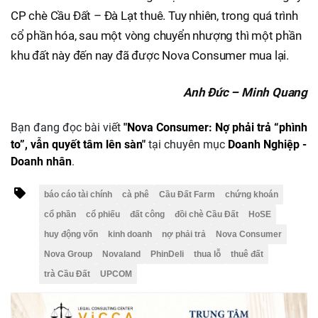
CP chè Cầu Đất – Đà Lạt thuê. Tuy nhiên, trong quá trình
cổ phần hóa, sau một vòng chuyển nhượng thì một phần
khu đất này đến nay đã được Nova Consumer mua lại.
Anh Đức – Minh Quang
Bạn đang đọc bài viết
"Nova Consumer: Nợ phải trả “phình
to”, vẫn quyết tâm lên sàn"
tại chuyên mục
Doanh Nghiệp -
Doanh nhân
.
báo cáo tài chính
cà phê
Cầu Đất Farm
chứng khoán
cổ phần
cổ phiếu
đất công
đồi chè Cầu Đất
HoSE
huy động vốn
kinh doanh
nợ phải trả
Nova Consumer
Nova Group
Novaland
PhinDeli
thua lỗ
thuê đất
trà Cầu Đất
UPCOM