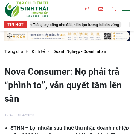
TIN HOT
n: Trả lại sự sống cho đất, kiến tạo tương lai bền vững
Thịt bò nuôi c
Trang chủ
Kinh tế
Doanh Nghiệp - Doanh nhân
Nova Consumer: Nợ phải trả
“phình to”, vẫn quyết tâm lên
sàn
12:47 19/04/2023
STNN – Lợi nhuận sau thuế thu nhập doanh nghiệp