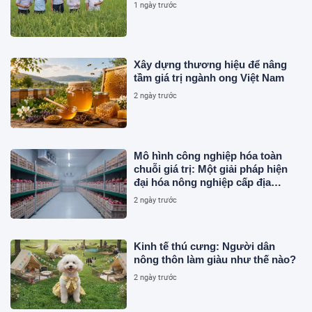
1 ngày trước
Xây dựng thương hiệu để nâng
tầm giá trị ngành ong Việt Nam
2 ngày trước
Mô hình công nghiệp hóa toàn
chuỗi giá trị: Một giải pháp hiện
đại hóa nông nghiệp cấp địa
phương tại Việt Nam
2 ngày trước
Kinh tế thú cưng: Người dân
nông thôn làm giàu như thế nào?
2 ngày trước