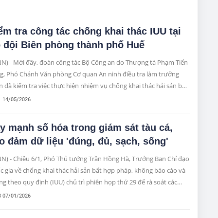
ểm tra công tác chống khai thác IUU tại
 đội Biên phòng thành phố Huế
NN) - Mới đây, đoàn công tác Bộ Công an do Thượng tá Phạm Tiến
g, Phó Chánh Văn phòng Cơ quan An ninh điều tra làm trưởng
 đã kiểm tra việc thực hiện nhiệm vụ chống khai thác hải sản bất
pháp, không báo cáo và không theo quy định (IUU) tại Bộ đội
1 14/05/2026
n phòng thành phố Huế.
y mạnh số hóa trong giám sát tàu cá,
o đảm dữ liệu 'đúng, đủ, sạch, sống'
NN) - Chiều 6/1, Phó Thủ tướng Trần Hồng Hà, Trưởng Ban Chỉ đạo
 gia về chống khai thác hải sản bất hợp pháp, không báo cáo và
g theo quy định (IUU) chủ trì phiên họp thứ 29 để rà soát các
ệm vụ do Thủ tướng Chính phủ và Ban Chỉ đạo giao sau Phiên họp
8 07/01/2026
28.