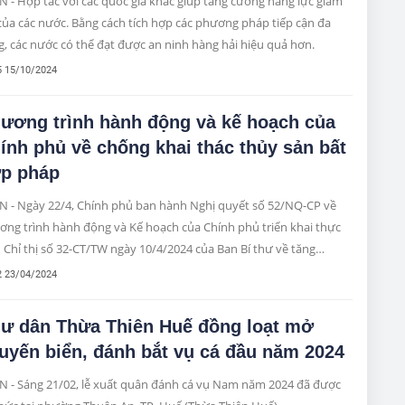
 - Hợp tác với các quốc gia khác giúp tăng cường năng lực giám
của các nước. Bằng cách tích hợp các phương pháp tiếp cận đa
, các nước có thể đạt được an ninh hàng hải hiệu quả hơn.
5 15/10/2024
ương trình hành động và kế hoạch của
ính phủ về chống khai thác thủy sản bất
p pháp
N - Ngày 22/4, Chính phủ ban hành Nghị quyết số 52/NQ-CP về
ơng trình hành động và Kế hoạch của Chính phủ triển khai thực
 Chỉ thị số 32-CT/TW ngày 10/4/2024 của Ban Bí thư về tăng
g...
2 23/04/2024
ư dân Thừa Thiên Huế đồng loạt mở
uyến biển, đánh bắt vụ cá đầu năm 2024
N - Sáng 21/02, lễ xuất quân đánh cá vụ Nam năm 2024 đã được