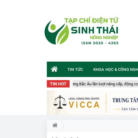
TIN TỨC
KHOA HỌC & CÔNG NG
TIN HOT
Các tàu cá viễn dương Bắc Âu lần lượt nâng cấp, động cơ hybrid trở