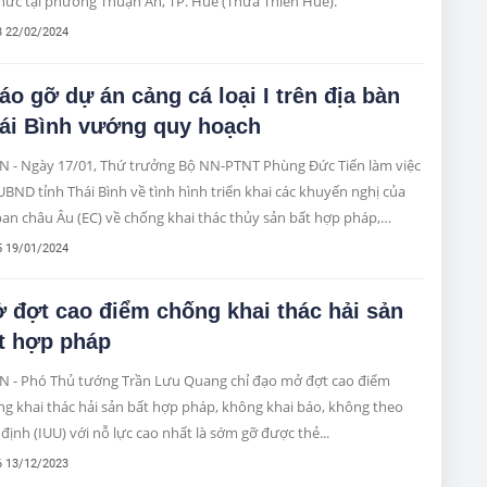
hức tại phường Thuận An, TP. Huế (Thừa Thiên Huế).
3 22/02/2024
áo gỡ dự án cảng cá loại I trên địa bàn
ái Bình vướng quy hoạch
N - Ngày 17/01, Thứ trưởng Bộ NN-PTNT Phùng Đức Tiến làm việc
UBND tỉnh Thái Bình về tình hình triển khai các khuyến nghị của
an châu Âu (EC) về chống khai thác thủy sản bất hợp pháp,
g khai báo và không đúng quy định (IUU); tiến độ thực hiện dự
5 19/01/2024
ây dựng cảng cá Thụy Tân là cảng cá (loại I) trên địa bàn huyện
 Thụy, Thái Bình.
 đợt cao điểm chống khai thác hải sản
t hợp pháp
N - Phó Thủ tướng Trần Lưu Quang chỉ đạo mở đợt cao điểm
g khai thác hải sản bất hợp pháp, không khai báo, không theo
định (IUU) với nỗ lực cao nhất là sớm gỡ được thẻ...
6 13/12/2023