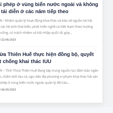
ái phép ở vùng biển nước ngoài và không
 tái diễn ở các năm tiếp theo
 - Nhằm quản lý hoạt động khai thác và bảo vệ nguồn lợi hải
 các hệ sinh thái biển, phát triển nghề cá Việt Nam theo hướng
vững, có trách nhiệm và hội nhập quốc tế, góp...
0 22/06/2023
ừa Thiên Huế thực hiện đồng bộ, quyết
ệt chống khai thác IUU
N – Tỉnh Thừa Thiên Huế đang tập trung nguồn lực đảm bảo ngăn
, chấm dứt tàu cá, ngư dân địa phương vi phạm khai thác hải sản
 phép ở vùng biển nước ngoài; quản lý đội tàu...
0 06/05/2023