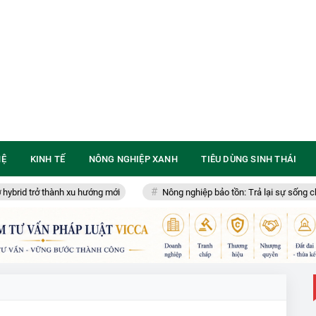
HỆ
KINH TẾ
NÔNG NGHIỆP XANH
TIÊU DÙNG SINH THÁI
 thành xu hướng mới
Nông nghiệp bảo tồn: Trả lại sự sống cho đất, kiế