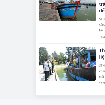
tr
để
STNN
sản,
bền 
11:0
Th
li
STN
chặn
trái
12:5