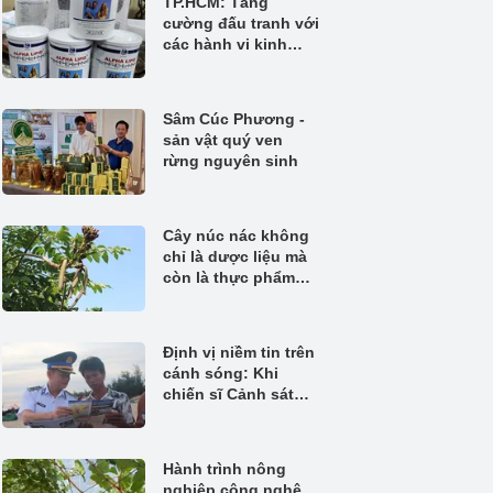
TP.HCM: Tăng
cường đấu tranh với
các hành vi kinh
doanh thực phẩm
không rõ nguồn gốc
Sâm Cúc Phương -
sản vật quý ven
rừng nguyên sinh
Cây núc nác không
chỉ là dược liệu mà
còn là thực phẩm
quý
Định vị niềm tin trên
cánh sóng: Khi
chiến sĩ Cảnh sát
biển đồng hành
cùng ngư dân bám
biển
Hành trình nông
nghiệp công nghệ