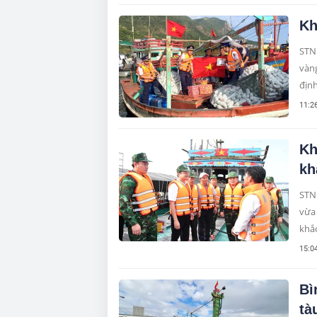
Kh
STNN
vàn
định
11:2
Kh
kh
STN
vừa 
khắc
15:0
Bì
tà