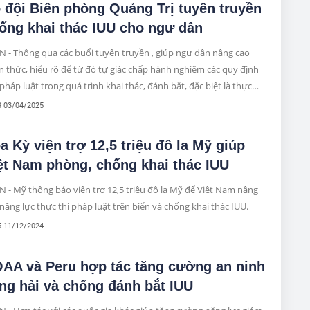
 đội Biên phòng Quảng Trị tuyên truyền
ống khai thác IUU cho ngư dân
 - Thông qua các buổi tuyên truyền , giúp ngư dân nâng cao
 thức, hiểu rõ để từ đó tự giác chấp hành nghiêm các quy định
pháp luật trong quá trình khai thác, đánh bắt, đặc biệt là thực
 tốt các khuyến nghị của Ủy ban châu Âu (EC) để chung tay cùng
3 03/04/2025
cấp, các ngành, các lực lượng gỡ bỏ "thẻ vàng" của EC đối với
nh thủy sản của nước ta.
a Kỳ viện trợ 12,5 triệu đô la Mỹ giúp
ệt Nam phòng, chống khai thác IUU
 - Mỹ thông báo viện trợ 12,5 triệu đô la Mỹ để Việt Nam nâng
năng lực thực thi pháp luật trên biển và chống khai thác IUU.
5 11/12/2024
AA và Peru hợp tác tăng cường an ninh
ng hải và chống đánh bắt IUU