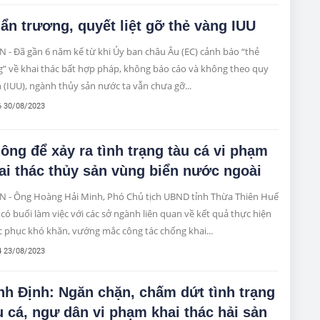
ẩn trương, quyết liệt gỡ thẻ vàng IUU
 - Đã gần 6 năm kể từ khi Ủy ban châu Âu (EC) cảnh báo “thẻ
g” về khai thác bất hợp pháp, không báo cáo và không theo quy
 (IUU), ngành thủy sản nước ta vẫn chưa gỡ...
6 30/08/2023
ông để xảy ra tình trạng tàu cá vi phạm
ai thác thủy sản vùng biển nước ngoài
N - Ông Hoàng Hải Minh, Phó Chủ tịch UBND tỉnh Thừa Thiên Huế
có buổi làm việc với các sở ngành liên quan về kết quả thực hiện
 phục khó khăn, vướng mắc công tác chống khai...
4 23/08/2023
nh Định: Ngăn chặn, chấm dứt tình trạng
u cá, ngư dân vi phạm khai thác hải sản