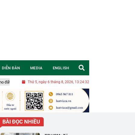
DIỄN ĐÀN
MEDIA
ENGLISH
n tạo tương lai bền vững
Thứ 5, ngày 6 tháng 8, 2026, 13:24:33
Thịt bò nuôi cấy tế bào được cấp phép tại Sin
BÀI ĐỌC NHIỀU