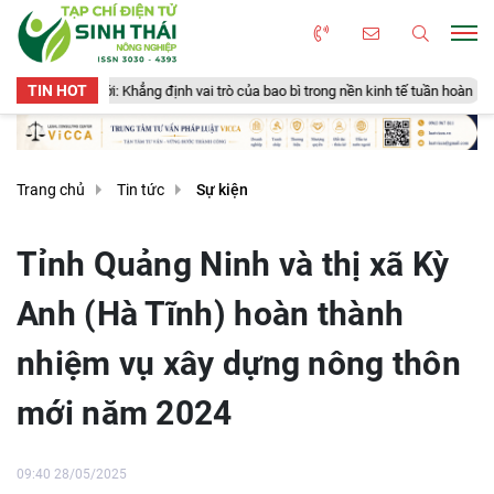
TIN HOT
i: Khẳng định vai trò của bao bì trong nền kinh tế tuần hoàn
New Zeala
Trang chủ
Tin tức
Sự kiện
Tỉnh Quảng Ninh và thị xã Kỳ
Anh (Hà Tĩnh) hoàn thành
nhiệm vụ xây dựng nông thôn
mới năm 2024
09:40 28/05/2025