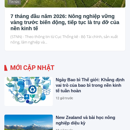
Tin tức
7 tháng đầu năm 2026: Nông nghiệp vững
vàng trước biến động, tiếp tục là trụ đỡ của
nền kinh tế
(STNN) - Theo thông tin từ Cục Thống kê - Bộ Tài chính, sản xuất
nông, lâm nghiệp và...
MỚI CẬP NHẬT
Ngày Bao bì Thế giới: Khẳng định
vai trò của bao bì trong nền kinh
tế tuần hoàn
12 giờ trước
New Zealand và bài học nông
nghiệp diệu kỳ