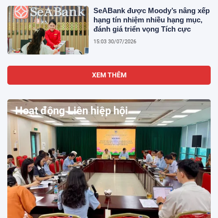
SeABank được Moody’s nâng xếp
hạng tín nhiệm nhiều hạng mục,
đánh giá triển vọng Tích cực
15:03 30/07/2026
XEM THÊM
Hoạt động Liên hiệp hội