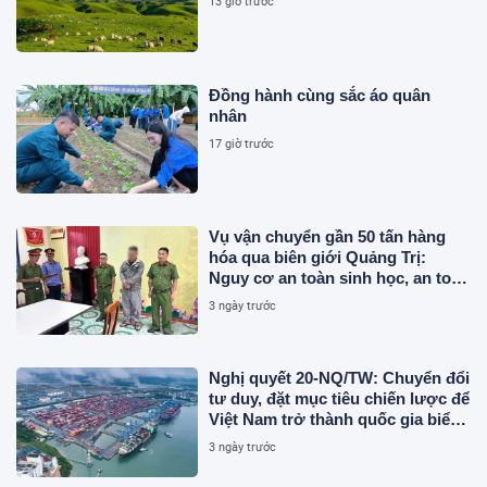
13 giờ trước
Đồng hành cùng sắc áo quân
nhân
17 giờ trước
Vụ vận chuyển gần 50 tấn hàng
hóa qua biên giới Quảng Trị:
Nguy cơ an toàn sinh học, an toàn
thực phẩm từ sản phẩm động vật
3 ngày trước
và chất thải không rõ nguồn gốc
Nghị quyết 20-NQ/TW: Chuyển đổi
tư duy, đặt mục tiêu chiến lược để
Việt Nam trở thành quốc gia biển
mạnh
3 ngày trước