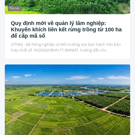
Tin tức
Quy định mới về quản lý lâm nghiệp:
Khuyến khích liên kết rừng trồng từ 100 ha
để cấp mã số
(STNN) - Bộ Nông nghiệp và Môi trường vừa ban hành Văn bản
hợp nhất số 74/2026/VBHN-TT-BNNMT, hướng dẫn chi...