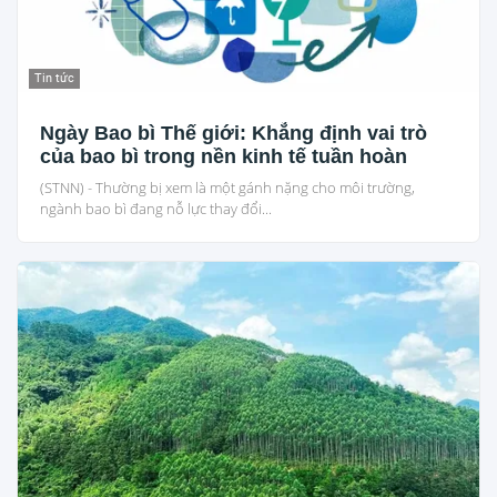
Tin tức
Ngày Bao bì Thế giới: Khẳng định vai trò
của bao bì trong nền kinh tế tuần hoàn
(STNN) - Thường bị xem là một gánh nặng cho môi trường,
ngành bao bì đang nỗ lực thay đổi...