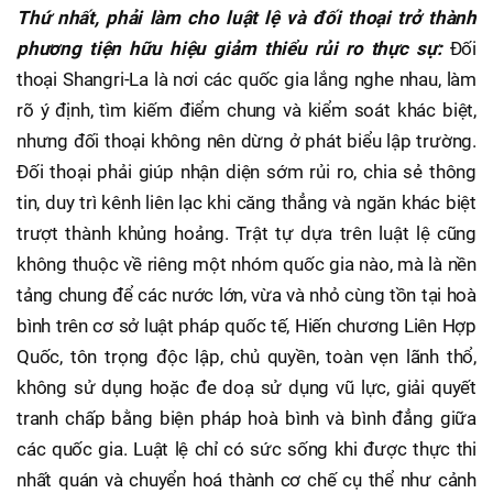
Thứ nhất, phải làm cho luật lệ và đối thoại trở thành
phương tiện hữu hiệu giảm thiểu rủi ro thực sự:
Đối
thoại Shangri-La là nơi các quốc gia lắng nghe nhau, làm
rõ ý định, tìm kiếm điểm chung và kiểm soát khác biệt,
nhưng đối thoại không nên dừng ở phát biểu lập trường.
Đối thoại phải giúp nhận diện sớm rủi ro, chia sẻ thông
tin, duy trì kênh liên lạc khi căng thẳng và ngăn khác biệt
trượt thành khủng hoảng. Trật tự dựa trên luật lệ cũng
không thuộc về riêng một nhóm quốc gia nào, mà là nền
tảng chung để các nước lớn, vừa và nhỏ cùng tồn tại hoà
bình trên cơ sở luật pháp quốc tế, Hiến chương Liên Hợp
Quốc, tôn trọng độc lập, chủ quyền, toàn vẹn lãnh thổ,
không sử dụng hoặc đe doạ sử dụng vũ lực, giải quyết
tranh chấp bằng biện pháp hoà bình và bình đẳng giữa
các quốc gia. Luật lệ chỉ có sức sống khi được thực thi
nhất quán và chuyển hoá thành cơ chế cụ thể như cảnh