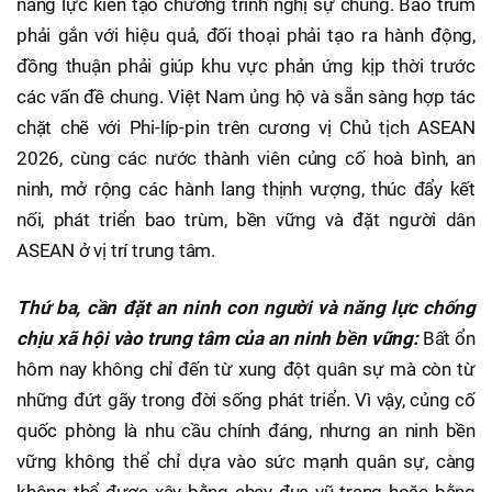
năng lực kiến tạo chương trình nghị sự chung. Bao trùm
phải gắn với hiệu quả, đối thoại phải tạo ra hành động,
đồng thuận phải giúp khu vực phản ứng kịp thời trước
các vấn đề chung. Việt Nam ủng hộ và sẵn sàng hợp tác
chặt chẽ với Phi-líp-pin trên cương vị Chủ tịch ASEAN
2026, cùng các nước thành viên củng cố hoà bình, an
ninh, mở rộng các hành lang thịnh vượng, thúc đẩy kết
nối, phát triển bao trùm, bền vững và đặt người dân
ASEAN ở vị trí trung tâm.
Thứ ba, cần đặt an ninh con người và năng lực chống
chịu xã hội vào trung tâm của an ninh bền vững:
Bất ổn
hôm nay không chỉ đến từ xung đột quân sự mà còn từ
những đứt gãy trong đời sống phát triển. Vì vậy, củng cố
quốc phòng là nhu cầu chính đáng, nhưng an ninh bền
vững không thể chỉ dựa vào sức mạnh quân sự, càng
không thể được xây bằng chạy đua vũ trang hoặc bằng