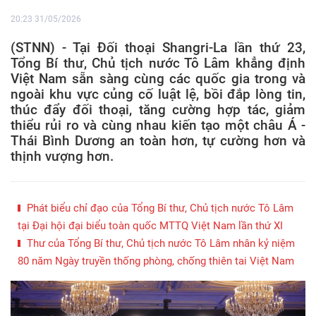
20:23 31/05/2026
(STNN) - Tại Đối thoại Shangri-La lần thứ 23,
Tổng Bí thư, Chủ tịch nước Tô Lâm khẳng định
Việt Nam sẵn sàng cùng các quốc gia trong và
ngoài khu vực củng cố luật lệ, bồi đắp lòng tin,
thúc đẩy đối thoại, tăng cường hợp tác, giảm
thiểu rủi ro và cùng nhau kiến tạo một châu Á -
Thái Bình Dương an toàn hơn, tự cường hơn và
thịnh vượng hơn.
Phát biểu chỉ đạo của Tổng Bí thư, Chủ tịch nước Tô Lâm
tại Đại hội đại biểu toàn quốc MTTQ Việt Nam lần thứ XI
Thư của Tổng Bí thư, Chủ tịch nước Tô Lâm nhân kỷ niệm
80 năm Ngày truyền thống phòng, chống thiên tai Việt Nam