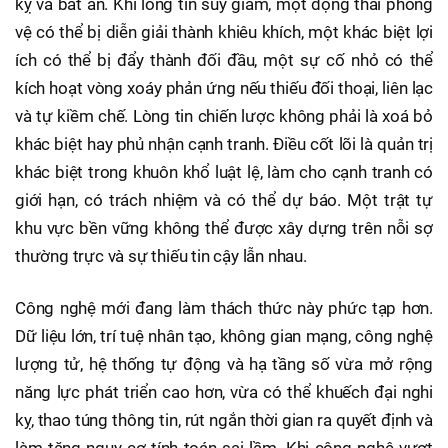
kỵ và bất an. Khi lòng tin suy giảm, một động thái phòng
vệ có thể bị diễn giải thành khiêu khích, một khác biệt lợi
ích có thể bị đẩy thành đối đầu, một sự cố nhỏ có thể
kích hoạt vòng xoáy phản ứng nếu thiếu đối thoại, liên lạc
và tự kiềm chế. Lòng tin chiến lược không phải là xoá bỏ
khác biệt hay phủ nhận cạnh tranh. Điều cốt lõi là quản trị
khác biệt trong khuôn khổ luật lệ, làm cho cạnh tranh có
giới hạn, có trách nhiệm và có thể dự báo. Một trật tự
khu vực bền vững không thể được xây dựng trên nỗi sợ
thường trực và sự thiếu tin cậy lẫn nhau.
Công nghệ mới đang làm thách thức này phức tạp hơn.
Dữ liệu lớn, trí tuệ nhân tạo, không gian mạng, công nghệ
lượng tử, hệ thống tự động và hạ tầng số vừa mở rộng
năng lực phát triển cao hơn, vừa có thể khuếch đại nghi
kỵ, thao túng thông tin, rút ngắn thời gian ra quyết định và
làm tăng nguy cơ tính toán sai lầm. Khi công nghệ vượt