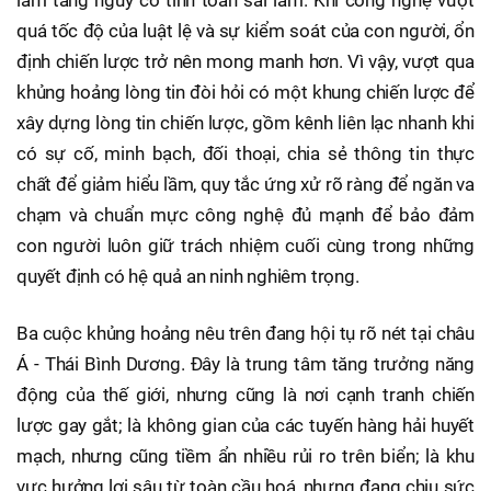
quá tốc độ của luật lệ và sự kiểm soát của con người, ổn
định chiến lược trở nên mong manh hơn. Vì vậy, vượt qua
khủng hoảng lòng tin đòi hỏi có một khung chiến lược để
xây dựng lòng tin chiến lược, gồm kênh liên lạc nhanh khi
có sự cố, minh bạch, đối thoại, chia sẻ thông tin thực
chất để giảm hiểu lầm, quy tắc ứng xử rõ ràng để ngăn va
chạm và chuẩn mực công nghệ đủ mạnh để bảo đảm
con người luôn giữ trách nhiệm cuối cùng trong những
quyết định có hệ quả an ninh nghiêm trọng.
Ba cuộc khủng hoảng nêu trên đang hội tụ rõ nét tại châu
Á - Thái Bình Dương. Đây là trung tâm tăng trưởng năng
động của thế giới, nhưng cũng là nơi cạnh tranh chiến
lược gay gắt; là không gian của các tuyến hàng hải huyết
mạch, nhưng cũng tiềm ẩn nhiều rủi ro trên biển; là khu
vực hưởng lợi sâu từ toàn cầu hoá, nhưng đang chịu sức