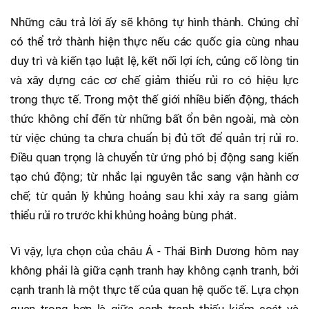
Những câu trả lời ấy sẽ không tự hình thành. Chúng chỉ
có thể trở thành hiện thực nếu các quốc gia cùng nhau
duy trì và kiến tạo luật lệ, kết nối lợi ích, củng cố lòng tin
và xây dựng các cơ chế giảm thiểu rủi ro có hiệu lực
trong thực tế. Trong một thế giới nhiều biến động, thách
thức không chỉ đến từ những bất ổn bên ngoài, mà còn
từ việc chúng ta chưa chuẩn bị đủ tốt để quản trị rủi ro.
Điều quan trọng là chuyển từ ứng phó bị động sang kiến
tạo chủ động; từ nhắc lại nguyên tắc sang vận hành cơ
chế; từ quản lý khủng hoảng sau khi xảy ra sang giảm
thiểu rủi ro trước khi khủng hoảng bùng phát.
Vì vậy, lựa chọn của châu Á - Thái Bình Dương hôm nay
không phải là giữa cạnh tranh hay không cạnh tranh, bởi
cạnh tranh là một thực tế của quan hệ quốc tế. Lựa chọn
quan trọng hơn là giữa cạnh tranh thiếu kiểm soát và