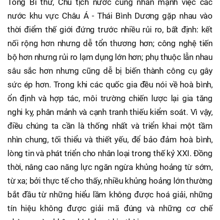
Tổng Bí thư, Chủ tịch nước cũng nhấn mạnh việc các
nước khu vực Châu Á - Thái Bình Dương gặp nhau vào
thời điểm thế giới đứng trước nhiều rủi ro, bất định: kết
nối rộng hơn nhưng dễ tổn thương hơn; công nghệ tiến
bộ hơn nhưng rủi ro lạm dụng lớn hơn; phụ thuộc lẫn nhau
sâu sắc hơn nhưng cũng dễ bị biến thành công cụ gây
sức ép hơn. Trong khi các quốc gia đều nói về hoà bình,
ổn định và hợp tác, môi trường chiến lược lại gia tăng
nghi kỵ, phân mảnh và cạnh tranh thiếu kiểm soát. Vì vậy,
điều chúng ta cần là thống nhất và triển khai một tầm
nhìn chung, tối thiểu và thiết yếu, để bảo đảm hoà bình,
lòng tin và phát triển cho nhân loại trong thế kỷ XXI. Đồng
thời, nâng cao năng lực ngăn ngừa khủng hoảng từ sớm,
từ xa; bởi thực tế cho thấy, nhiều khủng hoảng lớn thường
bắt đầu từ những hiểu lầm không được hoá giải, những
tín hiệu không được giải mã đúng và những cơ chế