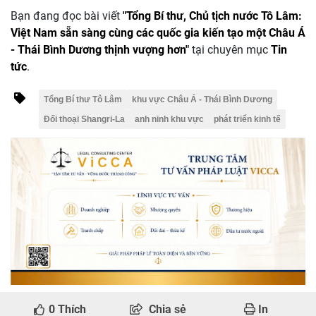
Bạn đang đọc bài viết
"Tổng Bí thư, Chủ tịch nước Tô Lâm:
Việt Nam sẵn sàng cùng các quốc gia kiến tạo một Châu Á
- Thái Bình Dương thịnh vượng hơn"
tại chuyên mục
Tin
tức
.
Tổng Bí thư Tô Lâm
khu vực Châu Á - Thái Bình Dương
Đối thoại Shangri-La
anh ninh khu vực
phát triển kinh tế
0
Thích
Chia sẻ
In