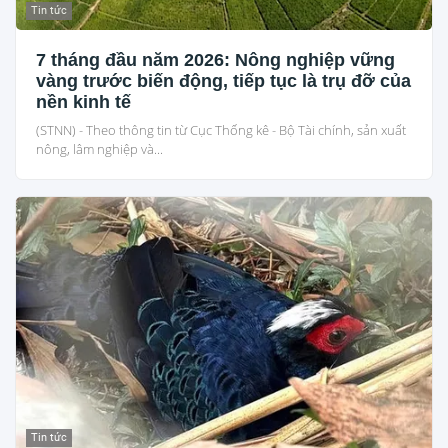
Tin tức
7 tháng đầu năm 2026: Nông nghiệp vững
vàng trước biến động, tiếp tục là trụ đỡ của
nền kinh tế
(STNN) - Theo thông tin từ Cục Thống kê - Bộ Tài chính, sản xuất
nông, lâm nghiệp và...
Tin tức