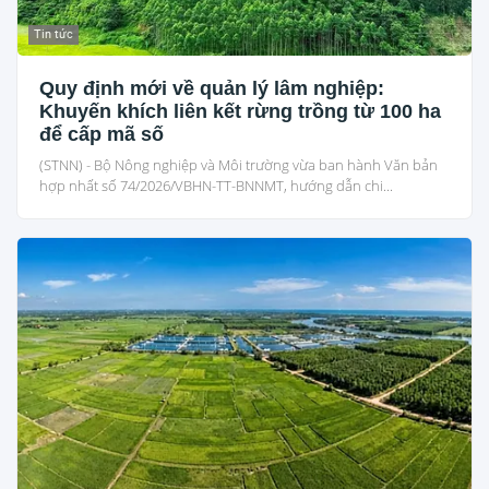
Tin tức
Quy định mới về quản lý lâm nghiệp:
Khuyến khích liên kết rừng trồng từ 100 ha
để cấp mã số
(STNN) - Bộ Nông nghiệp và Môi trường vừa ban hành Văn bản
hợp nhất số 74/2026/VBHN-TT-BNNMT, hướng dẫn chi...