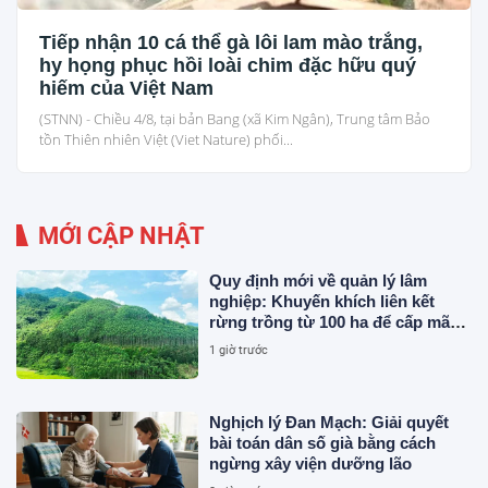
Tiếp nhận 10 cá thể gà lôi lam mào trắng,
hy họng phục hồi loài chim đặc hữu quý
hiếm của Việt Nam
(STNN) - Chiều 4/8, tại bản Bang (xã Kim Ngân), Trung tâm Bảo
tồn Thiên nhiên Việt (Viet Nature) phối...
MỚI CẬP NHẬT
Quy định mới về quản lý lâm
nghiệp: Khuyến khích liên kết
rừng trồng từ 100 ha để cấp mã
số
1 giờ trước
Nghịch lý Đan Mạch: Giải quyết
bài toán dân số già bằng cách
ngừng xây viện dưỡng lão