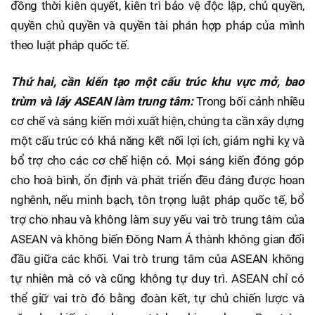
đồng thời kiên quyết, kiên trì bảo vệ độc lập, chủ quyền,
quyền chủ quyền và quyền tài phán hợp pháp của mình
theo luật pháp quốc tế.
Thứ hai, cần kiến tạo một cấu trúc khu vực mở, bao
trùm và lấy ASEAN làm trung tâm:
Trong bối cảnh nhiều
cơ chế và sáng kiến mới xuất hiện, chúng ta cần xây dựng
một cấu trúc có khả năng kết nối lợi ích, giảm nghi kỵ và
bổ trợ cho các cơ chế hiện có. Mọi sáng kiến đóng góp
cho hoà bình, ổn định và phát triển đều đáng được hoan
nghênh, nếu minh bạch, tôn trọng luật pháp quốc tế, bổ
trợ cho nhau và không làm suy yếu vai trò trung tâm của
ASEAN và không biến Đông Nam Á thành không gian đối
đầu giữa các khối. Vai trò trung tâm của ASEAN không
tự nhiên mà có và cũng không tự duy trì. ASEAN chỉ có
thể giữ vai trò đó bằng đoàn kết, tự chủ chiến lược và