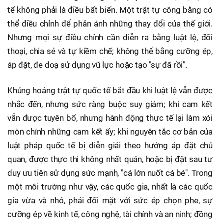
tế không phải là điều bất biến. Một trật tự công bằng có
thể điều chỉnh để phản ánh những thay đổi của thế giới.
Nhưng mọi sự điều chỉnh cần diễn ra bằng luật lệ, đối
thoại, chia sẻ và tự kiềm chế; không thể bằng cưỡng ép,
áp đặt, đe doạ sử dụng vũ lực hoặc tạo "sự đã rồi".
Khủng hoảng trật tự quốc tế bắt đầu khi luật lệ vẫn được
nhắc đến, nhưng sức ràng buộc suy giảm; khi cam kết
vẫn được tuyên bố, nhưng hành động thực tế lại làm xói
mòn chính những cam kết ấy; khi nguyên tắc cơ bản của
luật pháp quốc tế bị diễn giải theo hướng áp đặt chủ
quan, được thực thi không nhất quán, hoặc bị đặt sau tư
duy ưu tiên sử dụng sức mạnh, "cá lớn nuốt cá bé". Trong
một môi trường như vậy, các quốc gia, nhất là các quốc
gia vừa và nhỏ, phải đối mặt với sức ép chọn phe, sự
cưỡng ép về kinh tế, công nghệ, tài chính và an ninh; đồng