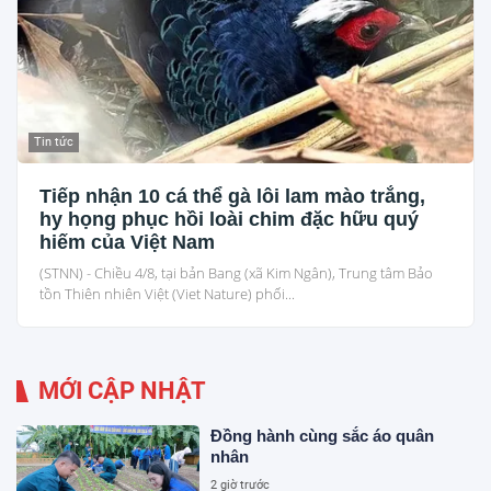
Tin tức
Tiếp nhận 10 cá thể gà lôi lam mào trắng,
hy họng phục hồi loài chim đặc hữu quý
hiếm của Việt Nam
(STNN) - Chiều 4/8, tại bản Bang (xã Kim Ngân), Trung tâm Bảo
tồn Thiên nhiên Việt (Viet Nature) phối...
MỚI CẬP NHẬT
Đồng hành cùng sắc áo quân
nhân
2 giờ trước