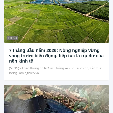
Tin tức
7 tháng đầu năm 2026: Nông nghiệp vững
vàng trước biến động, tiếp tục là trụ đỡ của
nền kinh tế
(STNN) - Theo thông tin từ Cục Thống kê - Bộ Tài chính, sản xuất
nông, lâm nghiệp và...