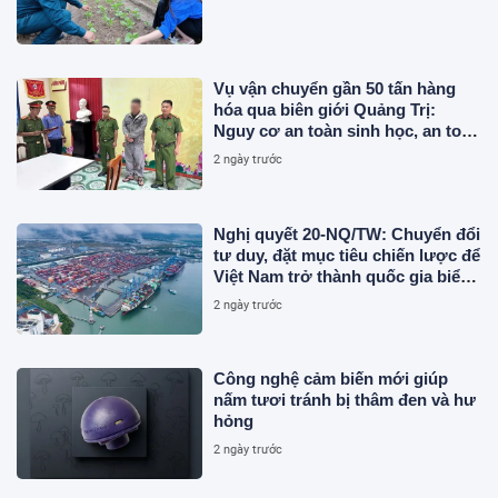
Vụ vận chuyển gần 50 tấn hàng
hóa qua biên giới Quảng Trị:
Nguy cơ an toàn sinh học, an toàn
thực phẩm từ sản phẩm động vật
2 ngày trước
và chất thải không rõ nguồn gốc
Nghị quyết 20-NQ/TW: Chuyển đổi
tư duy, đặt mục tiêu chiến lược để
Việt Nam trở thành quốc gia biển
mạnh
2 ngày trước
Công nghệ cảm biến mới giúp
nấm tươi tránh bị thâm đen và hư
hỏng
2 ngày trước