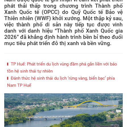
phát thải thấp trong chương trình Thành phố
Xanh Quốc tế (OPCC) do Quỹ Quốc tế Bảo vệ
Thiên nhiên (WWF) khởi xướng. Một thập kỷ sau,
việc thành phố di sản này tiếp tục được vinh
danh với danh hiệu “Thành phố Xanh Quốc gia
2026” đã khẳng định hành trình bền bỉ theo đuổi
mục tiêu phát triển đô thị xanh và bền vững.
TP Huế: Phát triển du lịch vùng đầm phá gắn liền với bảo
tồn hệ sinh thái tự nhiên
Đánh thức hệ sinh thái du lịch ‘rừng vàng, biển bạc’ phía
Nam TP Huế