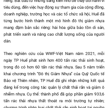
riêng. Bắt đầu từ những sáng kiến nhỏ để thay đổi hành vi
tiêu dùng, đến việc huy động sự tham gia của cộng đồng,
doanh nghiệp, trường học và các tổ chức xã hội, Huế đã
từng bước hình thành một mô hình đô thị giảm nhựa
mang đậm bản sắc riêng: hài hòa giữa bảo tồn di sản,
phát triển xanh và nâng cao chất lượng sống của người
dân.
Theo nghiên cứu của WWF-Việt Nam năm 2021, mỗi
ngày TP Huế phát sinh hơn 400 tấn rác thải sinh hoạt,
trong đó có hơn 60 tấn rác thải nhựa. Sau 5 năm triển
khai chương trình “Đô thị Giảm Nhựa” của Quỹ Quốc tế
Bảo vệ Thiên nhiên, TP Huế đã ghi nhận những kết quả
đáng kể trong công tác quản lý chất thải rắn và giảm ô
nhiễm nhựa. Cụ thể: thành phố đã góp phần giảm 933,6
tấn rác thải nhựa thất thoát ra môi trường tự nhiên;
chương trình phân loại chất thải rắn sinh hoạt tại nguồn