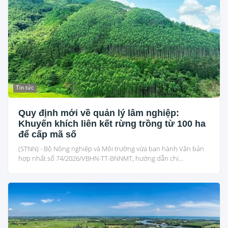
Tin tức
Quy định mới về quản lý lâm nghiệp:
Khuyến khích liên kết rừng trồng từ 100 ha
để cấp mã số
(STNN) - Bộ Nông nghiệp và Môi trường vừa ban hành Văn bản
hợp nhất số 74/2026/VBHN-TT-BNNMT, hướng dẫn chi...