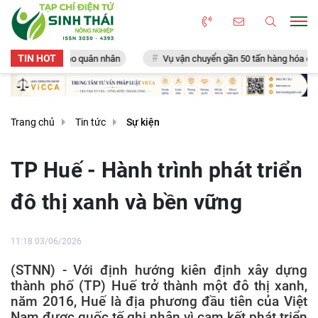
TIN HOT
ân nhân
Vụ vận chuyển gần 50 tấn hàng hóa qua biên giới Quảng Trị: 
Trang chủ
Tin tức
Sự kiện
TP Huế - Hành trình phát triển
đô thị xanh và bền vững
11:18 03/06/2026
(STNN) - Với định hướng kiên định xây dựng
thành phố (TP) Huế trở thành một đô thị xanh,
năm 2016, Huế là địa phương đầu tiên của Việt
Nam được quốc tế ghi nhận vì cam kết phát triển