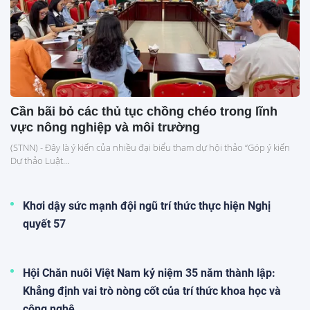
Cần bãi bỏ các thủ tục chồng chéo trong lĩnh
vực nông nghiệp và môi trường
(STNN) - Đây là ý kiến của nhiều đại biểu tham dự hội thảo “Góp ý kiến
Dự thảo Luật...
Khơi dậy sức mạnh đội ngũ trí thức thực hiện Nghị
quyết 57
Hội Chăn nuôi Việt Nam kỷ niệm 35 năm thành lập:
Khẳng định vai trò nòng cốt của trí thức khoa học và
công nghệ