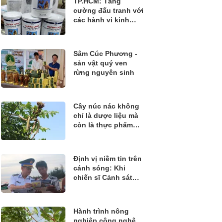
TP.HCM: Tăng
cường đấu tranh với
các hành vi kinh
doanh thực phẩm
không rõ nguồn gốc
Sâm Cúc Phương -
sản vật quý ven
rừng nguyên sinh
Cây núc nác không
chỉ là dược liệu mà
còn là thực phẩm
quý
Định vị niềm tin trên
cánh sóng: Khi
chiến sĩ Cảnh sát
biển đồng hành
cùng ngư dân bám
biển
Hành trình nông
nghiệp công nghệ