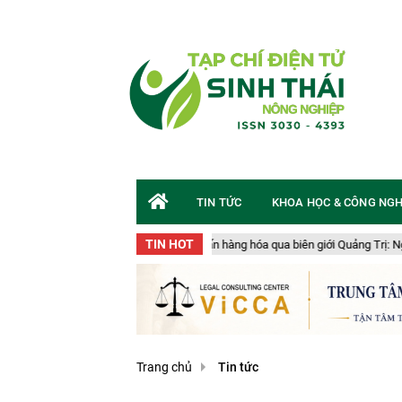
TIN TỨC
KHOA HỌC & CÔNG NG
TIN HOT
n chuyển gần 50 tấn hàng hóa qua biên giới Quảng Trị: Nguy cơ an toàn sinh họ
Trang chủ
Tin tức