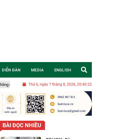
DIỄN ĐÀN
MEDIA
ENGLISH
Nghị quyết 20-NQ/TW: Chuyển đổi tư duy, đặt mục tiêu chiến lược để Việ
Thứ 6, ngày 7 tháng 8, 2026, 20:40:34
BÀI ĐỌC NHIỀU