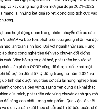
ghiệp và xây dựng nông thôn mới giai đoạn 2021-2025
 mang lại những kết quả rõ rệt, đóng góp tích cực vào
 phương.
oạt các hoạt động quan trọng nhằm chuyển đổi cơ cấu
n VietGAP và bảo tồn, phát triển các giống nhãn, vải đặc
n nuôi an toàn sinh học. Đối với ngành thủy sản, Hưng
c áp dụng công nghệ tiên tiến vào chuyển đổi giống
 xuất. Việc hỗ trợ cơ giới hoá, phát triển hợp tác xã
g nhận sản phẩm OCOP cũng đã được triển khai một
 phí hỗ trợ lên đến 557 tỷ đồng trong hai năm 2021 và
iúp tỉnh đạt được mục tiêu cơ cấu lại nông nghiệp hiệu
 nhanh chóng và bền vững. Hưng Yên cũng đã khai thác
ự nhiên của mình, phát triển các vùng chuyên canh quy mô
o để nâng cao chất lượng sản phẩm. Qua việc liên kết
và dịch vụ, sản xuất theo chuỗi giá trị từ bảo quản, chế