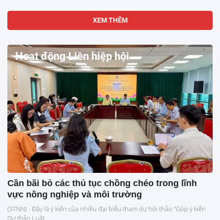
XEM THÊM
Hoạt động Liên hiệp hội
Cần bãi bỏ các thủ tục chồng chéo trong lĩnh
vực nông nghiệp và môi trường
(STNN) - Đây là ý kiến của nhiều đại biểu tham dự hội thảo “Góp ý kiến
Dự thảo Luật...