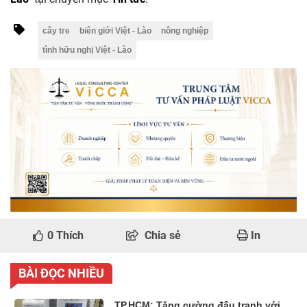
cây tre
biên giới Việt - Lào
nông nghiệp
tình hữu nghị Việt - Lào
0
Thích
Chia sẻ
In
BÀI ĐỌC NHIỀU
TP.HCM: Tăng cường đấu tranh với