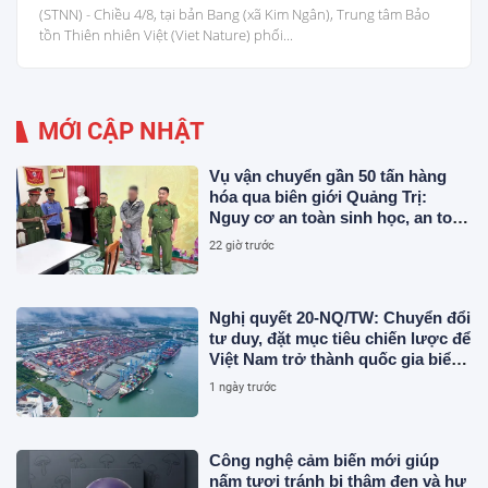
(STNN) - Chiều 4/8, tại bản Bang (xã Kim Ngân), Trung tâm Bảo
tồn Thiên nhiên Việt (Viet Nature) phối...
MỚI CẬP NHẬT
Vụ vận chuyển gần 50 tấn hàng
hóa qua biên giới Quảng Trị:
Nguy cơ an toàn sinh học, an toàn
thực phẩm từ sản phẩm động vật
22 giờ trước
và chất thải không rõ nguồn gốc
Nghị quyết 20-NQ/TW: Chuyển đổi
tư duy, đặt mục tiêu chiến lược để
Việt Nam trở thành quốc gia biển
mạnh
1 ngày trước
Công nghệ cảm biến mới giúp
nấm tươi tránh bị thâm đen và hư