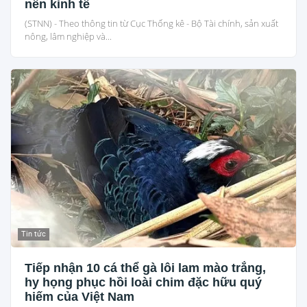
nền kinh tế
(STNN) - Theo thông tin từ Cục Thống kê - Bộ Tài chính, sản xuất
nông, lâm nghiệp và...
Tin tức
Tiếp nhận 10 cá thể gà lôi lam mào trắng,
hy họng phục hồi loài chim đặc hữu quý
hiếm của Việt Nam