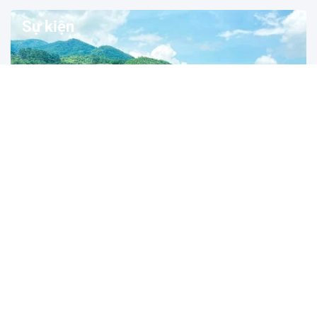
Sự kiện
Quy định mới về quản lý lâm nghiệp: Khuyến
khích liên kết rừng trồng từ 100 ha để cấp mã số
(STNN) - Bộ Nông nghiệp và Môi trường vừa ban hành Văn bản hợp
nhất số 74/2026/VBHN-TT-BNNMT, hướng dẫn chi...
7 tháng đầu năm 2026: Nông nghiệp vững vàng trước