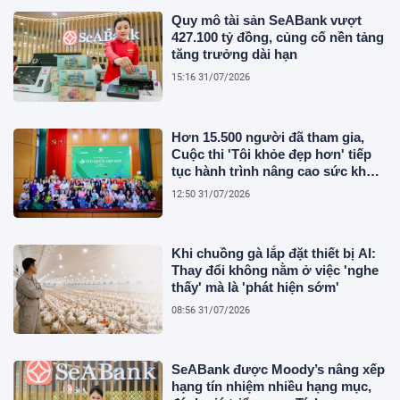
Quy mô tài sản SeABank vượt
427.100 tỷ đồng, củng cố nền tảng
tăng trưởng dài hạn
15:16 31/07/2026
Hơn 15.500 người đã tham gia,
Cuộc thi 'Tôi khỏe đẹp hơn' tiếp
tục hành trình nâng cao sức khỏe
người Việt
12:50 31/07/2026
Khi chuồng gà lắp đặt thiết bị AI:
Thay đổi không nằm ở việc 'nghe
thấy' mà là 'phát hiện sớm'
08:56 31/07/2026
SeABank được Moody’s nâng xếp
hạng tín nhiệm nhiều hạng mục,