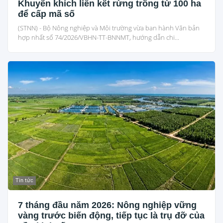
Khuyến khích liên kết rừng trồng từ 100 ha
để cấp mã số
(STNN) - Bộ Nông nghiệp và Môi trường vừa ban hành Văn bản
hợp nhất số 74/2026/VBHN-TT-BNNMT, hướng dẫn chi...
Tin tức
7 tháng đầu năm 2026: Nông nghiệp vững
vàng trước biến động, tiếp tục là trụ đỡ của