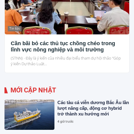
Tin tức
Cần bãi bỏ các thủ tục chồng chéo trong
lĩnh vực nông nghiệp và môi trường
(STNN) - Đây là ý kiến của nhiều đại biểu tham dự hội thảo “Góp
ý kiến Dự thảo Luật...
MỚI CẬP NHẬT
Các tàu cá viễn dương Bắc Âu lần
lượt nâng cấp, động cơ hybrid
trở thành xu hướng mới
4 giờ trước