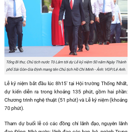
Tổng Bí thư, Chủ tịch nước Tô Lâm tới dự Lễ kỷ niệm 50 năm Ngày Thành
phố Sài Gòn-Gia Định mang tên Chủ tịch Hồ Chí Minh - Ảnh: VGP/Lê Anh.
Lễ kỷ niệm bắt đầu lúc 8h15' tại Hội trường Thống Nhất,
dự kiến diễn ra trong khoảng 135 phút, gồm hai phần:
Chương trình nghệ thuật (51 phút) và Lễ kỷ niệm (khoảng
70 phút).
Tham dự buổi lễ có các đồng chí lãnh đạo, nguyên lãnh
đạo Đảng, Nhà nước; lãnh đạo các ban, bộ, ngành Trung