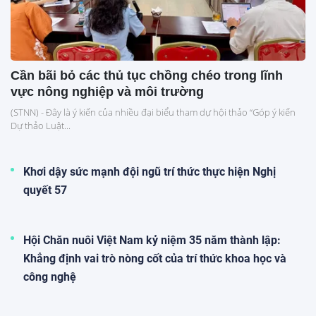
Cần bãi bỏ các thủ tục chồng chéo trong lĩnh
vực nông nghiệp và môi trường
(STNN) - Đây là ý kiến của nhiều đại biểu tham dự hội thảo “Góp ý kiến
Dự thảo Luật...
Khơi dậy sức mạnh đội ngũ trí thức thực hiện Nghị
quyết 57
Hội Chăn nuôi Việt Nam kỷ niệm 35 năm thành lập:
Khẳng định vai trò nòng cốt của trí thức khoa học và
công nghệ