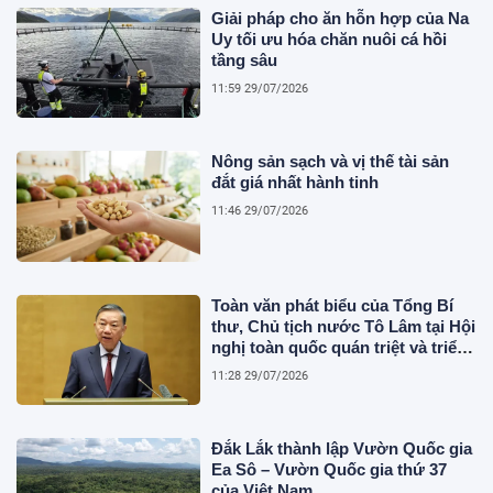
Giải pháp cho ăn hỗn hợp của Na
Uy tối ưu hóa chăn nuôi cá hồi
tầng sâu
11:59 29/07/2026
Nông sản sạch và vị thế tài sản
đắt giá nhất hành tinh
11:46 29/07/2026
Toàn văn phát biểu của Tổng Bí
thư, Chủ tịch nước Tô Lâm tại Hội
nghị toàn quốc quán triệt và triển
khai thực hiện Nghị quyết Hội
11:28 29/07/2026
nghị Trung ương 3
Đắk Lắk thành lập Vườn Quốc gia
Ea Sô – Vườn Quốc gia thứ 37
của Việt Nam