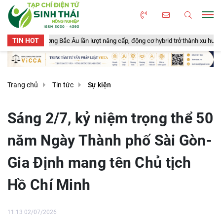
TIN HOT
ơng Bắc Âu lần lượt nâng cấp, động cơ hybrid trở thành xu hướng mới
N
Trang chủ
Tin tức
Sự kiện
Sáng 2/7, kỷ niệm trọng thể 50
năm Ngày Thành phố Sài Gòn-
Gia Định mang tên Chủ tịch
Hồ Chí Minh
11:13 02/07/2026