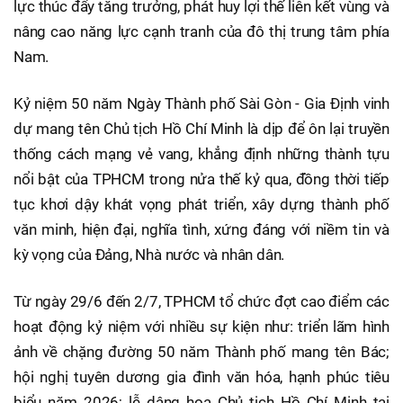
lực thúc đẩy tăng trưởng, phát huy lợi thế liên kết vùng và
nâng cao năng lực cạnh tranh của đô thị trung tâm phía
Nam.
Kỷ niệm 50 năm Ngày Thành phố Sài Gòn - Gia Định vinh
dự mang tên Chủ tịch Hồ Chí Minh là dịp để ôn lại truyền
thống cách mạng vẻ vang, khẳng định những thành tựu
nổi bật của TPHCM trong nửa thế kỷ qua, đồng thời tiếp
tục khơi dậy khát vọng phát triển, xây dựng thành phố
văn minh, hiện đại, nghĩa tình, xứng đáng với niềm tin và
kỳ vọng của Đảng, Nhà nước và nhân dân.
Từ ngày 29/6 đến 2/7, TPHCM tổ chức đợt cao điểm các
hoạt động kỷ niệm với nhiều sự kiện như: triển lãm hình
ảnh về chặng đường 50 năm Thành phố mang tên Bác;
hội nghị tuyên dương gia đình văn hóa, hạnh phúc tiêu
biểu năm 2026; lễ dâng hoa Chủ tịch Hồ Chí Minh tại