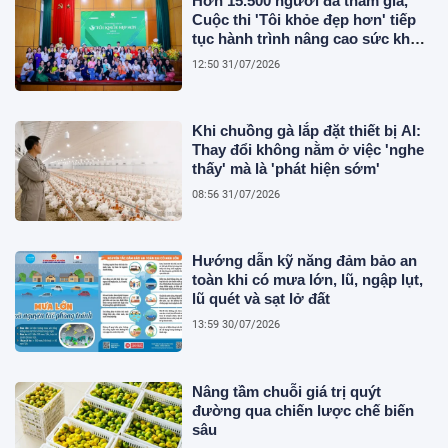
Hơn 15.500 người đã tham gia,
Cuộc thi 'Tôi khỏe đẹp hơn' tiếp
tục hành trình nâng cao sức khỏe
người Việt
12:50 31/07/2026
Khi chuồng gà lắp đặt thiết bị AI:
Thay đổi không nằm ở việc 'nghe
thấy' mà là 'phát hiện sớm'
08:56 31/07/2026
Hướng dẫn kỹ năng đảm bảo an
toàn khi có mưa lớn, lũ, ngập lụt,
lũ quét và sạt lở đất
13:59 30/07/2026
Nâng tầm chuỗi giá trị quýt
đường qua chiến lược chế biến
sâu