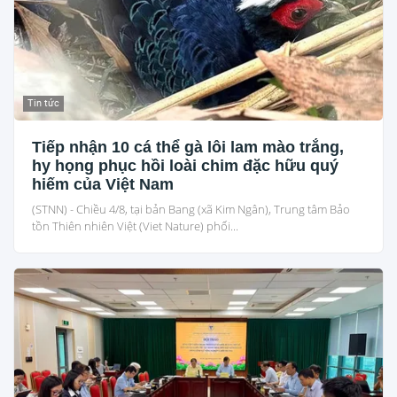
Tin tức
Tiếp nhận 10 cá thể gà lôi lam mào trắng,
hy họng phục hồi loài chim đặc hữu quý
hiếm của Việt Nam
(STNN) - Chiều 4/8, tại bản Bang (xã Kim Ngân), Trung tâm Bảo
tồn Thiên nhiên Việt (Viet Nature) phối...