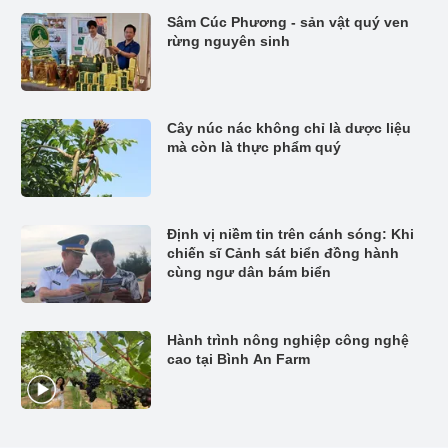
Sâm Cúc Phương - sản vật quý ven
rừng nguyên sinh
Cây núc nác không chỉ là dược liệu
mà còn là thực phẩm quý
Định vị niềm tin trên cánh sóng: Khi
chiến sĩ Cảnh sát biển đồng hành
cùng ngư dân bám biển
Hành trình nông nghiệp công nghệ
cao tại Bình An Farm