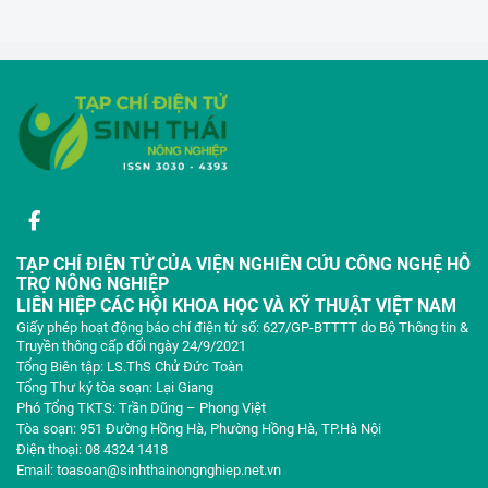
TẠP CHÍ ĐIỆN TỬ CỦA VIỆN NGHIÊN CỨU CÔNG NGHỆ HỖ
TRỢ NÔNG NGHIỆP
LIÊN HIỆP CÁC HỘI KHOA HỌC VÀ KỸ THUẬT VIỆT NAM
Giấy phép hoạt động báo chí điện tử số: 627/GP-BTTTT do Bộ Thông tin &
Truyền thông cấp đổi ngày 24/9/2021
Tổng Biên tập: LS.ThS Chử Đức Toàn
Tổng Thư ký tòa soạn: Lại Giang
Phó Tổng TKTS: Trần Dũng – Phong Việt
Tòa soạn: 951 Đường Hồng Hà, Phường Hồng Hà, TP.Hà Nội
Điện thoại: 08 4324 1418
Email: toasoan@sinhthainongnghiep.net.vn