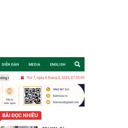
DIỄN ĐÀN
MEDIA
ENGLISH
Nghị quyết 20-NQ/TW: Chuyển đổi tư duy, đặt mục tiêu chiến lược để Việt
Thứ 7, ngày 8 tháng 8, 2026, 07:05:02
BÀI ĐỌC NHIỀU