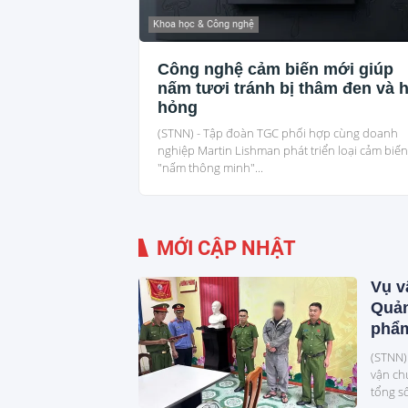
Khoa học & Công nghệ
Công nghệ cảm biến mới giúp
nấm tươi tránh bị thâm đen và 
hỏng
(STNN) - Tập đoàn TGC phối hợp cùng doanh
nghiệp Martin Lishman phát triển loại cảm biến
"nấm thông minh"...
MỚI CẬP NHẬT
Vụ v
Quản
phẩm
nguồ
(STNN)
vận ch
tổng số