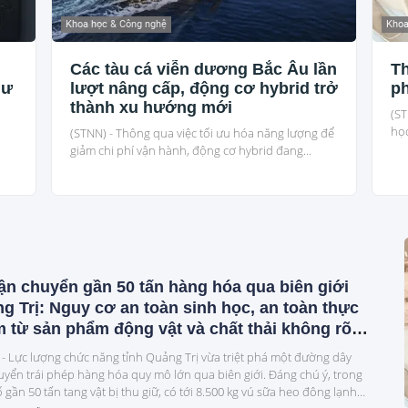
Khoa học & Công nghệ
Khoa
Các tàu cá viễn dương Bắc Âu lần
Th
hư
lượt nâng cấp, động cơ hybrid trở
ph
thành xu hướng mới
(ST
học
(STNN) - Thông qua việc tối ưu hóa năng lượng để
giảm chi phí vận hành, động cơ hybrid đang...
ận chuyển gần 50 tấn hàng hóa qua biên giới
g Trị: Nguy cơ an toàn sinh học, an toàn thực
 từ sản phẩm động vật và chất thải không rõ
n gốc
 - Lực lượng chức năng tỉnh Quảng Trị vừa triệt phá một đường dây
uyển trái phép hàng hóa quy mô lớn qua biên giới. Đáng chú ý, trong
 gần 50 tấn tang vật bị thu giữ, có tới 8.500 kg vú sữa heo đông lạnh