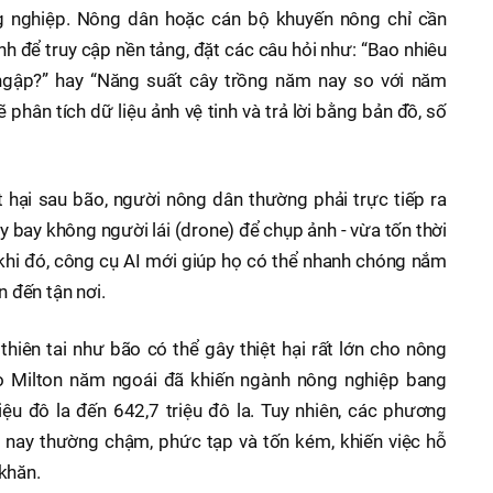
g nghiệp. Nông dân hoặc cán bộ khuyến nông chỉ cần
nh để truy cập nền tảng, đặt các câu hỏi như: “Bao nhiêu
ị ngập?” hay “Năng suất cây trồng năm nay so với năm
 phân tích dữ liệu ảnh vệ tinh và trả lời bằng bản đồ, số
t hại sau bão, người nông dân thường phải trực tiếp ra
 bay không người lái (drone) để chụp ảnh - vừa tốn thời
g khi đó, công cụ AI mới giúp họ có thể nhanh chóng nắm
n đến tận nơi.
hiên tai như bão có thể gây thiệt hại rất lớn cho nông
o Milton năm ngoái đã khiến ngành nông nghiệp bang
triệu đô la đến 642,7 triệu đô la. Tuy nhiên, các phương
ện nay thường chậm, phức tạp và tốn kém, khiến việc hỗ
khăn.