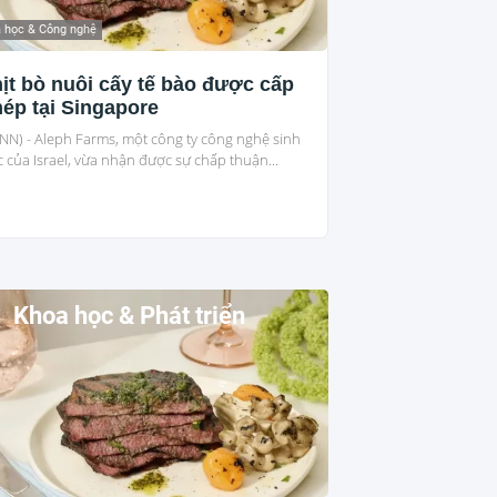
 học & Công nghệ
ịt bò nuôi cấy tế bào được cấp
ép tại Singapore
NN) - Aleph Farms, một công ty công nghệ sinh
 của Israel, vừa nhận được sự chấp thuận...
Khoa học & Phát triển