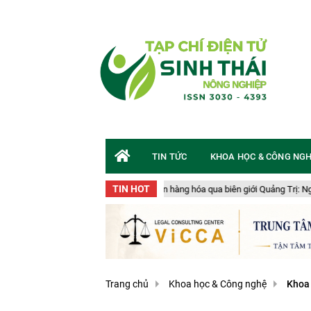
TIN TỨC
KHOA HỌC & CÔNG NG
TIN HOT
 chuyển gần 50 tấn hàng hóa qua biên giới Quảng Trị: Nguy cơ an toàn sinh học
Trang chủ
Khoa học & Công nghệ
Khoa 