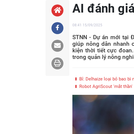
AI đánh gi
08:41 15/09/2025
STNN - Dự án mới tại Đ
giúp nông dân nhanh c
kiện thời tiết cực đoa
trong quản lý nông nghi
Bỉ: Delhaize loại bỏ bao bì
Robot AgriScout 'mắt thần' 