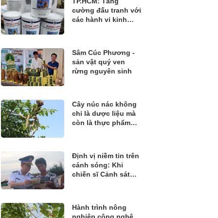
TP.HCM: Tăng
cường đấu tranh với
các hành vi kinh
doanh thực phẩm
không rõ nguồn gốc
Sâm Cúc Phương -
sản vật quý ven
rừng nguyên sinh
Cây núc nác không
chỉ là dược liệu mà
còn là thực phẩm
quý
Định vị niềm tin trên
cánh sóng: Khi
chiến sĩ Cảnh sát
biển đồng hành
cùng ngư dân bám
biển
Hành trình nông
nghiệp công nghệ