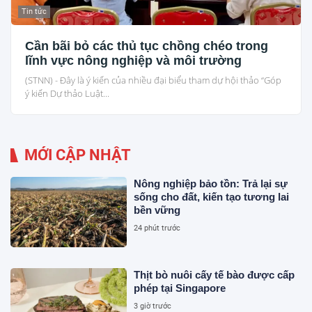
Tin tức
Cần bãi bỏ các thủ tục chồng chéo trong
lĩnh vực nông nghiệp và môi trường
(STNN) - Đây là ý kiến của nhiều đại biểu tham dự hội thảo “Góp
ý kiến Dự thảo Luật...
MỚI CẬP NHẬT
Nông nghiệp bảo tồn: Trả lại sự
sống cho đất, kiến tạo tương lai
bền vững
24 phút trước
Thịt bò nuôi cấy tế bào được cấp
phép tại Singapore
3 giờ trước