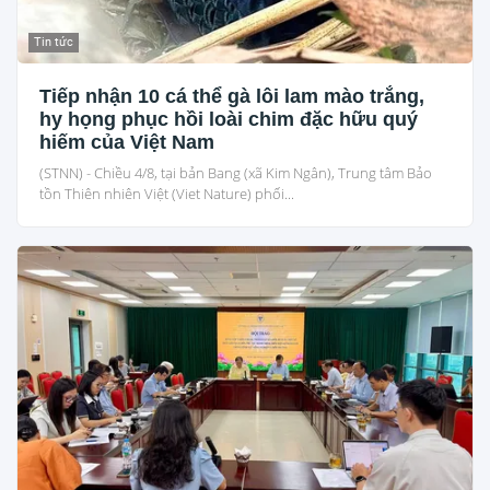
Tin tức
Tiếp nhận 10 cá thể gà lôi lam mào trắng,
hy họng phục hồi loài chim đặc hữu quý
hiếm của Việt Nam
(STNN) - Chiều 4/8, tại bản Bang (xã Kim Ngân), Trung tâm Bảo
tồn Thiên nhiên Việt (Viet Nature) phối...