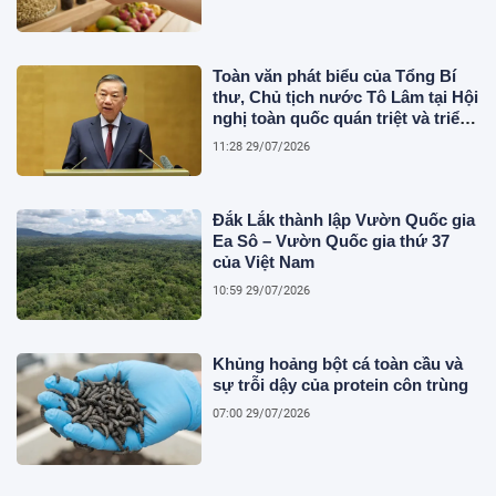
Toàn văn phát biểu của Tổng Bí
thư, Chủ tịch nước Tô Lâm tại Hội
nghị toàn quốc quán triệt và triển
khai thực hiện Nghị quyết Hội
11:28 29/07/2026
nghị Trung ương 3
Đắk Lắk thành lập Vườn Quốc gia
Ea Sô – Vườn Quốc gia thứ 37
của Việt Nam
10:59 29/07/2026
Khủng hoảng bột cá toàn cầu và
sự trỗi dậy của protein côn trùng
07:00 29/07/2026