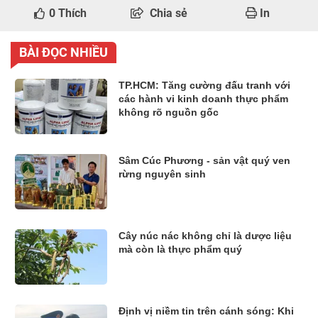
0
Thích
Chia sẻ
In
BÀI ĐỌC NHIỀU
TP.HCM: Tăng cường đấu tranh với
các hành vi kinh doanh thực phẩm
không rõ nguồn gốc
Sâm Cúc Phương - sản vật quý ven
rừng nguyên sinh
Cây núc nác không chỉ là dược liệu
mà còn là thực phẩm quý
Định vị niềm tin trên cánh sóng: Khi