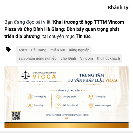
Khánh Ly
Bạn đang đọc bài viết
"Khai trương tổ hợp TTTM Vincom
Plaza và Chợ Đỉnh Hà Giang: Đòn bẩy quan trọng phát
triển địa phương"
tại chuyên mục
Tin tức
.
Astri
Hà Giang
miền núi
nông nghiệp
sản phẩm nông nghiệp
chợ Đỉnh
Vincom
thu hút khách