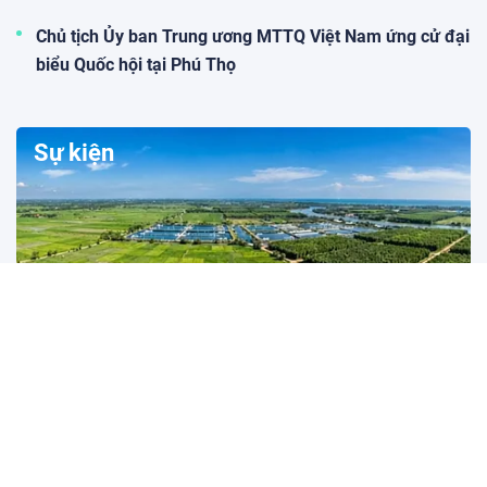
Chủ tịch Ủy ban Trung ương MTTQ Việt Nam ứng cử đại
biểu Quốc hội tại Phú Thọ
Sự kiện
7 tháng đầu năm 2026: Nông nghiệp vững vàng
trước biến động, tiếp tục là trụ đỡ của nền kinh
tế