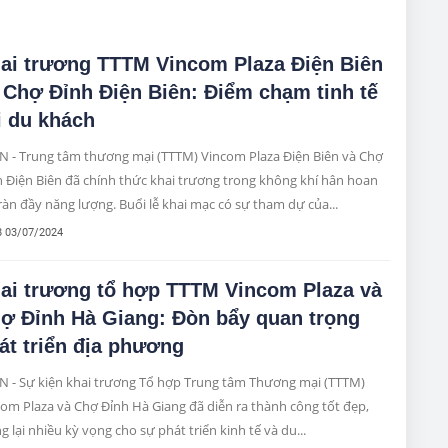
ai trương TTTM Vincom Plaza Điện Biên
 Chợ Đỉnh Điện Biên: Điểm chạm tinh tế
i du khách
N - Trung tâm thương mại (TTTM) Vincom Plaza Điện Biên và Chợ
 Điện Biên đã chính thức khai trương trong không khí hân hoan
ràn đầy năng lượng. Buổi lễ khai mạc có sự tham dự của...
8 03/07/2024
ai trương tổ hợp TTTM Vincom Plaza và
ợ Đỉnh Hà Giang: Đòn bẩy quan trọng
át triển địa phương
N - Sự kiện khai trương Tổ hợp Trung tâm Thương mại (TTTM)
om Plaza và Chợ Đỉnh Hà Giang đã diễn ra thành công tốt đẹp,
 lại nhiều kỳ vọng cho sự phát triển kinh tế và du...