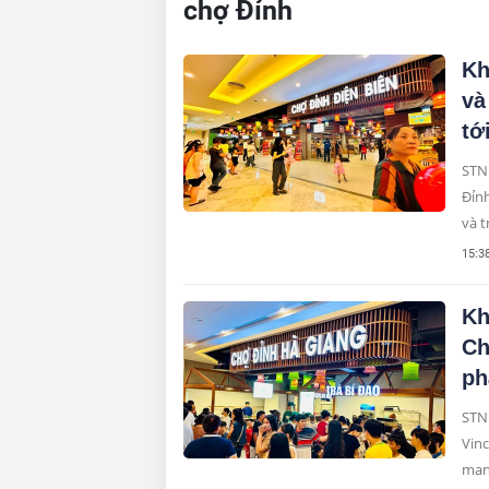
chợ Đỉnh
Kh
và
tớ
STN
Đỉnh
và t
15:3
Kh
Ch
ph
STN
Vinc
mang