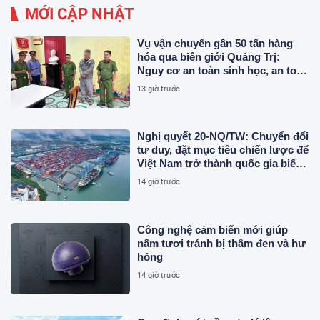
MỚI CẬP NHẬT
Vụ vận chuyển gần 50 tấn hàng
hóa qua biên giới Quảng Trị:
Nguy cơ an toàn sinh học, an toàn
thực phẩm từ sản phẩm động vật
13 giờ trước
và chất thải không rõ nguồn gốc
Nghị quyết 20-NQ/TW: Chuyển đổi
tư duy, đặt mục tiêu chiến lược để
Việt Nam trở thành quốc gia biển
mạnh
14 giờ trước
Công nghệ cảm biến mới giúp
nấm tươi tránh bị thâm đen và hư
hỏng
14 giờ trước