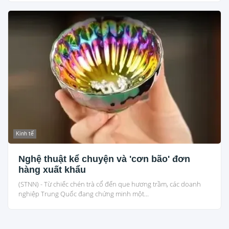
Kinh tế
Nghệ thuật kể chuyện và 'cơn bão' đơn
hàng xuất khẩu
(STNN) - Từ chiếc chén trà cổ đến que hương trầm, các doanh
nghiệp Trung Quốc đang chứng minh một...