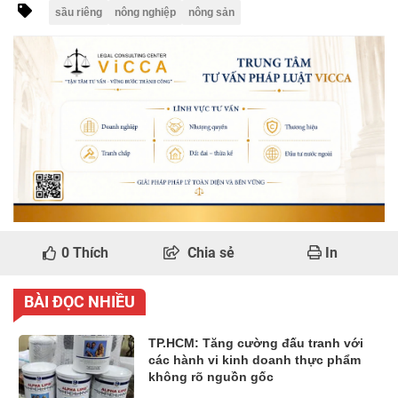
sầu riêng
nông nghiệp
nông sản
0
Thích
Chia sẻ
In
BÀI ĐỌC NHIỀU
TP.HCM: Tăng cường đấu tranh với
các hành vi kinh doanh thực phẩm
không rõ nguồn gốc