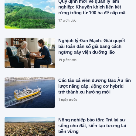
Quy định mới về quản lý lâm
nghiệp: Khuyến khích liên kết
rừng trồng từ 100 ha để cấp mã
số
17 giờ trước
Nghịch lý Đan Mạch: Giải quyết
bài toán dân số già bằng cách
ngừng xây viện dưỡng lão
19 giờ trước
Các tàu cá viễn dương Bắc Âu lần
lượt nâng cấp, động cơ hybrid
trở thành xu hướng mới
1 ngày trước
Nông nghiệp bảo tồn: Trả lại sự
sống cho đất, kiến tạo tương lai
bền vững