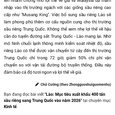
lên nhanh chóng nhờ lợi thế về giá và Malaysia đã thâm
nhập vào thị trường ngách với các giống sầu riêng cao
cấp như "Musang King". Việc bổ sung sầu riêng Lào sẽ
làm phong phú thêm cơ cấu nguồn cung cho thị trường
sầu riêng Trung Quốc. Không thể xem nhẹ lợi thế về hậu
cần do tuyến đường sắt Trung Quốc - Lào mang lại. Nhờ
mô hình chuỗi lạnh thông minh kiểm soát nhiệt độ, sầu
riêng Lào có thể được vận chuyển từ cây đến thị trường
Trung Quốc chỉ trong 72 giờ, giảm 50% chi phí vận
chuyển so với vận tải đường bộ truyền thống. Điều này
đảm bảo cả độ tươi ngon và lợi thế về giá.
Chử Cường (theo Zhongguoshuiguomenhu)
Bạn đang đọc bài viết
"Lào: Mục tiêu xuất khẩu 400 tấn
sầu riêng sang Trung Quốc vào năm 2026"
tại chuyên mục
Kinh tế
.