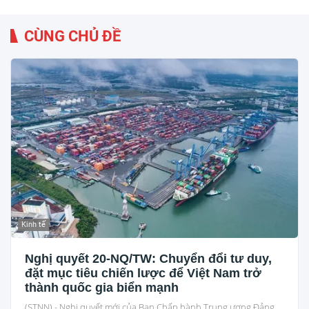
CÙNG CHỦ ĐỀ
Kinh tế
Nghị quyết 20-NQ/TW: Chuyển đổi tư duy,
đặt mục tiêu chiến lược để Việt Nam trở
thành quốc gia biển mạnh
(STNN) - Nghị quyết mới của Ban Chấp hành Trung ương Đảng