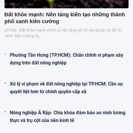
Đất khỏe mạnh: Nền tảng kiến tạo những thành
phố xanh kiên cường
(STNN) - Đất khỏe mạnh chính là nền tảng cốt lõi xây dựng các đô thị
xanh, kiên cường và...
Phường Tân Hưng (TP.HCM): Chấn chỉnh vi phạm xây
dựng trên đất nông nghiệp
Xử lý vi phạm về đất nông nghiệp tại TP.HCM: Cần sự
quyết liệt hơn từ chính quyền cấp xã
Nông nghiệp Ả Rập: Chìa khóa đảm bảo an ninh lương
thực và trụ cột của nền kinh tế