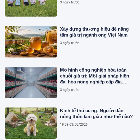
3 ngày trước
Xây dựng thương hiệu để nâng
tầm giá trị ngành ong Việt Nam
3 ngày trước
Mô hình công nghiệp hóa toàn
chuỗi giá trị: Một giải pháp hiện
đại hóa nông nghiệp cấp địa
phương tại Việt Nam
3 ngày trước
Kinh tế thú cưng: Người dân
nông thôn làm giàu như thế nào?
19:39 03/08/2026