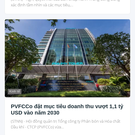
xác định tầm nhìn và các mục tiêu,...
Kinh tế
PVFCCo đặt mục tiêu doanh thu vượt 1,1 tỷ
USD vào năm 2030
(STNN) - Hội đồng quản trị Tổng công ty Phân bón và Hóa chất
Dầu khí - CTCP (PVFCCo) vừa...