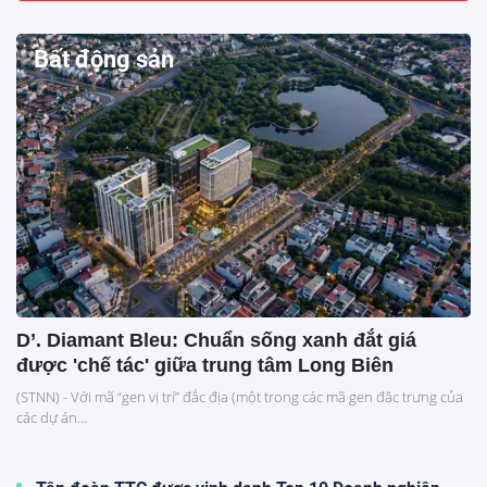
Bất động sản
D’. Diamant Bleu: Chuẩn sống xanh đắt giá
được 'chế tác' giữa trung tâm Long Biên
(STNN) - Với mã “gen vị trí” đắc địa (một trong các mã gen đặc trưng của
các dự án...