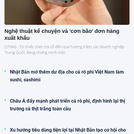
Nghệ thuật kể chuyện và 'cơn bão' đơn hàng
xuất khẩu
(STNN) - Từ chiếc chén trà cổ đến que hương trầm, các doanh nghiệp
Trung Quốc đang chứng minh một...
Nhật Bản mở thêm dư địa cho cá rô phi Việt Nam làm
sushi, sashimi
Châu Á đẩy mạnh phát triển cá rô phi, định hình lại thị
trường cá thịt trắng toàn cầu
Xu hướng tiêu dùng tiện lợi tại Nhật Bản tạo cơ hội cho