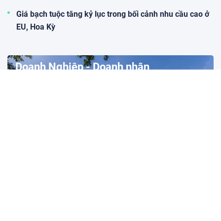
Giá bạch tuộc tăng kỷ lục trong bối cảnh nhu cầu cao ở
EU, Hoa Kỳ
Doanh Nghiệp - Doanh nhân
PVFCCo đặt mục tiêu doanh thu vượt 1,1 tỷ USD
vào năm 2030
(STNN) - Hội đồng quản trị Tổng công ty Phân bón và Hóa chất Dầu khí -