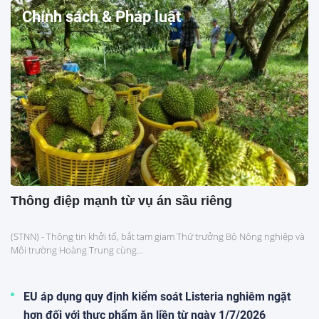
Chính sách & Pháp luật
Thông điệp mạnh từ vụ án sầu riêng
(STNN) - Thông tin khởi tố, bắt tạm giam Thứ trưởng Bộ Nông nghiệp và
Môi trường Hoàng Trung cùng...
EU áp dụng quy định kiểm soát Listeria nghiêm ngặt
hơn đối với thực phẩm ăn liền từ ngày 1/7/2026