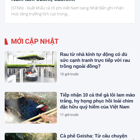
(STNN) - Xuất khẩu cá rô phi Việt Nam sang Nhật Bản ghi nhận
mức tăng trưởng tích cực trong...
MỚI CẬP NHẬT
Rau từ nhà kính tự động có đủ
sức cạnh tranh trực tiếp với rau
trồng ngoài đồng?
10 giờ trước
Tiếp nhận 10 cá thể gà lôi lam mào
trắng, hy họng phục hồi loài chim
đặc hữu quý hiếm của Việt Nam
11 giờ trước
Cà phê Geisha: Từ câu chuyện