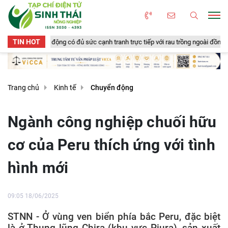
TIN HOT
g có đủ sức cạnh tranh trực tiếp với rau trồng ngoài đồng?
Tiếp nhận 
Trang chủ
Kinh tế
Chuyển động
Ngành công nghiệp chuối hữu
cơ của Peru thích ứng với tình
hình mới
09:05 18/06/2025
STNN - Ở vùng ven biển phía bắc Peru, đặc biệt
là ở Thung lũng Chira (khu vực Piura), sản xuất