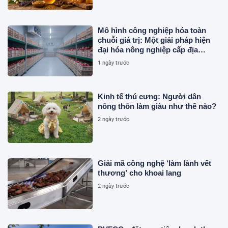
Mô hình công nghiệp hóa toàn
chuỗi giá trị: Một giải pháp hiện
đại hóa nông nghiệp cấp địa
phương tại Việt Nam
1 ngày trước
Kinh tế thú cưng: Người dân
nông thôn làm giàu như thế nào?
2 ngày trước
Giải mã công nghệ ‘làm lành vết
thương’ cho khoai lang
2 ngày trước