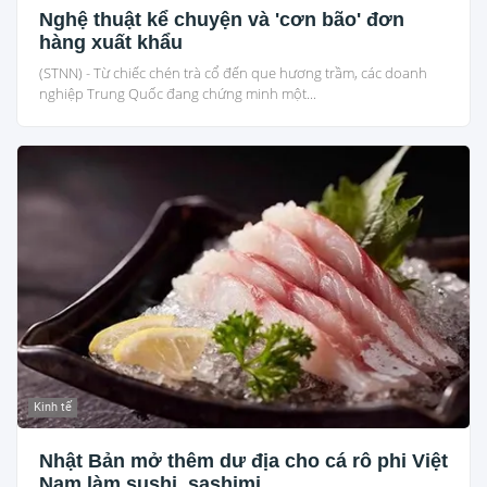
Nghệ thuật kể chuyện và 'cơn bão' đơn
hàng xuất khẩu
(STNN) - Từ chiếc chén trà cổ đến que hương trầm, các doanh
nghiệp Trung Quốc đang chứng minh một...
Kinh tế
Nhật Bản mở thêm dư địa cho cá rô phi Việt
Nam làm sushi, sashimi