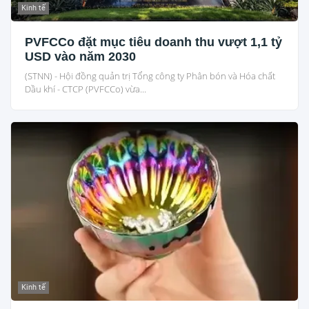
Kinh tế
PVFCCo đặt mục tiêu doanh thu vượt 1,1 tỷ
USD vào năm 2030
(STNN) - Hội đồng quản trị Tổng công ty Phân bón và Hóa chất
Dầu khí - CTCP (PVFCCo) vừa...
Kinh tế