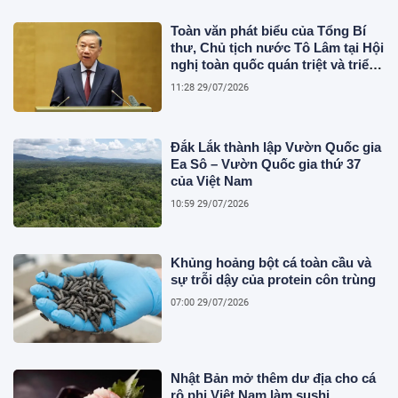
Toàn văn phát biểu của Tổng Bí
thư, Chủ tịch nước Tô Lâm tại Hội
nghị toàn quốc quán triệt và triển
khai thực hiện Nghị quyết Hội
11:28 29/07/2026
nghị Trung ương 3
Đắk Lắk thành lập Vườn Quốc gia
Ea Sô – Vườn Quốc gia thứ 37
của Việt Nam
10:59 29/07/2026
Khủng hoảng bột cá toàn cầu và
sự trỗi dậy của protein côn trùng
07:00 29/07/2026
Nhật Bản mở thêm dư địa cho cá
rô phi Việt Nam làm sushi,