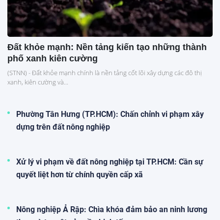
Đất khỏe mạnh: Nền tảng kiến tạo những thành
phố xanh kiên cường
(STNN) - Đất khỏe mạnh chính là nền tảng cốt lõi xây dựng các đô thị
xanh, kiên cường và...
Phường Tân Hưng (TP.HCM): Chấn chỉnh vi phạm xây
dựng trên đất nông nghiệp
Xử lý vi phạm về đất nông nghiệp tại TP.HCM: Cần sự
quyết liệt hơn từ chính quyền cấp xã
Nông nghiệp Ả Rập: Chìa khóa đảm bảo an ninh lương