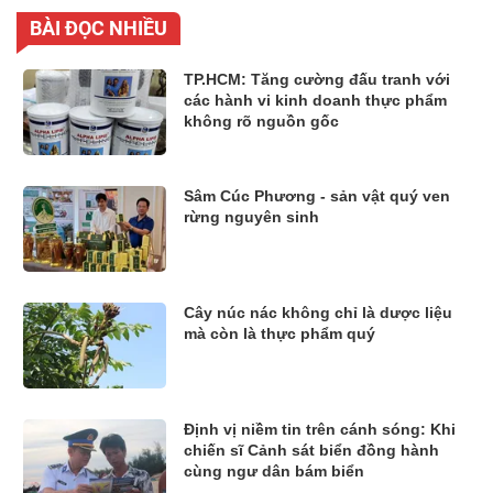
BÀI ĐỌC NHIỀU
TP.HCM: Tăng cường đấu tranh với
các hành vi kinh doanh thực phẩm
không rõ nguồn gốc
Sâm Cúc Phương - sản vật quý ven
rừng nguyên sinh
Cây núc nác không chỉ là dược liệu
mà còn là thực phẩm quý
Định vị niềm tin trên cánh sóng: Khi
chiến sĩ Cảnh sát biển đồng hành
cùng ngư dân bám biển