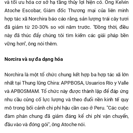
và tối ưu hóa cơ sở hạ tầng thủy lợi hiện có. Ông Kelvin
Atoche Escobar, Giám đốc Thương mại của liên minh
hợp tác xã Norchira báo cáo rằng, sản lượng trái cây tươi
đã giảm từ 20-30% so với năm trước. "Đồng thời, điều
này đã thúc đẩy chúng tôi tìm kiếm các giải pháp bền
vững hơn", ông nói thêm.
Norcira và sự đa dạng hóa
Norchira là một tổ chức chung kết hợp ba hợp tác xã lớn
nhất tại Thung lũng Chira: APPBOSA, Usuarios Río y Valle
và APBOSMAM. Tổ chức này được thành lập để đáp ứng
nhu cầu củng cố lực lượng và theo đuổi nền kinh tế quy
mô trong bối cảnh chi phí hậu cần cao ở Peru. "Các cuộc
đàm phán chung đã giảm đáng kể chi phí vận chuyển,
đầu vào và đóng gói", ông Atoche nói.