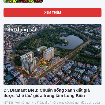
XEM THÊM
Bất động sản
D’. Diamant Bleu: Chuẩn sống xanh đắt giá
được 'chế tác' giữa trung tâm Long Biên
(STNN) - Với mã “gen vị trí” đắc địa (một trong các mã gen đặc trưng của