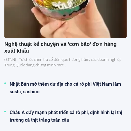
Nghệ thuật kể chuyện và 'cơn bão' đơn hàng
xuất khẩu
(STNN) - Từ chiếc chén trà cổ đến que hương trầm, các doanh nghiệp
Trung Quốc đang chứng minh một...
Nhật Bản mở thêm dư địa cho cá rô phi Việt Nam làm
sushi, sashimi
Châu Á đẩy mạnh phát triển cá rô phi, định hình lại thị
trường cá thịt trắng toàn cầu