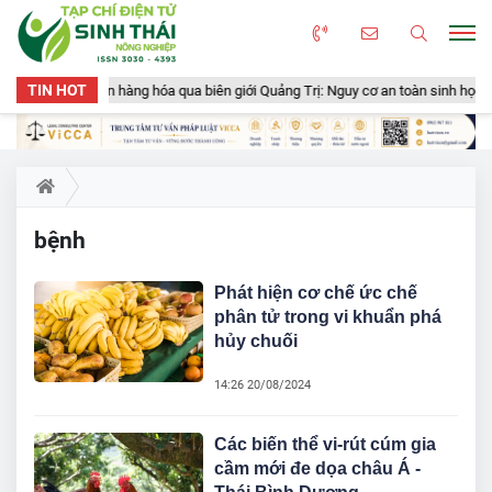
TIN HOT
ển gần 50 tấn hàng hóa qua biên giới Quảng Trị: Nguy cơ an toàn sinh học, an 
bệnh
Phát hiện cơ chế ức chế
phân tử trong vi khuẩn phá
hủy chuối
14:26 20/08/2024
Các biến thể vi-rút cúm gia
cầm mới đe dọa châu Á -