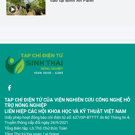
cao tại Bình An Farm
TẠP CHÍ ĐIỆN TỬ CỦA VIỆN NGHIÊN CỨU CÔNG NGHỆ HỖ
TRỢ NÔNG NGHIỆP
LIÊN HIỆP CÁC HỘI KHOA HỌC VÀ KỸ THUẬT VIỆT NAM
Giấy phép hoạt động báo chí điện tử số: 627/GP-BTTTT do Bộ Thông tin &
Truyền thông cấp đổi ngày 24/9/2021
Tổng Biên tập: LS.ThS Chử Đức Toàn
Tổng Thư ký tòa soạn: Lại Giang