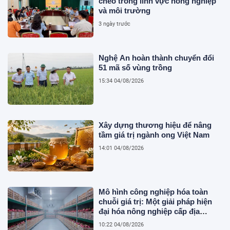
chéo trong lĩnh vực nông nghiệp
và môi trường
3 ngày trước
Nghệ An hoàn thành chuyển đổi
51 mã số vùng trồng
15:34 04/08/2026
Xây dựng thương hiệu để nâng
tầm giá trị ngành ong Việt Nam
14:01 04/08/2026
Mô hình công nghiệp hóa toàn
chuỗi giá trị: Một giải pháp hiện
đại hóa nông nghiệp cấp địa
phương tại Việt Nam
10:22 04/08/2026