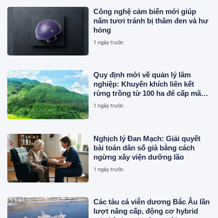
Công nghệ cảm biến mới giúp
nấm tươi tránh bị thâm đen và hư
hỏng
1 ngày trước
Quy định mới về quản lý lâm
nghiệp: Khuyến khích liên kết
rừng trồng từ 100 ha để cấp mã
số
1 ngày trước
Nghịch lý Đan Mạch: Giải quyết
bài toán dân số già bằng cách
ngừng xây viện dưỡng lão
1 ngày trước
Các tàu cá viễn dương Bắc Âu lần
lượt nâng cấp, động cơ hybrid