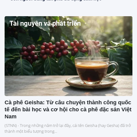
Tài nguyên và phát triển
Cà phê Geisha: Từ câu chuyện thành công quốc
tế đến bài học và cơ hội cho cà phê đặc sản Việt
Nam
(STNN) - Trong những năm trở lại đây, cái tên Geisha (hay Gesha) đã trở
thành một biểu tượng trong...