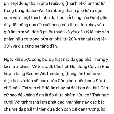
phí, Hội đồng thành phố Freiburg (thành phố lớn thứ tư
trong bang Baden-Württemberg, thành phố lớn ở cực
nam và là một thành phố đại học nổi tiếng của Đức) gần
đây đã thông qua đề xuất cung cấp thực đơn chay vào
giờ ăn trưa với đa số phiếu thuận và yêu cầu tỷ lệ các sản
phẩm hữu cơ trong bữa ăn phải từ 20% hiện tại tăng lên
30% và giá cũng sẽ tăng dần.
Ngay khi được công bố, dự luật này đã gặp phải những ý
kiến trái chiều. Mittelstadt, Chủ tịch Hội đồng Cố vấn Phụ
huynh bang Baden-Württemberg (bang lớn thứ ba về
diện tích và dân số của nước Cộng hòa Liên bang Đức)
chất vấn: "Tại sao chế độ ăn chay lại đắt hơn ăn thịt? Căn
cứ nào để khẳng định là đó thực phẩm hữu cơ? Thật nực
cười! Với tình trạng lạm phát cao như hiện nay, các bậc
cha mẹ đã phải trả tiền đưa đón con cái đến trường, họ