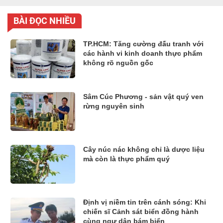
BÀI ĐỌC NHIỀU
TP.HCM: Tăng cường đấu tranh với
các hành vi kinh doanh thực phẩm
không rõ nguồn gốc
Sâm Cúc Phương - sản vật quý ven
rừng nguyên sinh
Cây núc nác không chỉ là dược liệu
mà còn là thực phẩm quý
Định vị niềm tin trên cánh sóng: Khi
chiến sĩ Cảnh sát biển đồng hành
cùng ngư dân bám biển