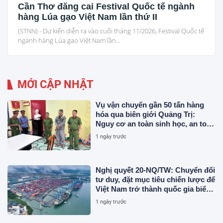
Cần Thơ đăng cai Festival Quốc tế ngành
hàng Lúa gạo Việt Nam lần thứ II
(STNN) - Dự kiến diễn ra vào cuối tháng 11/2026, Festival Quốc tế
ngành hàng Lúa gạo Việt Nam lần...
MỚI CẬP NHẬT
Vụ vận chuyển gần 50 tấn hàng
hóa qua biên giới Quảng Trị:
Nguy cơ an toàn sinh học, an toàn
thực phẩm từ sản phẩm động vật
1 ngày trước
và chất thải không rõ nguồn gốc
Nghị quyết 20-NQ/TW: Chuyển đổi
tư duy, đặt mục tiêu chiến lược để
Việt Nam trở thành quốc gia biển
mạnh
1 ngày trước