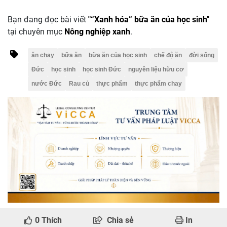
Bạn đang đọc bài viết
"“Xanh hóa” bữa ăn của học sinh"
tại chuyên mục
Nông nghiệp xanh
.
ăn chay
bữa ăn
bữa ăn của học sinh
chế độ ăn
đời sống
Đức
học sinh
học sinh Đức
nguyên liệu hữu cơ
nước Đức
Rau củ
thực phẩm
thực phẩm chay
0
Thích
Chia sẻ
In