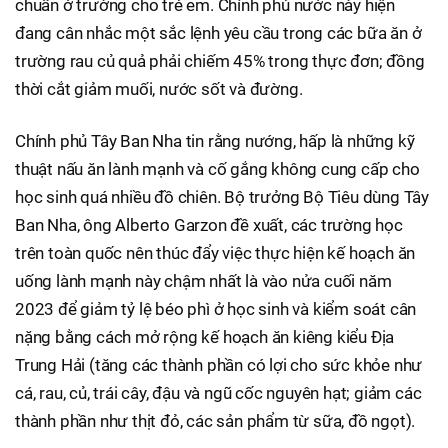
chuẩn ở trường cho trẻ em. Chính phủ nước này hiện
đang cân nhắc một sắc lệnh yêu cầu trong các bữa ăn ở
trường rau củ quả phải chiếm 45% trong thực đơn; đồng
thời cắt giảm muối, nước sốt và đường.
Chính phủ Tây Ban Nha tin rằng nướng, hấp là những kỹ
thuật nấu ăn lành mạnh và cố gắng không cung cấp cho
học sinh quá nhiều đồ chiên. Bộ trưởng Bộ Tiêu dùng Tây
Ban Nha, ông Alberto Garzon đề xuất, các trường học
trên toàn quốc nên thúc đẩy việc thực hiện kế hoạch ăn
uống lành mạnh này chậm nhất là vào nửa cuối năm
2023 để giảm tỷ lệ béo phì ở học sinh và kiểm soát cân
nặng bằng cách mở rộng kế hoạch ăn kiêng kiểu Địa
Trung Hải (tăng các thành phần có lợi cho sức khỏe như
cá, rau, củ, trái cây, đậu và ngũ cốc nguyên hạt; giảm các
thành phần như thịt đỏ, các sản phẩm từ sữa, đồ ngọt).