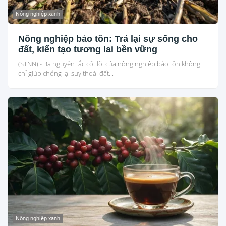
Nông nghiệp xanh
Nông nghiệp bảo tồn: Trả lại sự sống cho
đất, kiến tạo tương lai bền vững
(STNN) - Ba nguyên tắc cốt lõi của nông nghiệp bảo tồn không
chỉ giúp chống lại suy thoái đất...
Nông nghiệp xanh