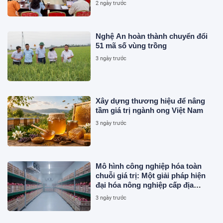
2 ngày trước
Nghệ An hoàn thành chuyển đổi
51 mã số vùng trồng
3 ngày trước
Xây dựng thương hiệu để nâng
tầm giá trị ngành ong Việt Nam
3 ngày trước
Mô hình công nghiệp hóa toàn
chuỗi giá trị: Một giải pháp hiện
đại hóa nông nghiệp cấp địa
phương tại Việt Nam
3 ngày trước