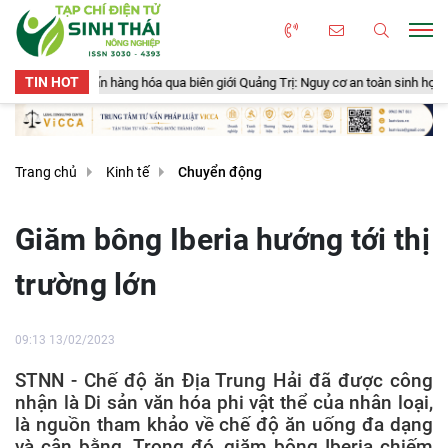
TIN HOT
n hàng hóa qua biên giới Quảng Trị: Nguy cơ an toàn sinh học, an toàn thực ph
Trang chủ
Kinh tế
Chuyển động
Giăm bông Iberia hướng tới thị
trường lớn
09:13 13/02/2023
STNN - Chế độ ăn Địa Trung Hải đã được công
nhận là Di sản văn hóa phi vật thể của nhân loại,
là nguồn tham khảo về chế độ ăn uống đa dạng
và cân bằng. Trong đó, giăm bông Iberia chiếm