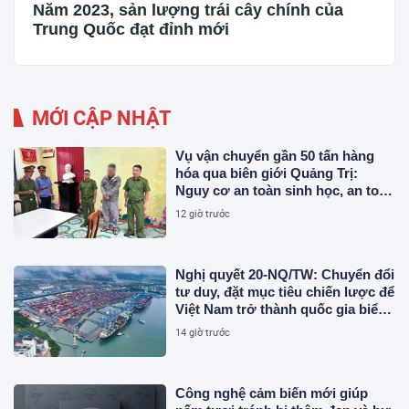
Năm 2023, sản lượng trái cây chính của
Trung Quốc đạt đỉnh mới
MỚI CẬP NHẬT
Vụ vận chuyển gần 50 tấn hàng
hóa qua biên giới Quảng Trị:
Nguy cơ an toàn sinh học, an toàn
thực phẩm từ sản phẩm động vật
12 giờ trước
và chất thải không rõ nguồn gốc
Nghị quyết 20-NQ/TW: Chuyển đổi
tư duy, đặt mục tiêu chiến lược để
Việt Nam trở thành quốc gia biển
mạnh
14 giờ trước
Công nghệ cảm biến mới giúp