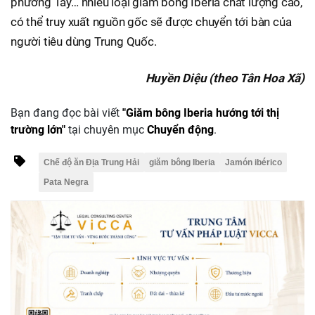
phương Tây… nhiều loại giăm bông Iberia chất lượng cao,
có thể truy xuất nguồn gốc sẽ được chuyển tới bàn của
người tiêu dùng Trung Quốc.
Huyền Diệu (theo Tân Hoa Xã)
Bạn đang đọc bài viết
"Giăm bông Iberia hướng tới thị
trường lớn"
tại chuyên mục
Chuyển động
.
Chế độ ăn Địa Trung Hải
giăm bông Iberia
Jamón ibérico
Pata Negra