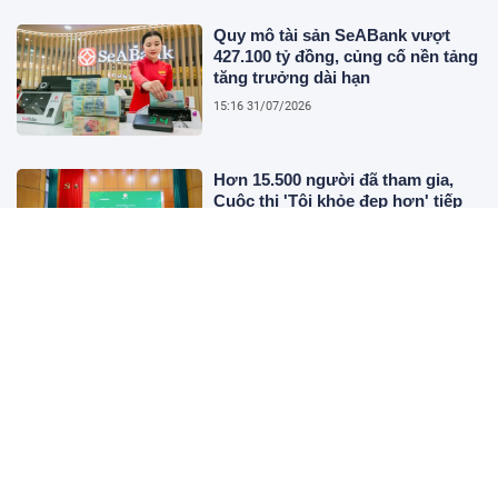
Quy mô tài sản SeABank vượt
427.100 tỷ đồng, củng cố nền tảng
tăng trưởng dài hạn
15:16 31/07/2026
Hơn 15.500 người đã tham gia,
Cuộc thi 'Tôi khỏe đẹp hơn' tiếp
tục hành trình nâng cao sức khỏe
người Việt
12:50 31/07/2026
Khi chuồng gà lắp đặt thiết bị AI:
Thay đổi không nằm ở việc 'nghe
thấy' mà là 'phát hiện sớm'
08:56 31/07/2026
SeABank được Moody’s nâng xếp
hạng tín nhiệm nhiều hạng mục,