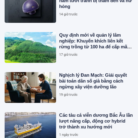
nấm tươi tránh bị thâm đen và hư
hỏng
14 giờ trước
Quy định mới về quản lý lâm
nghiệp: Khuyến khích liên kết
rừng trồng từ 100 ha để cấp mã
số
17 giờ trước
Nghịch lý Đan Mạch: Giải quyết
bài toán dân số già bằng cách
ngừng xây viện dưỡng lão
19 giờ trước
Các tàu cá viễn dương Bắc Âu lần
lượt nâng cấp, động cơ hybrid
trở thành xu hướng mới
1 ngày trước