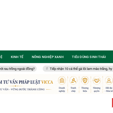
HỆ
KINH TẾ
NÔNG NGHIỆP XANH
TIÊU DÙNG SINH THÁI
 đồng?
Tiếp nhận 10 cá thể gà lôi lam mào trắng, hy họng phục hồi loà