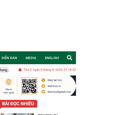
DIỄN ĐÀN
MEDIA
ENGLISH
i chim đặc hữu quý hiếm của Việt Nam
Thứ 5, ngày 6 tháng 8, 2026, 01:18:54
Cà phê Geisha: Từ câu chuyện t
BÀI ĐỌC NHIỀU