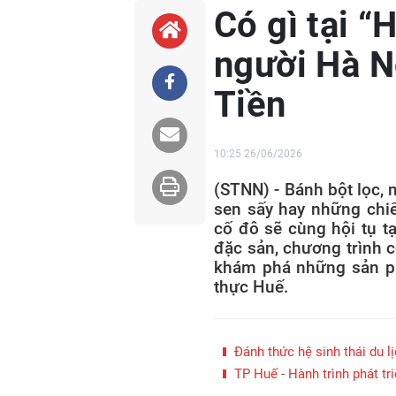
Có gì tại 
người Hà N
Tiền
10:25 26/06/2026
(STNN) - Bánh bột lọc, 
sen sấy hay những chi
cố đô sẽ cùng hội tụ t
đặc sản, chương trình 
khám phá những sản ph
thực Huế.
Đánh thức hệ sinh thái du l
TP Huế - Hành trình phát tr