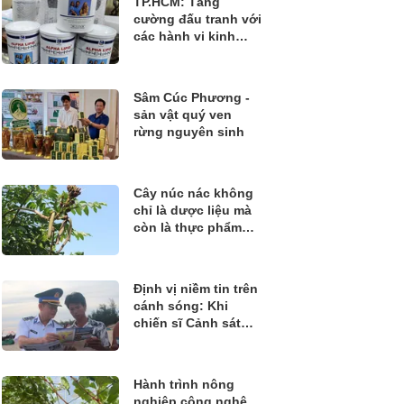
TP.HCM: Tăng
cường đấu tranh với
các hành vi kinh
doanh thực phẩm
không rõ nguồn gốc
Sâm Cúc Phương -
sản vật quý ven
rừng nguyên sinh
Cây núc nác không
chỉ là dược liệu mà
còn là thực phẩm
quý
Định vị niềm tin trên
cánh sóng: Khi
chiến sĩ Cảnh sát
biển đồng hành
cùng ngư dân bám
biển
Hành trình nông
nghiệp công nghệ