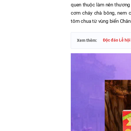
quen thuộc làm nên thương 
cơm cháy chà bông, nem 
tôm chua từ vùng biển Chân
Độc đáo Lễ hội
Xem thêm: