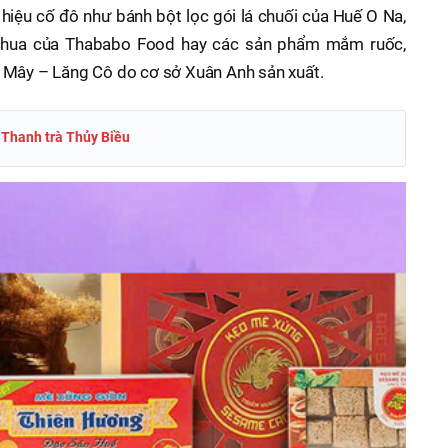
hiệu cố đô như bánh bột lọc gói lá chuối của Huế O Na,
chua của Thababo Food hay các sản phẩm mắm ruốc,
 Mây – Lăng Cô do cơ sở Xuân Anh sản xuất.
 Thanh trà Thủy Biều