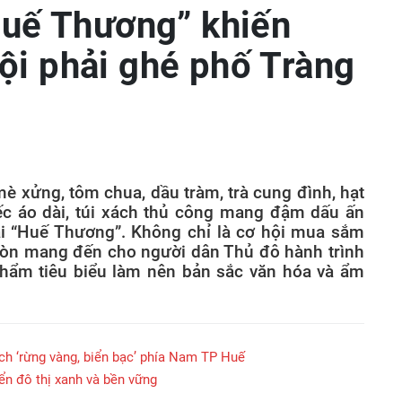
“Huế Thương” khiến
ội phải ghé phố Tràng
mè xửng, tôm chua, dầu tràm, trà cung đình, hạt
ếc áo dài, túi xách thủ công mang đậm dấu ấn
ại “Huế Thương”. Không chỉ là cơ hội mua sắm
còn mang đến cho người dân Thủ đô hành trình
ẩm tiêu biểu làm nên bản sắc văn hóa và ẩm
ịch ‘rừng vàng, biển bạc’ phía Nam TP Huế
iển đô thị xanh và bền vững