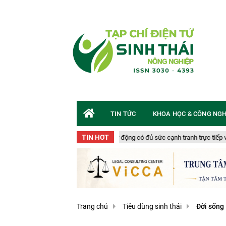
TIN TỨC
KHOA HỌC & CÔNG NG
TIN HOT
Rau từ nhà kính tự động có đủ sức cạnh tranh trực tiếp với rau trồng ngoài
Trang chủ
Tiêu dùng sinh thái
Đời sống