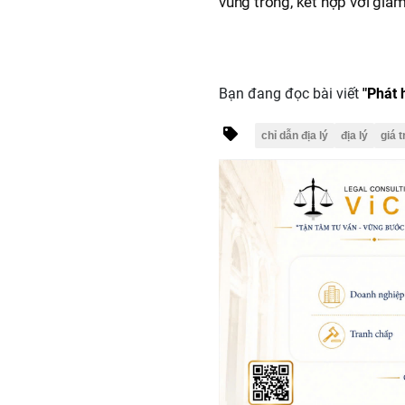
vùng trồng, kết hợp với giá
Bạn đang đọc bài viết
"Phát h
chỉ dẫn địa lý
địa lý
giá 