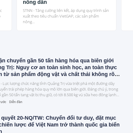
nông dân
i
c
STNN - Tăng cường liên kết, áp dụng quy trình sản
p
xuất theo tiêu chuẩn VietGAP, các sản phẩm
nông...
ận chuyển gần 50 tấn hàng hóa qua biên giới
g Trị: Nguy cơ an toàn sinh học, an toàn thực
 từ sản phẩm động vật và chất thải không rõ
n gốc
 - Lực lượng chức năng tỉnh Quảng Trị vừa triệt phá một đường dây
uyển trái phép hàng hóa quy mô lớn qua biên giới. Đáng chú ý, trong
 gần 50 tấn tang vật bị thu giữ, có tới 8.500 kg vú sữa heo đông lạnh
964 kg chất thải không rõ nguồn gốc.
trước
Diễn đàn
 quyết 20-NQ/TW: Chuyển đổi tư duy, đặt mục
 chiến lược để Việt Nam trở thành quốc gia biển
h