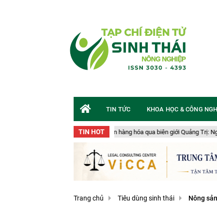
TIN TỨC
KHOA HỌC & CÔNG NG
TIN HOT
ụ vận chuyển gần 50 tấn hàng hóa qua biên giới Quảng Trị: Nguy cơ an toàn sin
Trang chủ
Tiêu dùng sinh thái
Nông sản