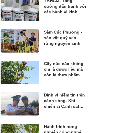
TP.HCM: Tăng
cường đấu tranh với
các hành vi kinh
doanh thực phẩm
không rõ nguồn gốc
Sâm Cúc Phương -
sản vật quý ven
rừng nguyên sinh
Cây núc nác không
chỉ là dược liệu mà
còn là thực phẩm
quý
Định vị niềm tin trên
cánh sóng: Khi
chiến sĩ Cảnh sát
biển đồng hành
cùng ngư dân bám
biển
Hành trình nông
nghiệp công nghệ