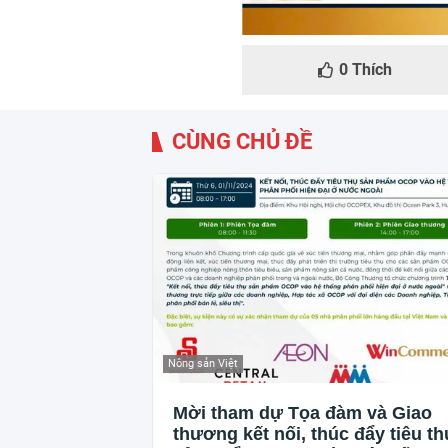
0
Thích
CÙNG CHỦ ĐỀ
Nông sản Việt
Mời tham dự Tọa đàm và Giao
thương kết nối, thúc đẩy tiêu th