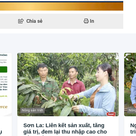
Chia sẻ
In
Nông sản Việt
Nông
Sơn La: Liên kết sản xuất, tăng
Ng
ụ
giá trị, đem lại thu nhập cao cho
tr