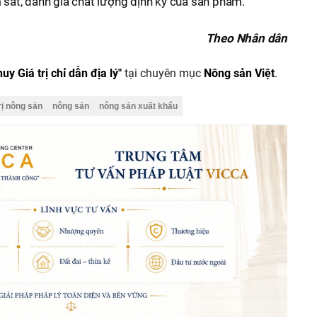
m sát, đánh giá chất lượng định kỳ của sản phẩm.
Theo Nhân dân
uy Giá trị chỉ dẫn địa lý"
tại chuyên mục
Nông sản Việt
.
trị nông sản
nông sản
nông sản xuất khẩu