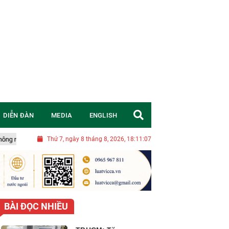
DIỄN ĐÀN
MEDIA
ENGLISH
Nghị quyết 20-NQ/TW: Chuyển đổi tư duy, đặt mục tiêu chiến lược để 
Thứ 7, ngày 8 tháng 8, 2026, 18:11:08
BÀI ĐỌC NHIỀU