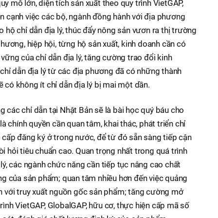
y mô lớn, diện tích sản xuất theo quy trình VietGAP,
ên cạnh việc các bộ, ngành đồng hành với địa phương
o hộ chỉ dẫn địa lý, thúc đẩy nông sản vươn ra thị trường
 phương, hiệp hội, từng hộ sản xuất, kinh doanh cần có
 vững của chỉ dẫn địa lý, tăng cường trao đổi kinh
 chỉ dẫn địa lý từ các địa phương đã có những thành
 có không ít chỉ dẫn địa lý bị mai một dần.
g các chỉ dẫn tại Nhật Bản sẽ là bài học quý báu cho
 là chính quyền cần quan tâm, khai thác, phát triển chỉ
c cấp đăng ký ở trong nước, để từ đó sẵn sàng tiếp cận
i hỏi tiêu chuẩn cao. Quan trọng nhất trong quá trình
 lý, các ngành chức năng cần tiếp tục nâng cao chất
rưng của sản phẩm; quan tâm nhiều hơn đến việc quảng
ắn với truy xuất nguồn gốc sản phẩm; tăng cường mở
trình VietGAP, GlobalGAP, hữu cơ, thực hiện cấp mã số