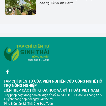
cao tại Bình An Farm
TẠP CHÍ ĐIỆN TỬ CỦA VIỆN NGHIÊN CỨU CÔNG NGHỆ HỖ
TRỢ NÔNG NGHIỆP
LIÊN HIỆP CÁC HỘI KHOA HỌC VÀ KỸ THUẬT VIỆT NAM
Giấy phép hoạt động báo chí điện tử số: 627/GP-BTTTT do Bộ Thông tin &
Truyền thông cấp đổi ngày 24/9/2021
Tổng Biên tập: LS.ThS Chử Đức Toàn