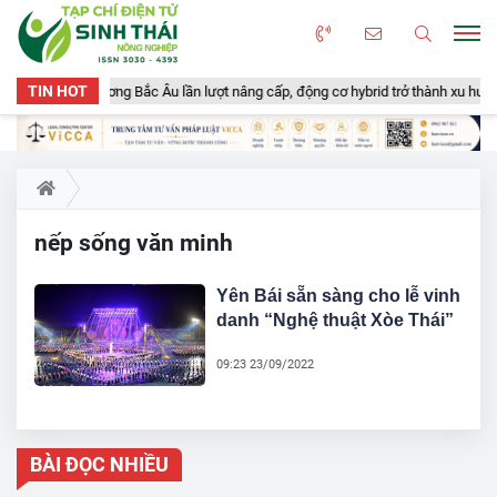
TIN HOT
c tàu cá viễn dương Bắc Âu lần lượt nâng cấp, động cơ hybrid trở thành xu hướn
nếp sống văn minh
Yên Bái sẵn sàng cho lễ vinh
danh “Nghệ thuật Xòe Thái”
09:23 23/09/2022
BÀI ĐỌC NHIỀU