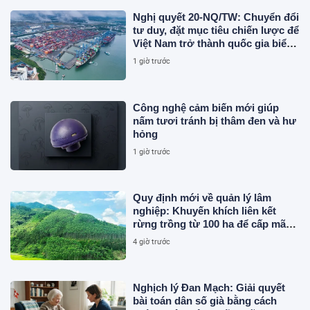
Nghị quyết 20-NQ/TW: Chuyển đổi
tư duy, đặt mục tiêu chiến lược để
Việt Nam trở thành quốc gia biển
mạnh
1 giờ trước
Công nghệ cảm biến mới giúp
nấm tươi tránh bị thâm đen và hư
hỏng
1 giờ trước
Quy định mới về quản lý lâm
nghiệp: Khuyến khích liên kết
rừng trồng từ 100 ha để cấp mã
số
4 giờ trước
Nghịch lý Đan Mạch: Giải quyết
bài toán dân số già bằng cách