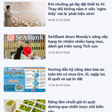
Khi chuồng gà lắp đặt thiết bị AI:
Thay đổi không nằm ở việc 'nghe
thấy' mà là 'phát hiện sớm'
08:56 31/07/2026
SeABank được Moody’s nâng xếp
hạng tín nhiệm nhiều hạng mục,
đánh giá triển vọng Tích cực
15:03 30/07/2026
Hướng dẫn kỹ năng đảm bảo an
toàn khi có mưa lớn, lũ, ngập lụt,
lũ quét và sạt lở đất
13:59 30/07/2026
Nâng tầm chuỗi giá trị quýt
đường qua chiến lược chế biến
sâu