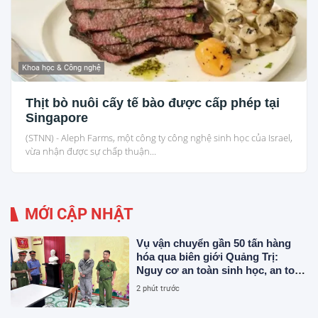
Khoa học & Công nghệ
Thịt bò nuôi cấy tế bào được cấp phép tại
Singapore
(STNN) - Aleph Farms, một công ty công nghệ sinh học của Israel,
vừa nhận được sự chấp thuận...
MỚI CẬP NHẬT
Vụ vận chuyển gần 50 tấn hàng
hóa qua biên giới Quảng Trị:
Nguy cơ an toàn sinh học, an toàn
thực phẩm từ sản phẩm động vật
2 phút trước
và chất thải không rõ nguồn gốc