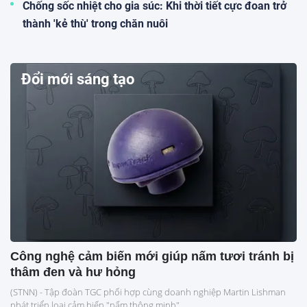
Chống sốc nhiệt cho gia súc: Khi thời tiết cực đoan trở
thành 'kẻ thù' trong chăn nuôi
Đổi mới sáng tạo
Công nghệ cảm biến mới giúp nấm tươi tránh bị
thâm đen và hư hỏng
(STNN) - Tập đoàn TGC phối hợp cùng doanh nghiệp Martin Lishman
phát triển loại cảm biến "nấm thông minh"...