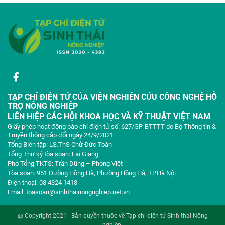
TẠP CHÍ ĐIỆN TỬ CỦA VIỆN NGHIÊN CỨU CÔNG NGHỆ HỖ
TRỢ NÔNG NGHIỆP
LIÊN HIỆP CÁC HỘI KHOA HỌC VÀ KỸ THUẬT VIỆT NAM
Giấy phép hoạt động báo chí điện tử số: 627/GP-BTTTT do Bộ Thông tin &
Truyền thông cấp đổi ngày 24/9/2021
Tổng Biên tập: LS.ThS Chử Đức Toàn
Tổng Thư ký tòa soạn: Lại Giang
Phó Tổng TKTS: Trần Dũng – Phong Việt
Tòa soạn: 951 Đường Hồng Hà, Phường Hồng Hà, TP.Hà Nội
Điện thoại: 08 4324 1418
Email: toasoan@sinhthainongnghiep.net.vn
@ Copyright 2021 - Bản quyền thuộc về Tạp chí điện tử Sinh thái Nông
nghiệp.