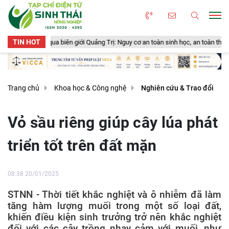
TIN HOT
 Quảng Trị: Nguy cơ an toàn sinh học, an toàn thực phẩm từ sản phẩm động vật 
Trang chủ
Khoa học & Công nghệ
Nghiên cứu & Trao đổi
Vỏ sầu riêng giúp cây lúa phát
triển tốt trên đất mặn
08:38 20/01/2025
STNN - Thời tiết khắc nghiệt và ô nhiễm đã làm
tăng hàm lượng muối trong một số loại đất,
khiến điều kiện sinh trưởng trở nên khắc nghiệt
đối với các cây trồng nhạy cảm với muối, như