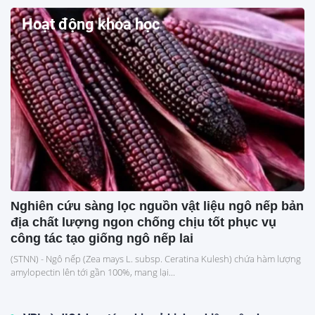
Hoạt động khoa học
Nghiên cứu sàng lọc nguồn vật liệu ngô nếp bản
địa chất lượng ngon chống chịu tốt phục vụ
công tác tạo giống ngô nếp lai
(STNN) - Ngô nếp (Zea mays L. subsp. Ceratina Kulesh) chứa hàm lượng
amylopectin lên tới gần 100%, mang lại...