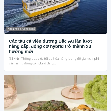
Khoa học & Công nghệ
Các tàu cá viễn dương Bắc Âu lần lượt
nâng cấp, động cơ hybrid trở thành xu
hướng mới
(STNN) - Thông qua việc tối ưu hóa năng lượng để giảm chi phí
vận hành, động cơ hybrid đang...