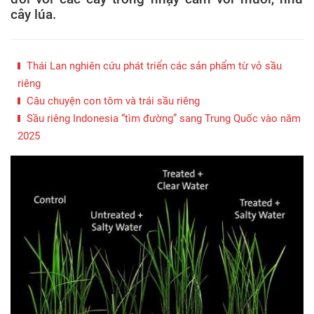
cây lúa.
Thái Lan nghiên cứu phát triển các sản phẩm từ vỏ sầu
riêng
Câu chuyện con tôm và trái sầu riêng
Sầu riêng Indonesia “tìm đường” sang Trung Quốc vào năm
2025