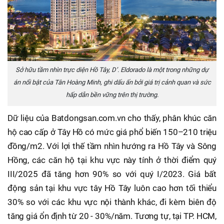
Sở hữu tầm nhìn trực diện Hồ Tây, D’. Eldorado là một trong những dự
án nổi bật của Tân Hoàng Minh, ghi dấu ấn bởi giá trị cảnh quan và sức
hấp dẫn bền vững trên thị trường.
Dữ liệu của Batdongsan.com.vn cho thấy, phân khúc căn
hộ cao cấp ở Tây Hồ có mức giá phổ biến 150–210 triệu
đồng/m2. Với lợi thế tầm nhìn hướng ra Hồ Tây và Sông
Hồng, các căn hộ tại khu vực này tính ở thời điểm quý
III/2025 đã tăng hơn 90% so với quý I/2023. Giá bất
động sản tại khu vực tây Hồ Tây luôn cao hơn tối thiểu
30% so với các khu vực nội thành khác, đi kèm biên độ
tăng giá ổn định từ 20 - 30%/năm. Tương tự, tại TP. HCM,