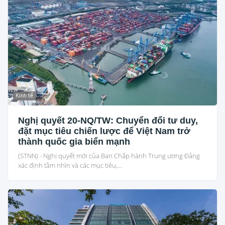
Kinh tế
Nghị quyết 20-NQ/TW: Chuyển đổi tư duy,
đặt mục tiêu chiến lược để Việt Nam trở
thành quốc gia biển mạnh
(STNN) - Nghị quyết mới của Ban Chấp hành Trung ương Đảng
xác định tầm nhìn và các mục tiêu,...