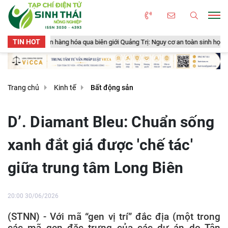
TIN HOT
a qua biên giới Quảng Trị: Nguy cơ an toàn sinh học, an toàn thực phẩm từ sản
Trang chủ
Kinh tế
Bất động sản
D’. Diamant Bleu: Chuẩn sống
xanh đắt giá được 'chế tác'
giữa trung tâm Long Biên
20:00 30/06/2026
(STNN) - Với mã “gen vị trí” đắc địa (một trong
các mã gen đặc trưng của các dự án do Tân