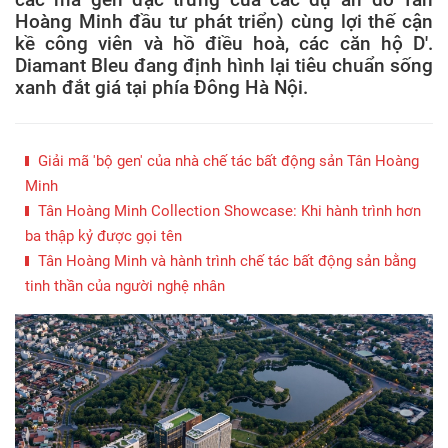
Hoàng Minh đầu tư phát triển) cùng lợi thế cận
kề công viên và hồ điều hoà, các căn hộ D'.
Diamant Bleu đang định hình lại tiêu chuẩn sống
xanh đắt giá tại phía Đông Hà Nội.
Giải mã 'bộ gen' của nhà chế tác bất động sản Tân Hoàng
Minh
Tân Hoàng Minh Collection Showcase: Khi hành trình hơn
ba thập kỷ được gọi tên
Tân Hoàng Minh và hành trình chế tác bất động sản bằng
tinh thần của người nghệ nhân