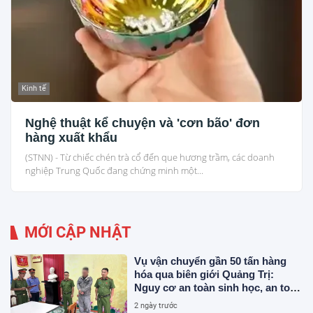
Kinh tế
Nghệ thuật kể chuyện và 'cơn bão' đơn
hàng xuất khẩu
(STNN) - Từ chiếc chén trà cổ đến que hương trầm, các doanh
nghiệp Trung Quốc đang chứng minh một...
MỚI CẬP NHẬT
Vụ vận chuyển gần 50 tấn hàng
hóa qua biên giới Quảng Trị:
Nguy cơ an toàn sinh học, an toàn
thực phẩm từ sản phẩm động vật
2 ngày trước