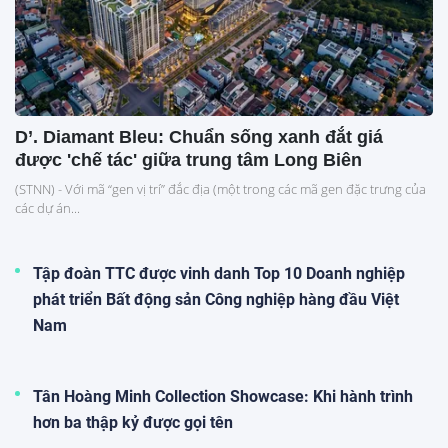
D’. Diamant Bleu: Chuẩn sống xanh đắt giá
được 'chế tác' giữa trung tâm Long Biên
(STNN) - Với mã “gen vị trí” đắc địa (một trong các mã gen đặc trưng của
các dự án...
Tập đoàn TTC được vinh danh Top 10 Doanh nghiệp
phát triển Bất động sản Công nghiệp hàng đầu Việt
Nam
Tân Hoàng Minh Collection Showcase: Khi hành trình
hơn ba thập kỷ được gọi tên