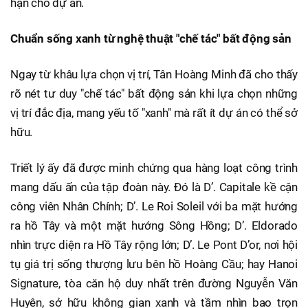
hạn cho dự án.
Chuẩn sống xanh từ nghệ thuật "chế tác" bất động sản
Ngay từ khâu lựa chọn vị trí, Tân Hoàng Minh đã cho thấy
rõ nét tư duy "chế tác" bất động sản khi lựa chọn những
vị trí đắc địa, mang yếu tố "xanh" mà rất ít dự án có thể sở
hữu.
Triết lý ấy đã được minh chứng qua hàng loạt công trình
mang dấu ấn của tập đoàn này. Đó là D’. Capitale kề cận
công viên Nhân Chính; D’. Le Roi Soleil với ba mặt hướng
ra hồ Tây và một mặt hướng Sông Hồng; D’. Eldorado
nhìn trực diện ra Hồ Tây rộng lớn; D’. Le Pont D’or, nơi hội
tụ giá trị sống thượng lưu bên hồ Hoàng Cầu; hay Hanoi
Signature, tòa căn hộ duy nhất trên đường Nguyễn Văn
Huyên, sở hữu không gian xanh và tầm nhìn bao trọn