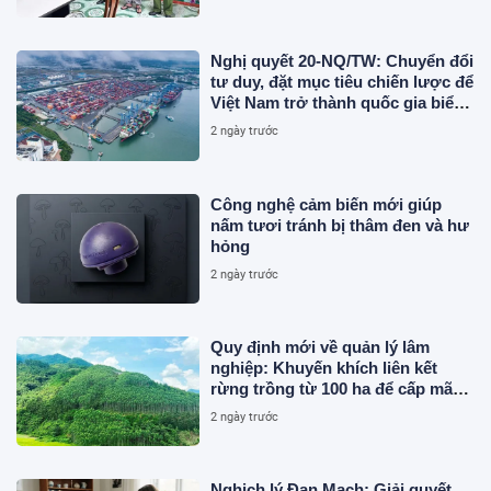
và chất thải không rõ nguồn gốc
Nghị quyết 20-NQ/TW: Chuyển đổi
tư duy, đặt mục tiêu chiến lược để
Việt Nam trở thành quốc gia biển
mạnh
2 ngày trước
Công nghệ cảm biến mới giúp
nấm tươi tránh bị thâm đen và hư
hỏng
2 ngày trước
Quy định mới về quản lý lâm
nghiệp: Khuyến khích liên kết
rừng trồng từ 100 ha để cấp mã
số
2 ngày trước
Nghịch lý Đan Mạch: Giải quyết