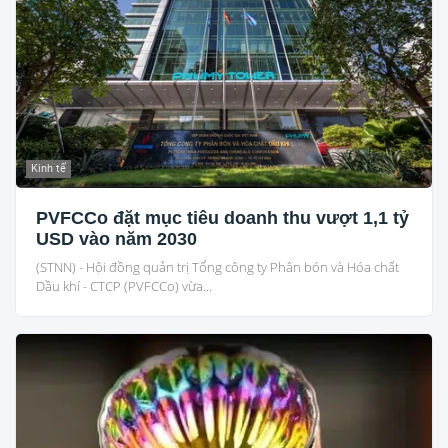
Kinh tế
PVFCCo đặt mục tiêu doanh thu vượt 1,1 tỷ
USD vào năm 2030
(STNN) - Hội đồng quản trị Tổng công ty Phân bón và Hóa chất
Dầu khí - CTCP (PVFCCo) vừa...