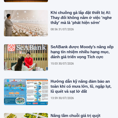
Khi chuồng gà lắp đặt thiết bị AI:
Thay đổi không nằm ở việc 'nghe
thấy' mà là 'phát hiện sớm'
08:56 31/07/2026
SeABank được Moody’s nâng xếp
hạng tín nhiệm nhiều hạng mục,
đánh giá triển vọng Tích cực
15:03 30/07/2026
Hướng dẫn kỹ năng đảm bảo an
toàn khi có mưa lớn, lũ, ngập lụt,
lũ quét và sạt lở đất
13:59 30/07/2026
Nâng tầm chuỗi giá trị quýt