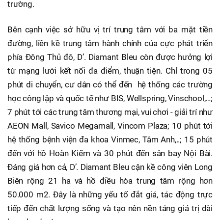
trường.
Bên cạnh việc sở hữu vị trí trung tâm với ba mặt tiền
đường, liền kề trung tâm hành chính của cực phát triển
phía Đông Thủ đô, D’. Diamant Bleu còn được hưởng lợi
từ mạng lưới kết nối đa điểm, thuận tiện. Chỉ trong 05
phút di chuyển, cư dân có thể đến hệ thống các trường
học công lập và quốc tế như BIS, Wellspring, Vinschool,…;
7 phút tới các trung tâm thương mại, vui chơi - giải trí như
AEON Mall, Savico Megamall, Vincom Plaza; 10 phút tới
hệ thống bệnh viện đa khoa Vinmec, Tâm Anh,..; 15 phút
đến với hồ Hoàn Kiếm và 30 phút đến sân bay Nội Bài.
Đáng giá hơn cả, D’. Diamant Bleu cận kề công viên Long
Biên rộng 21 ha và hồ điều hòa trung tâm rộng hơn
50.000 m2. Đây là những yếu tố đắt giá, tác động trực
tiếp đến chất lượng sống và tạo nên nền tảng giá trị dài