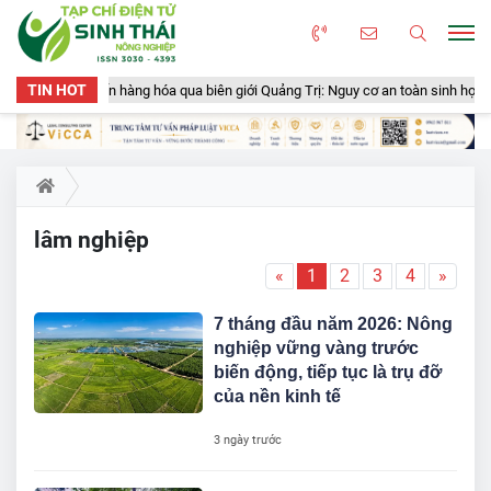
TIN HOT
n gần 50 tấn hàng hóa qua biên giới Quảng Trị: Nguy cơ an toàn sinh học, an to
lâm nghiệp
«
1
2
3
4
»
7 tháng đầu năm 2026: Nông
nghiệp vững vàng trước
biến động, tiếp tục là trụ đỡ
của nền kinh tế
3 ngày trước