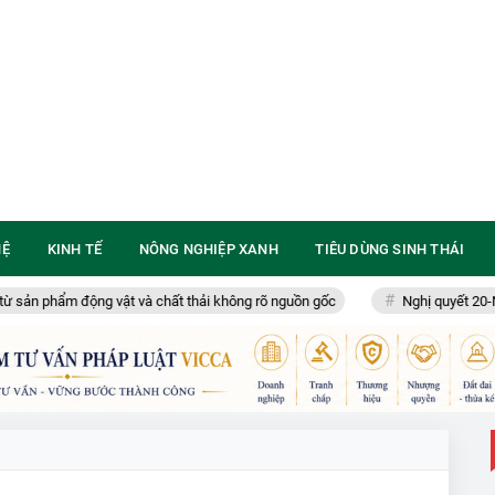
HỆ
KINH TẾ
NÔNG NGHIỆP XANH
TIÊU DÙNG SINH THÁI
ản phẩm động vật và chất thải không rõ nguồn gốc
Nghị quyết 20-NQ/T