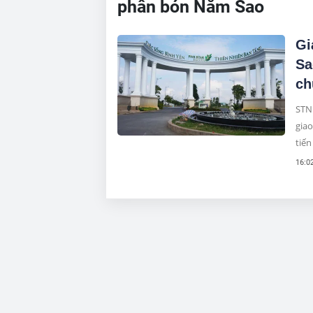
phân bón Năm Sao
Gi
Sa
ch
STNN
giao
tiến
16:0