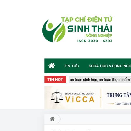
TIN TỨC
KHOA HỌC & CÔNG NG
TIN HOT
 hóa qua biên giới Quảng Trị: Nguy cơ an toàn sinh học, an toàn thực phẩm từ s