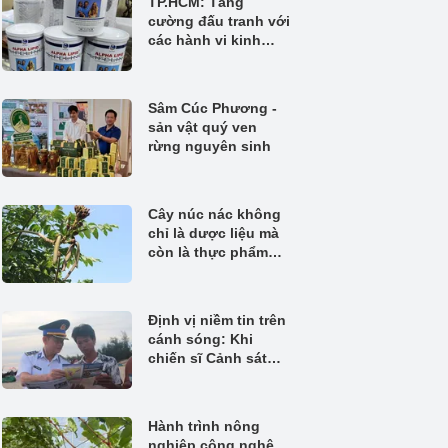
TP.HCM: Tăng
cường đấu tranh với
các hành vi kinh
doanh thực phẩm
không rõ nguồn gốc
Sâm Cúc Phương -
sản vật quý ven
rừng nguyên sinh
Cây núc nác không
chỉ là dược liệu mà
còn là thực phẩm
quý
Định vị niềm tin trên
cánh sóng: Khi
chiến sĩ Cảnh sát
biển đồng hành
cùng ngư dân bám
biển
Hành trình nông
nghiệp công nghệ