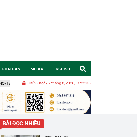
DIỄN ĐÀN
MEDIA
ENGLISH
W: Chuyển đổi tư duy, đặt mục tiêu chiến lược để Việt Nam trở thành quốc gia 
Thứ 6, ngày 7 tháng 8, 2026, 15:22:36
BÀI ĐỌC NHIỀU