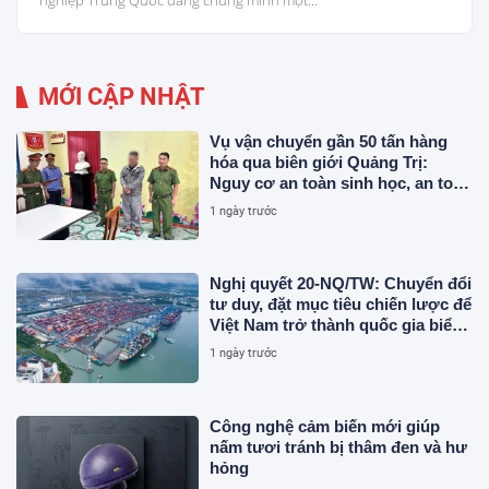
nghiệp Trung Quốc đang chứng minh một...
MỚI CẬP NHẬT
Vụ vận chuyển gần 50 tấn hàng
hóa qua biên giới Quảng Trị:
Nguy cơ an toàn sinh học, an toàn
thực phẩm từ sản phẩm động vật
1 ngày trước
và chất thải không rõ nguồn gốc
Nghị quyết 20-NQ/TW: Chuyển đổi
tư duy, đặt mục tiêu chiến lược để
Việt Nam trở thành quốc gia biển
mạnh
1 ngày trước
Công nghệ cảm biến mới giúp
nấm tươi tránh bị thâm đen và hư
hỏng