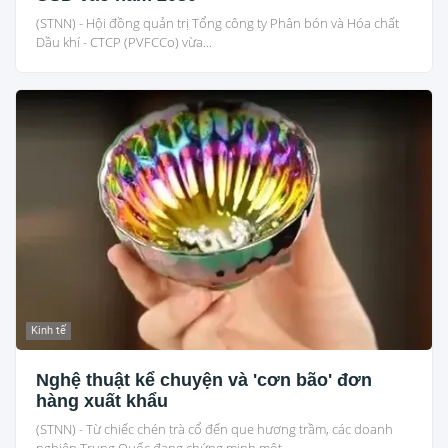
(STNN) - Hội đồng quản trị Tổng công ty Phân bón và Hóa chất
Dầu khí - CTCP (PVFCCo) vừa...
Kinh tế
Nghệ thuật kể chuyện và 'cơn bão' đơn
hàng xuất khẩu
(STNN) - Từ chiếc chén trà cổ đến que hương trầm, các doanh