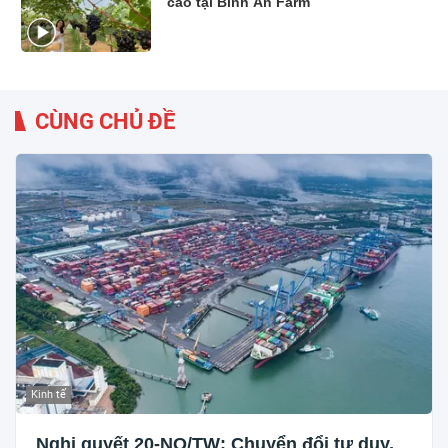
cao tại Bình An Farm
CÙNG CHỦ ĐỀ
Kinh tế
Nghị quyết 20-NQ/TW: Chuyển đổi tư duy,