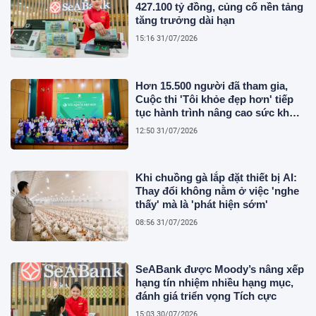
427.100 tỷ đồng, củng cố nền tảng
tăng trưởng dài hạn
15:16 31/07/2026
Hơn 15.500 người đã tham gia,
Cuộc thi 'Tôi khỏe đẹp hơn' tiếp
tục hành trình nâng cao sức khỏe
người Việt
12:50 31/07/2026
Khi chuồng gà lắp đặt thiết bị AI:
Thay đổi không nằm ở việc 'nghe
thấy' mà là 'phát hiện sớm'
08:56 31/07/2026
SeABank được Moody’s nâng xếp
hạng tín nhiệm nhiều hạng mục,
đánh giá triển vọng Tích cực
15:03 30/07/2026