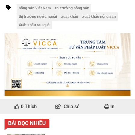
nông sản Việt Nam
thị trường nông sản
thị trường nước ngoài
xuất khẩu
xuất khẩu nông sản
Xuất khẩu rau quả
0
Thích
Chia sẻ
In
BÀI ĐỌC NHIỀU