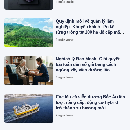
1 ngày trước
Quy định mới về quản lý lâm
nghiệp: Khuyến khích liên kết
rừng trồng từ 100 ha để cấp mã
số
1 ngày trước
Nghịch lý Đan Mạch: Giải quyết
bài toán dân số già bằng cách
ngừng xây viện dưỡng lão
1 ngày trước
Các tàu cá viễn dương Bắc Âu lần
lượt nâng cấp, động cơ hybrid
trở thành xu hướng mới
2 ngày trước