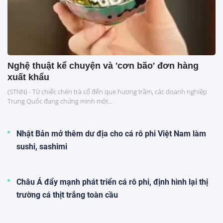
Nghệ thuật kể chuyện và 'cơn bão' đơn hàng
xuất khẩu
(STNN) - Từ chiếc chén trà cổ đến que hương trầm, các doanh nghiệp
Trung Quốc đang chứng minh một...
Nhật Bản mở thêm dư địa cho cá rô phi Việt Nam làm
sushi, sashimi
Châu Á đẩy mạnh phát triển cá rô phi, định hình lại thị
trường cá thịt trắng toàn cầu