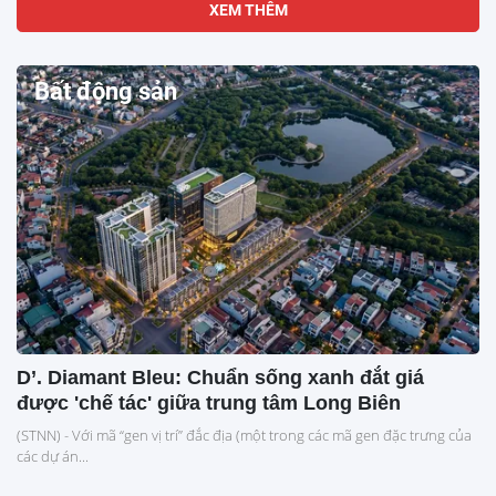
XEM THÊM
Bất động sản
D’. Diamant Bleu: Chuẩn sống xanh đắt giá
được 'chế tác' giữa trung tâm Long Biên
(STNN) - Với mã “gen vị trí” đắc địa (một trong các mã gen đặc trưng của
các dự án...