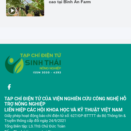
cao tại Bình An Farm
TẠP CHÍ ĐIỆN TỬ CỦA VIỆN NGHIÊN CỨU CÔNG NGHỆ HỖ
TRỢ NÔNG NGHIỆP
LIÊN HIỆP CÁC HỘI KHOA HỌC VÀ KỸ THUẬT VIỆT NAM
Giấy phép hoạt động báo chí điện tử số: 627/GP-BTTTT do Bộ Thông tin &
Truyền thông cấp đổi ngày 24/9/2021
Tổng Biên tập: LS.ThS Chử Đức Toàn