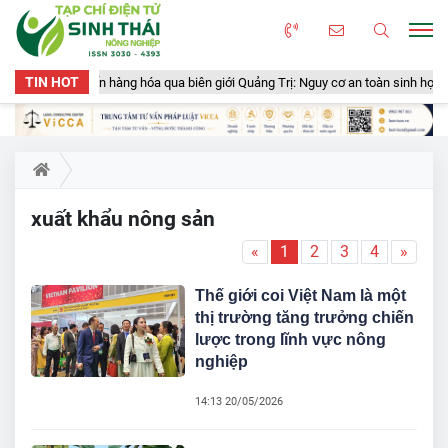
TIN HOT
n gần 50 tấn hàng hóa qua biên giới Quảng Trị: Nguy cơ an toàn sinh học, an t
xuất khẩu nông sản
«
1
2
3
4
»
Thế giới coi Việt Nam là một
thị trường tăng trưởng chiến
lược trong lĩnh vực nông
nghiệp
14:13 20/05/2026