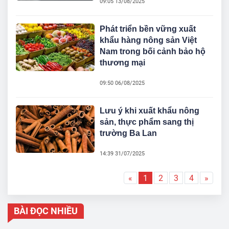
09:05 13/08/2025
Phát triển bền vững xuất
khẩu hàng nông sản Việt
Nam trong bối cảnh bảo hộ
thương mại
09:50 06/08/2025
Lưu ý khi xuất khẩu nông
sản, thực phẩm sang thị
trường Ba Lan
14:39 31/07/2025
«
1
2
3
4
»
BÀI ĐỌC NHIỀU