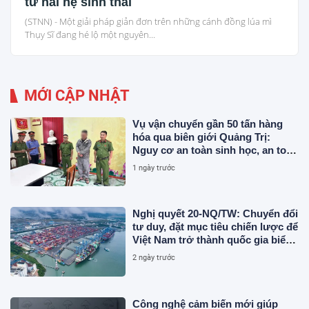
từ hai hệ sinh thái
(STNN) - Một giải pháp giản đơn trên những cánh đồng lúa mì
Thụy Sĩ đang hé lộ một nguyên...
MỚI CẬP NHẬT
Vụ vận chuyển gần 50 tấn hàng
hóa qua biên giới Quảng Trị:
Nguy cơ an toàn sinh học, an toàn
thực phẩm từ sản phẩm động vật
1 ngày trước
và chất thải không rõ nguồn gốc
Nghị quyết 20-NQ/TW: Chuyển đổi
tư duy, đặt mục tiêu chiến lược để
Việt Nam trở thành quốc gia biển
mạnh
2 ngày trước
Công nghệ cảm biến mới giúp