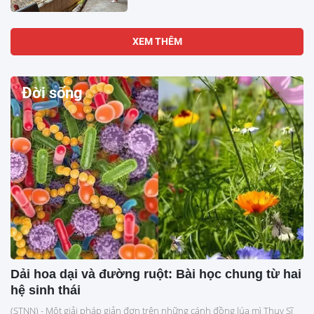
XEM THÊM
Đời sống
Dải hoa dại và đường ruột: Bài học chung từ hai
hệ sinh thái
(STNN) - Một giải pháp giản đơn trên những cánh đồng lúa mì Thụy Sĩ