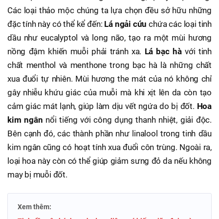
Các loại thảo mộc chúng ta lựa chọn đều sở hữu những
đặc tính này có thể kể đến:
Lá ngải cứu
chứa các loại tinh
dầu như eucalyptol và long não, tạo ra một mùi hương
nồng đậm khiến muỗi phải tránh xa.
Lá bạc hà
với tinh
chất menthol và menthone trong bạc hà là những chất
xua đuổi tự nhiên. Mùi hương the mát của nó không chỉ
gây nhiễu khứu giác của muỗi mà khi xịt lên da còn tạo
cảm giác mát lạnh, giúp làm dịu vết ngứa do bị đốt.
Hoa
kim ngân
nổi tiếng với công dụng thanh nhiệt, giải độc.
Bên cạnh đó, các thành phần như linalool trong tinh dầu
kim ngân cũng có hoạt tính xua đuổi côn trùng. Ngoài ra,
loại hoa này còn có thể giúp giảm sưng đỏ da nếu không
may bị muỗi đốt.
Xem thêm: