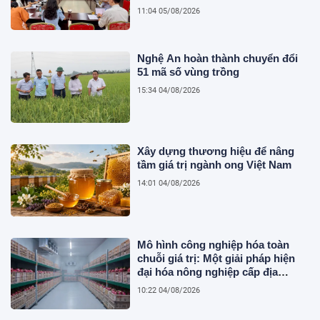
11:04 05/08/2026
Nghệ An hoàn thành chuyển đổi
51 mã số vùng trồng
15:34 04/08/2026
Xây dựng thương hiệu để nâng
tầm giá trị ngành ong Việt Nam
14:01 04/08/2026
Mô hình công nghiệp hóa toàn
chuỗi giá trị: Một giải pháp hiện
đại hóa nông nghiệp cấp địa
phương tại Việt Nam
10:22 04/08/2026