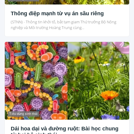
Thông điệp mạnh từ vụ án sầu riêng
(STNN) - Thông tin khởi tố, bắt tạm giam Thứ trưởng Bộ Nông
nghiệp và Môi trường Hoàng Trung cùng...
Tiêu dùng sinh thái
Dải hoa dại và đường ruột: Bài học chung