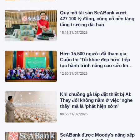
Quy mô tài sản SeABank vượt
427.100 tỷ đồng, củng cố nền tảng
tăng trưởng dài hạn
15:16 31/07/2026
Hơn 15.500 người đã tham gia,
Cuộc thi 'Tôi khỏe đẹp hơn' tiếp
tục hành trình nâng cao sức khỏe
người Việt
12:50 31/07/2026
Khi chuồng gà lắp đặt thiết bị AI:
Thay đổi không nằm ở việc 'nghe
thấy' mà là 'phát hiện sớm'
08:56 31/07/2026
SeABank được Moody’s nâng xếp