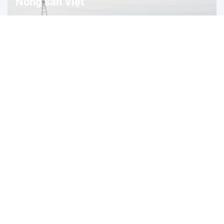
Nông sản Việt
Nghệ An hoàn thành chuyển đổi 51 mã số vùng
trồng
(STNN) - Nghệ An đã hoàn thành chuyển đổi 51 mã số vùng trồng theo
quy định mới, gồm 49...
'Góc xứ Lạng' giữa lòng Hà Nội: Đưa đặc sản Lạng Sơn
đến gần người tiêu dùng Thủ đô