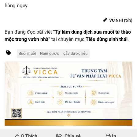
hằng ngày.
VŨ NHI (t/h)
Bạn đang đọc bài viết
"Tự làm dung dịch xua muỗi từ thảo
mộc trong vườn nhà"
tại chuyên mục
Tiêu dùng sinh thái
.
đuổi muỗi
Nam dược
cây dược liệu
0
Thích
Chia sẻ
In