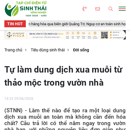
TIN HOT
 hóa qua biên giới Quảng Trị: Nguy cơ an toàn sinh học, an toàn thực phẩm từ 
Trang chủ
Tiêu dùng sinh thái
Đời sống
Tự làm dung dịch xua muỗi từ
thảo mộc trong vườn nhà
14:33 29/06/2026
(STNN) - Làm thế nào để tạo ra một loại dung
dịch xua muỗi an toàn mà không cần đến hóa
chất? Câu trả lời có thể nằm ngay trong vườn
nhà bạn, với những nguyên liệu đơn giản như