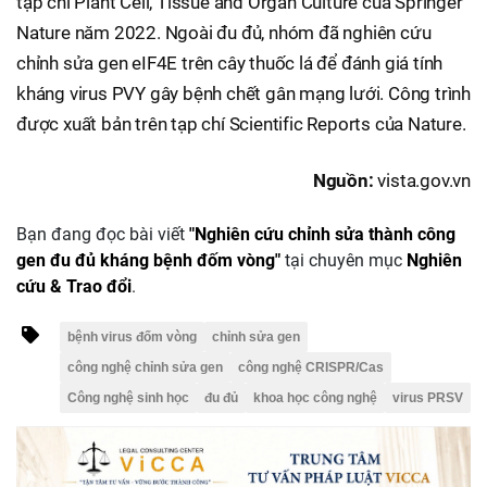
tạp chí Plant Cell, Tissue and Organ Culture của Springer
Nature năm 2022. Ngoài đu đủ, nhóm đã nghiên cứu
chỉnh sửa gen eIF4E trên cây thuốc lá để đánh giá tính
kháng virus PVY gây bệnh chết gân mạng lưới. Công trình
được xuất bản trên tạp chí Scientific Reports của Nature.
Nguồn:
vista.gov.vn
Bạn đang đọc bài viết
"Nghiên cứu chỉnh sửa thành công
gen đu đủ kháng bệnh đốm vòng"
tại chuyên mục
Nghiên
cứu & Trao đổi
.
bệnh virus đốm vòng
chỉnh sửa gen
công nghệ chỉnh sửa gen
công nghệ CRISPR/Cas
Công nghệ sinh học
đu đủ
khoa học công nghệ
virus PRSV