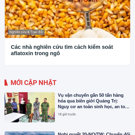
Nghiên cứu & Trao đổi
Các nhà nghiên cứu tìm cách kiểm soát
aflatoxin trong ngô
MỚI CẬP NHẬT
Vụ vận chuyển gần 50 tấn hàng
hóa qua biên giới Quảng Trị:
Nguy cơ an toàn sinh học, an toàn
thực phẩm từ sản phẩm động vật
18 giờ trước
và chất thải không rõ nguồn gốc
Nghị quyết 20-NQ/TW: Chuyển đổi