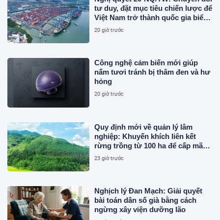
tư duy, đặt mục tiêu chiến lược để
Việt Nam trở thành quốc gia biển
mạnh
20 giờ trước
Công nghệ cảm biến mới giúp
nấm tươi tránh bị thâm đen và hư
hỏng
20 giờ trước
Quy định mới về quản lý lâm
nghiệp: Khuyến khích liên kết
rừng trồng từ 100 ha để cấp mã
số
23 giờ trước
Nghịch lý Đan Mạch: Giải quyết
bài toán dân số già bằng cách
ngừng xây viện dưỡng lão