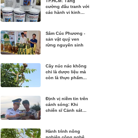
TP.HCM: Tăng
cường đấu tranh với
các hành vi kinh
doanh thực phẩm
không rõ nguồn gốc
Sâm Cúc Phương -
sản vật quý ven
rừng nguyên sinh
Cây núc nác không
chỉ là dược liệu mà
còn là thực phẩm
quý
Định vị niềm tin trên
cánh sóng: Khi
chiến sĩ Cảnh sát
biển đồng hành
cùng ngư dân bám
biển
Hành trình nông
nghiệp công nghệ