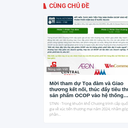
CÙNG CHỦ ĐỀ
Nông sản Việt
Mời tham dự Tọa đàm và Giao
thương kết nối, thúc đẩy tiêu th
sản phẩm OCOP vào hệ thống
phân phối hiện đại ở nước ngoà
STNN - Trong khuôn khổ Chương trình cấp quố
gia về xúc tiến thương mại năm 2024, nhằm gó
phần...