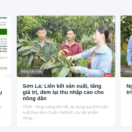
Nông sản Việt
Nông
Sơn La: Liên kết sản xuất, tăng
Ng
ụ
giá trị, đem lại thu nhập cao cho
tr
nông dân
i
c
STNN - Tăng cường liên kết, áp dụng quy trình sản
p
xuất theo tiêu chuẩn VietGAP, các sản phẩm
nông...