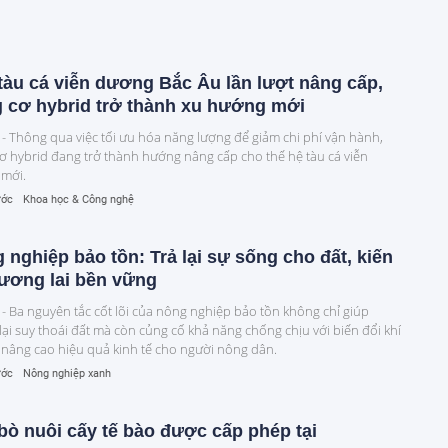
tàu cá viễn dương Bắc Âu lần lượt nâng cấp,
 cơ hybrid trở thành xu hướng mới
 - Thông qua việc tối ưu hóa năng lượng để giảm chi phí vận hành,
ơ hybrid đang trở thành hướng nâng cấp cho thế hệ tàu cá viễn
mới.
ước
Khoa học & Công nghệ
 nghiệp bảo tồn: Trả lại sự sống cho đất, kiến
tương lai bền vững
 - Ba nguyên tắc cốt lõi của nông nghiệp bảo tồn không chỉ giúp
lại suy thoái đất mà còn củng cố khả năng chống chịu với biến đổi khí
 nâng cao hiệu quả kinh tế cho người nông dân.
ước
Nông nghiệp xanh
 bò nuôi cấy tế bào được cấp phép tại