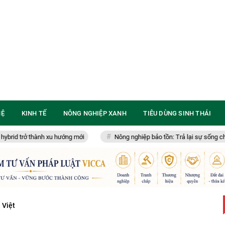
HỆ
KINH TẾ
NÔNG NGHIỆP XANH
TIÊU DÙNG SINH THÁI
ành xu hướng mới
Nông nghiệp bảo tồn: Trả lại sự sống cho đất, kiến tạ
 Việt