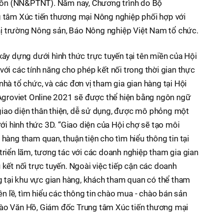
thôn (NN&PTNT). Năm nay, Chương trình do Bộ
 tâm Xúc tiến thương mại Nông nghiệp phối hợp với
thị trường Nông sản, Báo Nông nghiệp Việt Nam tổ chức.
ây dựng dưới hình thức trực tuyến tại tên miền của Hội
 với các tính năng cho phép kết nối trong thời gian thực
hà tổ chức, và các đơn vị tham gia gian hàng tại Hội
Agroviet Online 2021 sẽ được thể hiện bằng ngôn ngữ
i giao diện thân thiện, dễ sử dụng, được mô phỏng một
ới hình thức 3D. “Giao diện của Hội chợ sẽ tạo môi
hàng tham quan, thuận tiện cho tìm hiểu thông tin tại
riển lãm, tương tác với các doanh nghiệp tham gia gian
kết nối trực tuyến. Ngoài việc tiếp cận các doanh
g tại khu vực gian hàng, khách tham quan có thể tham
ên lề, tìm hiểu các thông tin chào mua - chào bán sản
ào Văn Hồ, Giám đốc Trung tâm Xúc tiến thương mại