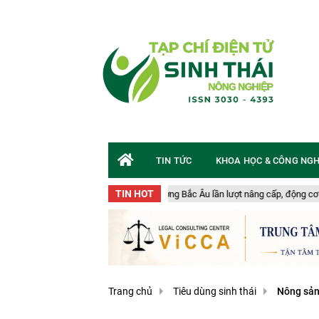
TIN TỨC
KHOA HỌC & CÔNG NG
TIN HOT
Các tàu cá viễn dương Bắc Âu lần lượt nâng cấp, động cơ hybrid trở th
Trang chủ
Tiêu dùng sinh thái
Nông sản