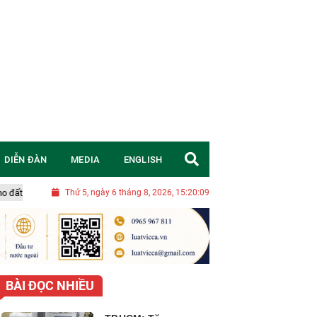
DIỄN ĐÀN
MEDIA
ENGLISH
o tương lai bền vững
Thứ 5, ngày 6 tháng 8, 2026, 15:20:10
Thịt bò nuôi cấy tế bào được cấp phép tại Singap
BÀI ĐỌC NHIỀU