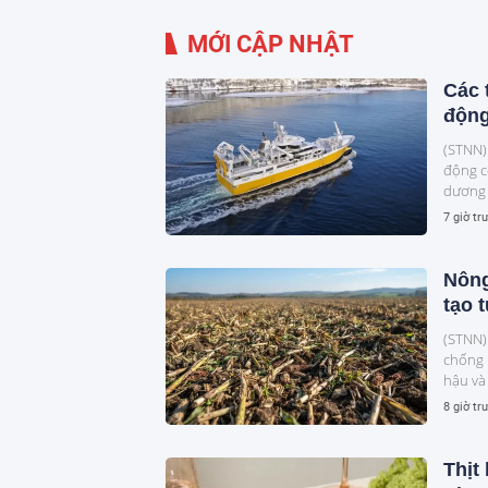
MỚI CẬP NHẬT
Các 
động
(STNN)
động c
dương 
7 giờ tr
Nông
tạo 
(STNN)
chống 
hậu và
8 giờ tr
Thịt