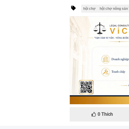
hội chợ
hội chợ nông sản 
0
Thích