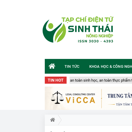
TIN TỨC
KHOA HỌC & CÔNG NG
TIN HOT
hóa qua biên giới Quảng Trị: Nguy cơ an toàn sinh học, an toàn thực phẩm từ s