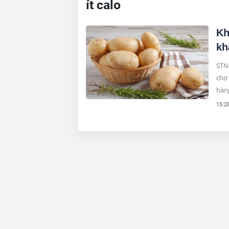
ít calo
Kh
kh
STNN
chợ
hàng
15:2