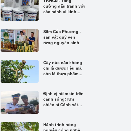
TP.HCM: Tăng
cường đấu tranh với
các hành vi kinh
doanh thực phẩm
không rõ nguồn gốc
Sâm Cúc Phương -
sản vật quý ven
rừng nguyên sinh
Cây núc nác không
chỉ là dược liệu mà
còn là thực phẩm
quý
Định vị niềm tin trên
cánh sóng: Khi
chiến sĩ Cảnh sát
biển đồng hành
cùng ngư dân bám
biển
Hành trình nông
nghiệp công nghệ