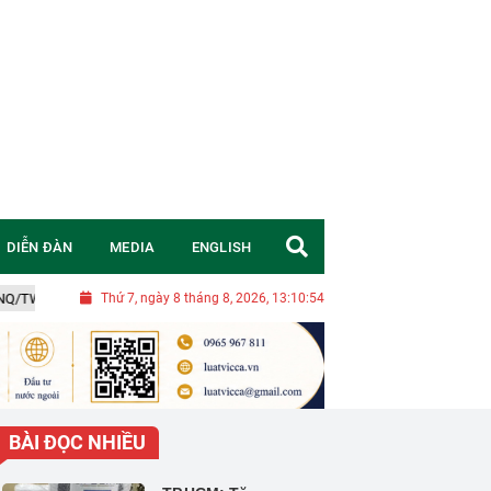
DIỄN ĐÀN
MEDIA
ENGLISH
: Chuyển đổi tư duy, đặt mục tiêu chiến lược để Việt Nam trở thành quốc gia 
Thứ 7, ngày 8 tháng 8, 2026, 13:10:55
BÀI ĐỌC NHIỀU