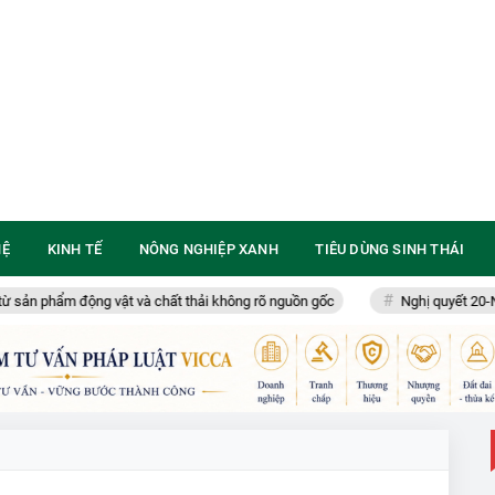
HỆ
KINH TẾ
NÔNG NGHIỆP XANH
TIÊU DÙNG SINH THÁI
ản phẩm động vật và chất thải không rõ nguồn gốc
Nghị quyết 20-NQ/TW