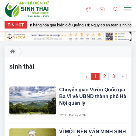
TIN HOT
n gần 50 tấn hàng hóa qua biên giới Quảng Trị: Nguy cơ an toàn sinh học, an to
sinh thái
«
1
2
3
»
Chuyển giao Vườn Quốc gia
Ba Vì về UBND thành phố Hà
Nội quản lý
12:00 15/06/2026
VÌ MỘT NỀN VĂN MINH SINH