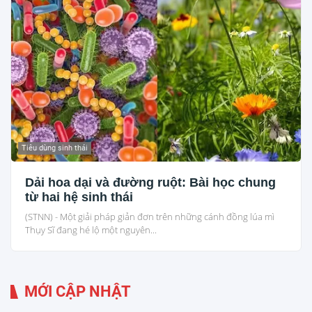
Tiêu dùng sinh thái
Dải hoa dại và đường ruột: Bài học chung
từ hai hệ sinh thái
(STNN) - Một giải pháp giản đơn trên những cánh đồng lúa mì
Thụy Sĩ đang hé lộ một nguyên...
MỚI CẬP NHẬT