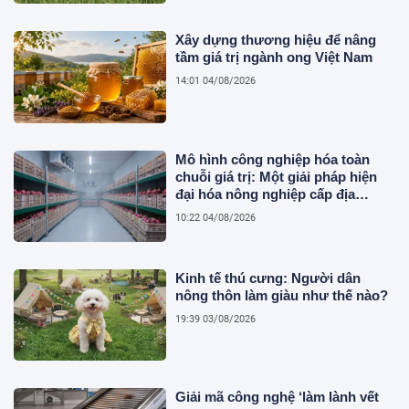
Xây dựng thương hiệu để nâng
tầm giá trị ngành ong Việt Nam
14:01 04/08/2026
Mô hình công nghiệp hóa toàn
chuỗi giá trị: Một giải pháp hiện
đại hóa nông nghiệp cấp địa
phương tại Việt Nam
10:22 04/08/2026
Kinh tế thú cưng: Người dân
nông thôn làm giàu như thế nào?
19:39 03/08/2026
Giải mã công nghệ ‘làm lành vết