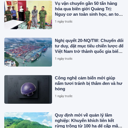
Vụ vận chuyển gần 50 tấn hàng
hóa qua biên giới Quảng Trị:
Nguy cơ an toàn sinh học, an toàn
thực phẩm từ sản phẩm động vật
1 ngày trước
và chất thải không rõ nguồn gốc
Nghị quyết 20-NQ/TW: Chuyển đổi
tư duy, đặt mục tiêu chiến lược để
Việt Nam trở thành quốc gia biển
mạnh
1 ngày trước
Công nghệ cảm biến mới giúp
nấm tươi tránh bị thâm đen và hư
hỏng
1 ngày trước
Quy định mới về quản lý lâm
nghiệp: Khuyến khích liên kết
rừng trồng từ 100 ha để cấp mã