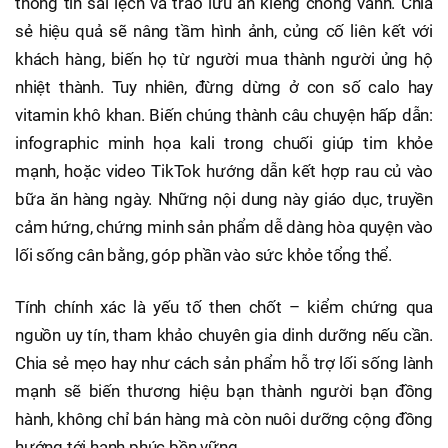
thông tin sai lệch và trào lưu ăn kiêng chóng vánh. Chia
sẻ hiệu quả sẽ nâng tầm hình ảnh, củng cố liên kết với
khách hàng, biến họ từ người mua thành người ủng hộ
nhiệt thành. Tuy nhiên, đừng dừng ở con số calo hay
vitamin khô khan. Biến chúng thành câu chuyện hấp dẫn:
infographic minh họa kali trong chuối giúp tim khỏe
mạnh, hoặc video TikTok hướng dẫn kết hợp rau củ vào
bữa ăn hàng ngày. Những nội dung này giáo dục, truyền
cảm hứng, chứng minh sản phẩm dễ dàng hòa quyện vào
lối sống cân bằng, góp phần vào sức khỏe tổng thể.
Tính chính xác là yếu tố then chốt – kiểm chứng qua
nguồn uy tín, tham khảo chuyên gia dinh dưỡng nếu cần.
Chia sẻ mẹo hay như cách sản phẩm hỗ trợ lối sống lành
mạnh sẽ biến thương hiệu bạn thành người bạn đồng
hành, không chỉ bán hàng mà còn nuôi dưỡng cộng đồng
hướng tới hạnh phúc bền vững.