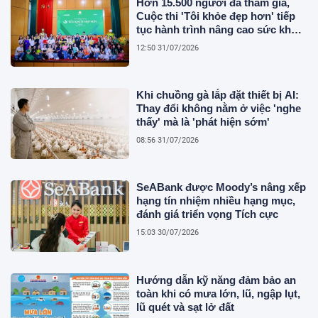
Hơn 15.500 người đã tham gia,
Cuộc thi 'Tôi khỏe đẹp hơn' tiếp
tục hành trình nâng cao sức khỏe
người Việt
12:50 31/07/2026
Khi chuồng gà lắp đặt thiết bị AI:
Thay đổi không nằm ở việc 'nghe
thấy' mà là 'phát hiện sớm'
08:56 31/07/2026
SeABank được Moody’s nâng xếp
hạng tín nhiệm nhiều hạng mục,
đánh giá triển vọng Tích cực
15:03 30/07/2026
Hướng dẫn kỹ năng đảm bảo an
toàn khi có mưa lớn, lũ, ngập lụt,
lũ quét và sạt lở đất