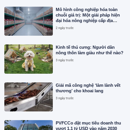
Mô hình công nghiệp hóa toàn
chuỗi giá trị: Một giải pháp hiện
đại hóa nông nghiệp cấp địa
phương tại Việt Nam
2 ngày trước
Kinh tế thú cưng: Người dân
nông thôn làm giàu như thế nào?
3 ngày trước
Giải mã công nghệ ‘làm lành vết
thương’ cho khoai lang
3 ngày trước
PVFCCo đặt mục tiêu doanh thu
vượt 1,1 tỷ USD vào năm 2030