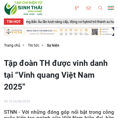
TIN HOT
Bắc Âu lần lượt nâng cấp, động cơ hybrid trở thành xu hướng mới
Nông 
Trang chủ
Tin tức
Sự kiện
Tập đoàn TH được vinh danh
tại “Vinh quang Việt Nam
2025”
09:10 24/06/2025
STNN - Với những đóng góp nổi bật trong công
cuộc kiến tạo ngành sữa Việt Nam hiện đại, bền