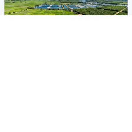
7 tháng đầu năm 2026: Nông nghiệp vững vàng
trước biến động, tiếp tục là trụ đỡ của nền kinh
tế
(STNN) - Theo thông tin từ Cục Thống kê - Bộ Tài chính, sản xuất nông,
lâm nghiệp và thủy...
Tiếp nhận 10 cá thể gà lôi lam mào trắng, hy họng phục
hồi loài chim đặc hữu quý hiếm của Việt Nam