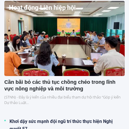
Hoạt động Liên hiệp hội
Cần bãi bỏ các thủ tục chồng chéo trong lĩnh
vực nông nghiệp và môi trường
(STNN) - Đây là ý kiến của nhiều đại biểu tham dự hội thảo “Góp ý kiến
Dự thảo Luật...
Khơi dậy sức mạnh đội ngũ trí thức thực hiện Nghị
quyết 57