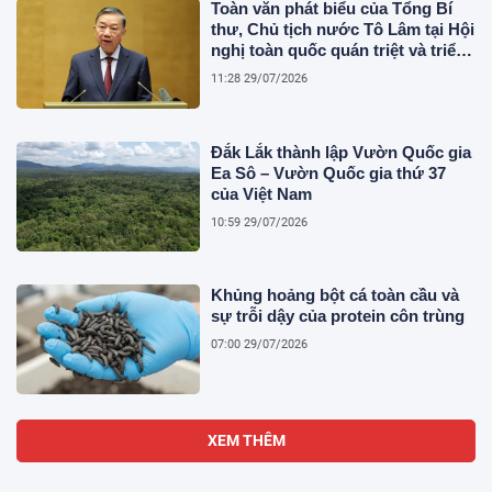
Toàn văn phát biểu của Tổng Bí
thư, Chủ tịch nước Tô Lâm tại Hội
nghị toàn quốc quán triệt và triển
khai thực hiện Nghị quyết Hội
11:28 29/07/2026
nghị Trung ương 3
Đắk Lắk thành lập Vườn Quốc gia
Ea Sô – Vườn Quốc gia thứ 37
của Việt Nam
10:59 29/07/2026
Khủng hoảng bột cá toàn cầu và
sự trỗi dậy của protein côn trùng
07:00 29/07/2026
XEM THÊM