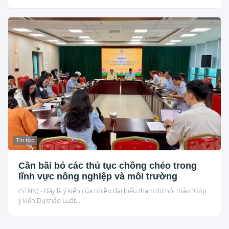
Tin tức
Cần bãi bỏ các thủ tục chồng chéo trong
lĩnh vực nông nghiệp và môi trường
(STNN) - Đây là ý kiến của nhiều đại biểu tham dự hội thảo “Góp
ý kiến Dự thảo Luật...