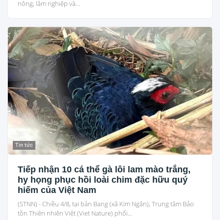
nông, lâm nghiệp và...
Tin tức
Tiếp nhận 10 cá thể gà lôi lam mào trắng,
hy họng phục hồi loài chim đặc hữu quý
hiếm của Việt Nam
(STNN) - Chiều 4/8, tại bản Bang (xã Kim Ngân), Trung tâm Bảo
tồn Thiên nhiên Việt (Viet Nature) phối...