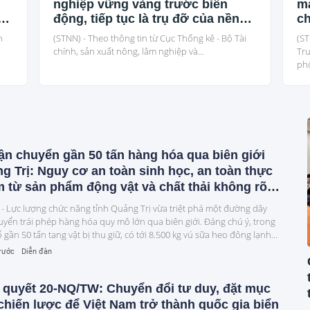
nghiệp vững vàng trước biến
mà
động, tiếp tục là trụ đỡ của nền
ch
kinh tế
N
n
(STNN) - Theo thông tin từ Cục Thống kê - Bộ Tài
(ST
chính, sản xuất nông, lâm nghiệp và...
Tru
phố
ận chuyển gần 50 tấn hàng hóa qua biên giới
g Trị: Nguy cơ an toàn sinh học, an toàn thực
 từ sản phẩm động vật và chất thải không rõ
n gốc
 - Lực lượng chức năng tỉnh Quảng Trị vừa triệt phá một đường dây
uyển trái phép hàng hóa quy mô lớn qua biên giới. Đáng chú ý, trong
 gần 50 tấn tang vật bị thu giữ, có tới 8.500 kg vú sữa heo đông lạnh
964 kg chất thải không rõ nguồn gốc.
trước
Diễn đàn
 quyết 20-NQ/TW: Chuyển đổi tư duy, đặt mục
 chiến lược để Việt Nam trở thành quốc gia biển