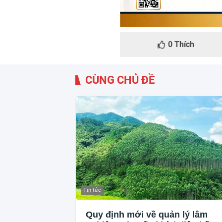
0
Thích
CÙNG CHỦ ĐỀ
Tin tức
Quy định mới về quản lý lâm