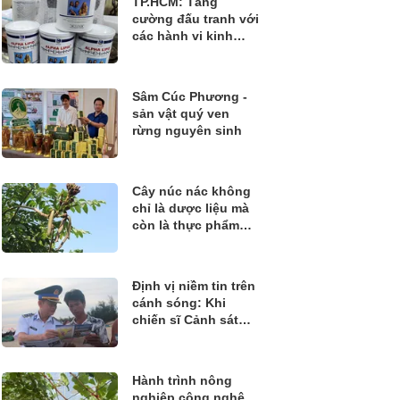
TP.HCM: Tăng
cường đấu tranh với
các hành vi kinh
doanh thực phẩm
không rõ nguồn gốc
Sâm Cúc Phương -
sản vật quý ven
rừng nguyên sinh
Cây núc nác không
chỉ là dược liệu mà
còn là thực phẩm
quý
Định vị niềm tin trên
cánh sóng: Khi
chiến sĩ Cảnh sát
biển đồng hành
cùng ngư dân bám
biển
Hành trình nông
nghiệp công nghệ