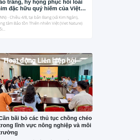
o trắng, hy họng phục hồi loài
im đặc hữu quý hiếm của Việt
am
NN) - Chiều 4/8, tại bản Bang (xã Kim Ngân),
ng tâm Bảo tồn Thiên nhiên Việt (Viet Nature)
i...
Hoạt động Liên hiệp hội
Cần bãi bỏ các thủ tục chồng chéo
trong lĩnh vực nông nghiệp và môi
trường