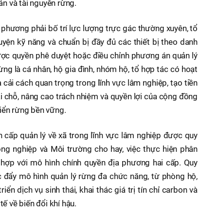
ản và tài nguyên rừng.
phương phải bố trí lực lượng trực gác thường xuyên, tổ
yện kỹ năng và chuẩn bị đầy đủ các thiết bị theo danh
ợc quyền phê duyệt hoặc điều chỉnh phương án quản lý
ừng là cá nhân, hộ gia đình, nhóm hộ, tổ hợp tác có hoạt
là cải cách quan trọng trong lĩnh vực lâm nghiệp, tạo tiền
tại chỗ, nâng cao trách nhiệm và quyền lợi của cộng đồng
triển rừng bền vững.
ân cấp quản lý về xã trong lĩnh vực lâm nghiệp được quy
ng nghiệp và Môi trường cho hay, việc thực hiện phân
hợp với mô hình chính quyền địa phương hai cấp. Quy
 đẩy mô hình quản lý rừng đa chức năng, từ phòng hộ,
iển dịch vụ sinh thái, khai thác giá trị tín chỉ carbon và
ế về biến đổi khí hậu.