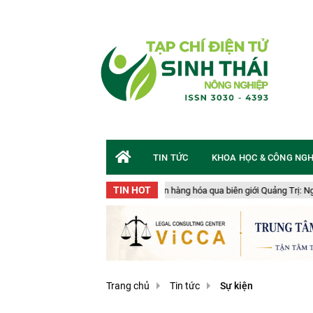
TIN TỨC
KHOA HỌC & CÔNG NG
TIN HOT
vận chuyển gần 50 tấn hàng hóa qua biên giới Quảng Trị: Nguy cơ an toàn sinh 
Trang chủ
Tin tức
Sự kiện