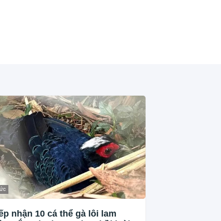
tức
ếp nhận 10 cá thể gà lôi lam