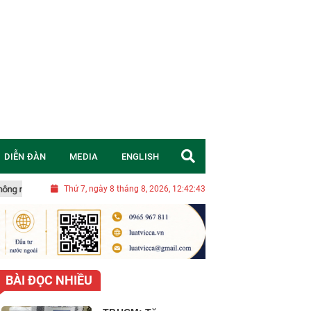
DIỄN ĐÀN
MEDIA
ENGLISH
Nghị quyết 20-NQ/TW: Chuyển đổi tư duy, đặt mục tiêu chiến lược để V
Thứ 7, ngày 8 tháng 8, 2026, 12:42:44
BÀI ĐỌC NHIỀU