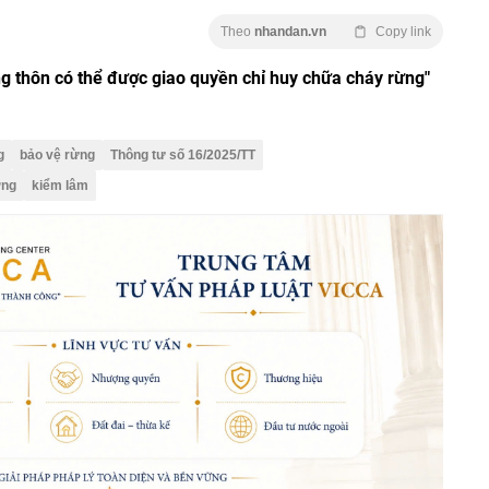
Theo
nhandan.vn
Copy link
g thôn có thể được giao quyền chỉ huy chữa cháy rừng"
g
bảo vệ rừng
Thông tư số 16/2025/TT
ờng
kiểm lâm