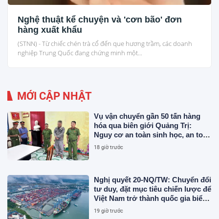
Nghệ thuật kể chuyện và 'cơn bão' đơn
hàng xuất khẩu
(STNN) - Từ chiếc chén trà cổ đến que hương trầm, các doanh
nghiệp Trung Quốc đang chứng minh một...
MỚI CẬP NHẬT
Vụ vận chuyển gần 50 tấn hàng
hóa qua biên giới Quảng Trị:
Nguy cơ an toàn sinh học, an toàn
thực phẩm từ sản phẩm động vật
18 giờ trước
và chất thải không rõ nguồn gốc
Nghị quyết 20-NQ/TW: Chuyển đổi
tư duy, đặt mục tiêu chiến lược để
Việt Nam trở thành quốc gia biển
mạnh
19 giờ trước