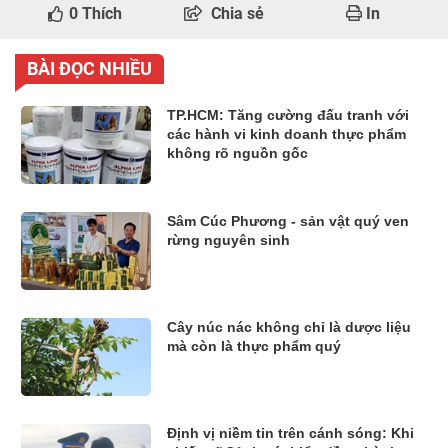
0
Thích
Chia sẻ
In
BÀI ĐỌC NHIỀU
TP.HCM: Tăng cường đấu tranh với
các hành vi kinh doanh thực phẩm
không rõ nguồn gốc
Sâm Cúc Phương - sản vật quý ven
rừng nguyên sinh
Cây núc nác không chỉ là dược liệu
mà còn là thực phẩm quý
Định vị niềm tin trên cánh sóng: Khi