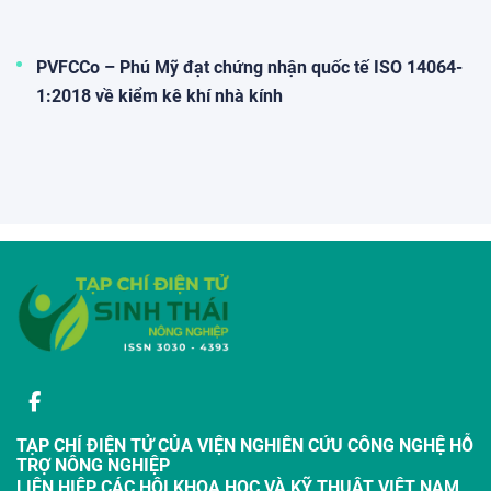
PVFCCo – Phú Mỹ đạt chứng nhận quốc tế ISO 14064-
1:2018 về kiểm kê khí nhà kính
TẠP CHÍ ĐIỆN TỬ CỦA VIỆN NGHIÊN CỨU CÔNG NGHỆ HỖ
TRỢ NÔNG NGHIỆP
LIÊN HIỆP CÁC HỘI KHOA HỌC VÀ KỸ THUẬT VIỆT NAM