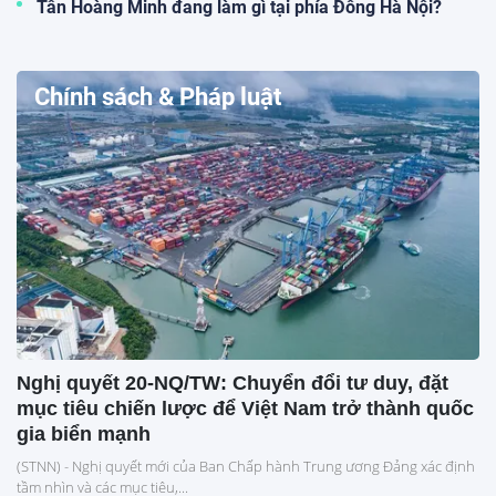
Tân Hoàng Minh đang làm gì tại phía Đông Hà Nội?
Chính sách & Pháp luật
Nghị quyết 20-NQ/TW: Chuyển đổi tư duy, đặt
mục tiêu chiến lược để Việt Nam trở thành quốc
gia biển mạnh
(STNN) - Nghị quyết mới của Ban Chấp hành Trung ương Đảng xác định
tầm nhìn và các mục tiêu,...