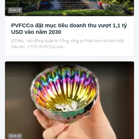
Kinh tế
PVFCCo đặt mục tiêu doanh thu vượt 1,1 tỷ
USD vào năm 2030
(STNN) - Hội đồng quản trị Tổng công ty Phân bón và Hóa chất
Dầu khí - CTCP (PVFCCo) vừa...
Kinh tế