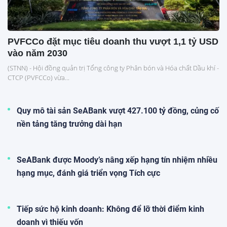
PVFCCo đặt mục tiêu doanh thu vượt 1,1 tỷ USD
vào năm 2030
(STNN) - Hội đồng quản trị Tổng công ty Phân bón và Hóa chất Dầu khí -
CTCP (PVFCCo) vừa...
Quy mô tài sản SeABank vượt 427.100 tỷ đồng, củng cố
nền tảng tăng trưởng dài hạn
SeABank được Moody’s nâng xếp hạng tín nhiệm nhiều
hạng mục, đánh giá triển vọng Tích cực
Tiếp sức hộ kinh doanh: Không để lỡ thời điểm kinh
doanh vì thiếu vốn