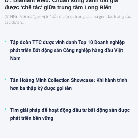
D’. Diamant Bleu: Chuẩn sống xanh đắt giá
được 'chế tác' giữa trung tâm Long Biên
(STNN) - Với mã “gen vị trí” đắc địa (một trong các mã gen đặc trưng của
các dự án...
Tập đoàn TTC được vinh danh Top 10 Doanh nghiệp
phát triển Bất động sản Công nghiệp hàng đầu Việt
Nam
Tân Hoàng Minh Collection Showcase: Khi hành trình
hơn ba thập kỷ được gọi tên
Tìm giải pháp để hoạt động đầu tư bất động sản được
phát triển bền vững