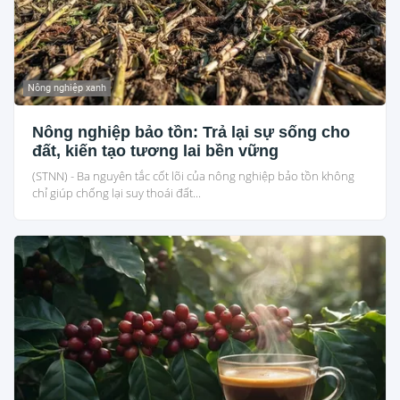
Nông nghiệp xanh
Nông nghiệp bảo tồn: Trả lại sự sống cho
đất, kiến tạo tương lai bền vững
(STNN) - Ba nguyên tắc cốt lõi của nông nghiệp bảo tồn không
chỉ giúp chống lại suy thoái đất...