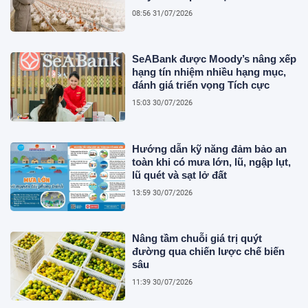
08:56 31/07/2026
SeABank được Moody’s nâng xếp
hạng tín nhiệm nhiều hạng mục,
đánh giá triển vọng Tích cực
15:03 30/07/2026
Hướng dẫn kỹ năng đảm bảo an
toàn khi có mưa lớn, lũ, ngập lụt,
lũ quét và sạt lở đất
13:59 30/07/2026
Nâng tầm chuỗi giá trị quýt
đường qua chiến lược chế biến
sâu
11:39 30/07/2026