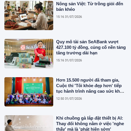
Nông sản Việt: Từ trồng giỏi đến
bán khéo
15:16 31/07/2026
Quy mô tài sản SeABank vượt
427.100 tỷ đồng, củng cố nền tảng
tăng trưởng dài hạn
15:16 31/07/2026
Hơn 15.500 người đã tham gia,
Cuộc thi 'Tôi khỏe đẹp hơn' tiếp
tục hành trình nâng cao sức khỏe
người Việt
12:50 31/07/2026
Khi chuồng gà lắp đặt thiết bị AI:
Thay đổi không nằm ở việc 'nghe
thấy' mà là 'phát hiện sớm'