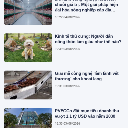
chuỗi giá trị: Một giải pháp hiện
đại hóa nông nghiệp cấp địa
phương tại Việt Nam
10:22 04/08/2026
Kinh tế thú cưng: Người dân
nông thôn làm giàu như thế nào?
19:39 03/08/2026
Giải mã công nghệ ‘làm lành vết
thương’ cho khoai lang
19:31 03/08/2026
PVFCCo đặt mục tiêu doanh thu
vượt 1,1 tỷ USD vào năm 2030
16:33 03/08/2026