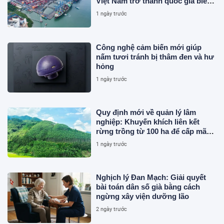
Việt Nam trở thành quốc gia biển
mạnh
1 ngày trước
Công nghệ cảm biến mới giúp
nấm tươi tránh bị thâm đen và hư
hỏng
1 ngày trước
Quy định mới về quản lý lâm
nghiệp: Khuyến khích liên kết
rừng trồng từ 100 ha để cấp mã
số
1 ngày trước
Nghịch lý Đan Mạch: Giải quyết
bài toán dân số già bằng cách
ngừng xây viện dưỡng lão
2 ngày trước