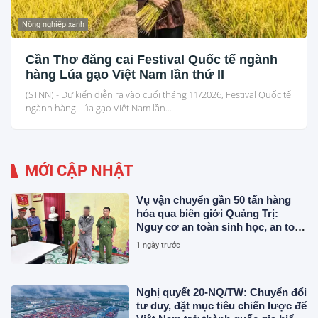
Nông nghiệp xanh
Cần Thơ đăng cai Festival Quốc tế ngành
hàng Lúa gạo Việt Nam lần thứ II
(STNN) - Dự kiến diễn ra vào cuối tháng 11/2026, Festival Quốc tế
ngành hàng Lúa gạo Việt Nam lần...
MỚI CẬP NHẬT
Vụ vận chuyển gần 50 tấn hàng
hóa qua biên giới Quảng Trị:
Nguy cơ an toàn sinh học, an toàn
thực phẩm từ sản phẩm động vật
1 ngày trước
và chất thải không rõ nguồn gốc
Nghị quyết 20-NQ/TW: Chuyển đổi
tư duy, đặt mục tiêu chiến lược để