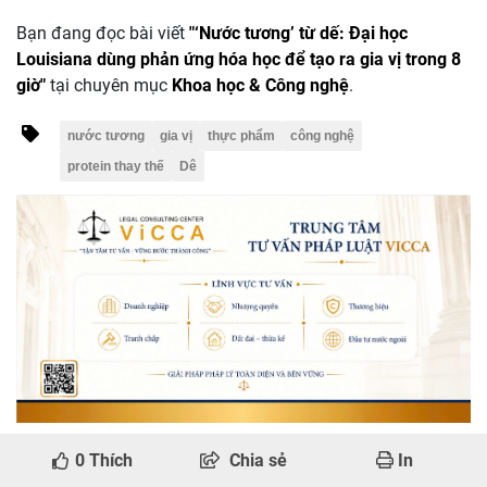
Bạn đang đọc bài viết
"‘Nước tương’ từ dế: Đại học
Louisiana dùng phản ứng hóa học để tạo ra gia vị trong 8
giờ"
tại chuyên mục
Khoa học & Công nghệ
.
nước tương
gia vị
thực phẩm
công nghệ
protein thay thế
Dê
0
Thích
Chia sẻ
In