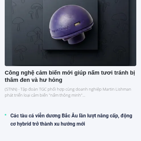
Công nghệ cảm biến mới giúp nấm tươi tránh bị
thâm đen và hư hỏng
(STNN) - Tập đoàn TGC phối hợp cùng doanh nghiệp Martin Lishman
phát triển loại cảm biến "nấm thông minh"...
Các tàu cá viễn dương Bắc Âu lần lượt nâng cấp, động
cơ hybrid trở thành xu hướng mới