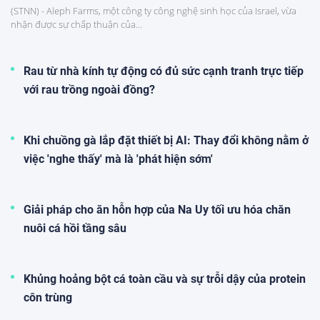
(STNN) - Aleph Farms, một công ty công nghệ sinh học của Israel, vừa
nhận được sự chấp thuận của...
Rau từ nhà kính tự động có đủ sức cạnh tranh trực tiếp
với rau trồng ngoài đồng?
Khi chuồng gà lắp đặt thiết bị AI: Thay đổi không nằm ở
việc 'nghe thấy' mà là 'phát hiện sớm'
Giải pháp cho ăn hỗn hợp của Na Uy tối ưu hóa chăn
nuôi cá hồi tầng sâu
Khủng hoảng bột cá toàn cầu và sự trỗi dậy của protein
côn trùng