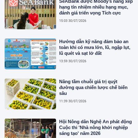
SeABank được Moody’s nâng xếp
hạng tín nhiệm nhiều hạng mục,
đánh giá triển vọng Tích cực
15:03 30/07/2026
Hướng dẫn kỹ năng đảm bảo an
toàn khi có mưa lớn, lũ, ngập lụt,
lũ quét và sạt lở đất
13:59 30/07/2026
Nâng tầm chuỗi giá trị quýt
đường qua chiến lược chế biến
sâu
11:39 30/07/2026
Hội Nông dân Nghệ An phát động
Cuộc thi 'Nhà nông khởi nghiệp
sáng tạo' năm 2026