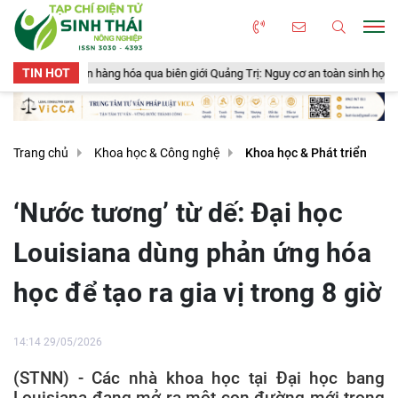
TIN HOT
g hóa qua biên giới Quảng Trị: Nguy cơ an toàn sinh học, an toàn thực phẩm từ
Trang chủ
Khoa học & Công nghệ
Khoa học & Phát triển
‘Nước tương’ từ dế: Đại học
Louisiana dùng phản ứng hóa
học để tạo ra gia vị trong 8 giờ
14:14 29/05/2026
(STNN) - Các nhà khoa học tại Đại học bang
Louisiana đang mở ra một con đường mới trong