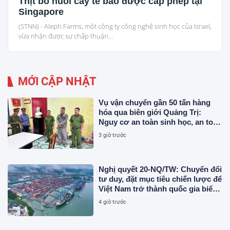
Thịt bò nuôi cấy tế bào được cấp phép tại
Singapore
(STNN) - Aleph Farms, một công ty công nghệ sinh học của Israel,
vừa nhận được sự chấp thuận...
MỚI CẬP NHẬT
Vụ vận chuyển gần 50 tấn hàng
hóa qua biên giới Quảng Trị:
Nguy cơ an toàn sinh học, an toàn
thực phẩm từ sản phẩm động vật
3 giờ trước
và chất thải không rõ nguồn gốc
Nghị quyết 20-NQ/TW: Chuyển đổi
tư duy, đặt mục tiêu chiến lược để
Việt Nam trở thành quốc gia biển
mạnh
4 giờ trước