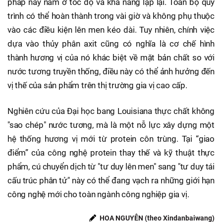
pháp này nằm ở tốc độ và khả năng lặp lại. Toàn bộ quy
trình có thể hoàn thành trong vài giờ và không phụ thuộc
vào các điều kiện lên men kéo dài. Tuy nhiên, chính việc
dựa vào thủy phân axit cũng có nghĩa là cơ chế hình
thành hương vị của nó khác biệt về mặt bản chất so với
nước tương truyền thống, điều này có thể ảnh hưởng đến
vị thế của sản phẩm trên thị trường gia vị cao cấp.
Nghiên cứu của Đại học bang Louisiana thực chất không
"sao chép" nước tương, mà là một nỗ lực xây dựng một
hệ thống hương vị mới từ protein côn trùng. Tại “giao
điểm” của công nghệ protein thay thế và kỹ thuật thực
phẩm, cú chuyển dịch từ "tư duy lên men" sang "tư duy tái
cấu trúc phân tử" này có thể đang vạch ra những giới hạn
công nghệ mới cho toàn ngành công nghiệp gia vị.
HOA NGUYỄN (theo Xindanbaiwang)