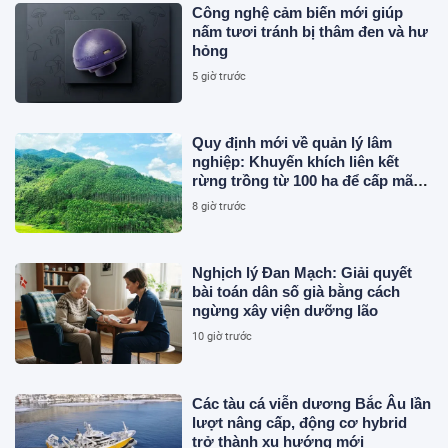
Công nghệ cảm biến mới giúp
nấm tươi tránh bị thâm đen và hư
hỏng
5 giờ trước
Quy định mới về quản lý lâm
nghiệp: Khuyến khích liên kết
rừng trồng từ 100 ha để cấp mã
số
8 giờ trước
Nghịch lý Đan Mạch: Giải quyết
bài toán dân số già bằng cách
ngừng xây viện dưỡng lão
10 giờ trước
Các tàu cá viễn dương Bắc Âu lần
lượt nâng cấp, động cơ hybrid
trở thành xu hướng mới