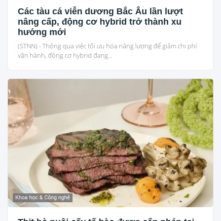
Các tàu cá viễn dương Bắc Âu lần lượt
nâng cấp, động cơ hybrid trở thành xu
hướng mới
(STNN) - Thông qua việc tối ưu hóa năng lượng để giảm chi phí
vận hành, động cơ hybrid đang...
Khoa học & Công nghệ