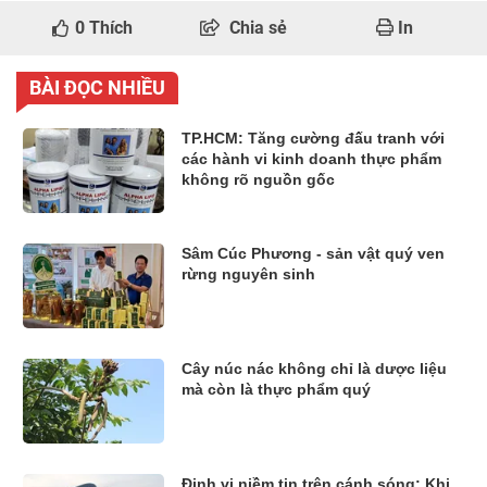
0
Thích
Chia sẻ
In
BÀI ĐỌC NHIỀU
TP.HCM: Tăng cường đấu tranh với
các hành vi kinh doanh thực phẩm
không rõ nguồn gốc
Sâm Cúc Phương - sản vật quý ven
rừng nguyên sinh
Cây núc nác không chỉ là dược liệu
mà còn là thực phẩm quý
Định vị niềm tin trên cánh sóng: Khi