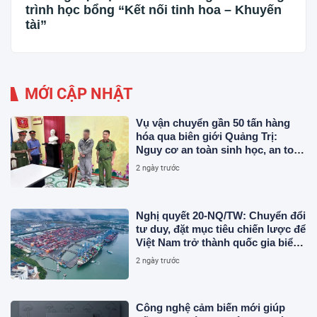
trình học bổng “Kết nối tinh hoa – Khuyến
tài”
MỚI CẬP NHẬT
Vụ vận chuyển gần 50 tấn hàng
hóa qua biên giới Quảng Trị:
Nguy cơ an toàn sinh học, an toàn
thực phẩm từ sản phẩm động vật
2 ngày trước
và chất thải không rõ nguồn gốc
Nghị quyết 20-NQ/TW: Chuyển đổi
tư duy, đặt mục tiêu chiến lược để
Việt Nam trở thành quốc gia biển
mạnh
2 ngày trước
Công nghệ cảm biến mới giúp