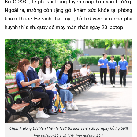
Bộ GD&ĐT; lệ phí khi trúng tuyển nhập học vào trường.
Ngoài ra, trường còn tặng gói khám sức khỏe tại phòng
khám thuộc Hệ sinh thái myU; hỗ trợ việc làm cho phụ
huynh thí sinh, quay số may mắn nhận ngay 20 laptop.
Chọn Trường ĐH Văn Hiến là NV1 thí sinh nhận được ngay hỗ trợ 50%
học phí học kỳ 1 và 20% học phí học kỳ 2.