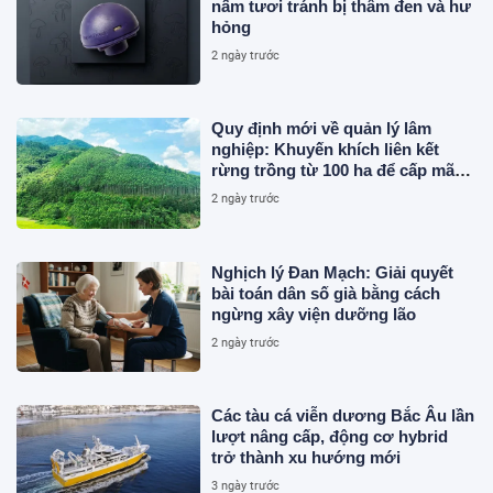
nấm tươi tránh bị thâm đen và hư
hỏng
2 ngày trước
Quy định mới về quản lý lâm
nghiệp: Khuyến khích liên kết
rừng trồng từ 100 ha để cấp mã
số
2 ngày trước
Nghịch lý Đan Mạch: Giải quyết
bài toán dân số già bằng cách
ngừng xây viện dưỡng lão
2 ngày trước
Các tàu cá viễn dương Bắc Âu lần
lượt nâng cấp, động cơ hybrid
trở thành xu hướng mới
3 ngày trước