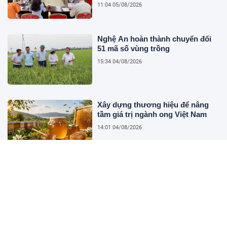
11:04 05/08/2026
Nghệ An hoàn thành chuyển đổi
51 mã số vùng trồng
15:34 04/08/2026
Xây dựng thương hiệu để nâng
tầm giá trị ngành ong Việt Nam
14:01 04/08/2026
Mô hình công nghiệp hóa toàn
chuỗi giá trị: Một giải pháp hiện
đại hóa nông nghiệp cấp địa
phương tại Việt Nam
10:22 04/08/2026