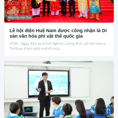
Nhịp cầu bạn đọc
Lễ hội điện Huệ Nam được công nhận là Di
sản văn hóa phi vật thể quốc gia
STNN – Ngày 30/3, tại di tích Nghinh Lương đình, Sở Văn hóa và
Thể thao thành phố Huế tổ chức...