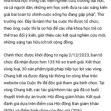
nhà khoa học trong các viện nghiên cứu, trường đại học,
và cả người dân, những em học sinh đưa ra các sáng kiến
giải bài toán từ chính cuộc sống họ đang gặp phải”, Thứ
trưởng nói. Đây là năm thứ ba cuộc thi được tổ chức,
theo ông, cuộc thi là cơ hội để các nhà khoa học trẻ có
thể trao đổi ý kiến, giới thiệu các kết quả nghiên cứu mới,
những sáng tạo hữu ích tới cộng đồng.
Chính thức được khởi động từ ngày 2/12/2023, ban tổ
chức đã nhận được hơn 135 hồ sơ tranh giải. Kết thúc
vòng loại, 30 sản phẩm/giải pháp tiếp tục lọt vào vòng
Chung kết và được đăng tải thông tin công khai trên
website của Cuộc thi để độc giả tham gia bình chọn. Tại
vòng Chung kết, các tác giả/nhóm tác giả đã có buổi
thuyết trình dự án trước Hội đồng giám khảo. Kết quả
đánh giá dựa trên điểm của Hội đồng Ban giám khảo
(80%) và điểm bình chọn của độc giả (20%).