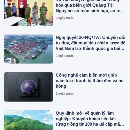
hóa qua biên giới Quảng Trị:
Nguy cơ an toàn sinh học, an toàn
thực phẩm từ sản phẩm động vật
2 ngày trước
và chất thải không rõ nguồn gốc
Nghị quyết 20-NQ/TW: Chuyển đổi
tư duy, đặt mục tiêu chiến lược để
Việt Nam trở thành quốc gia biển
mạnh
2 ngày trước
Công nghệ cảm biến mới giúp
nấm tươi tránh bị thâm đen và hư
hỏng
2 ngày trước
Quy định mới về quản lý lâm
nghiệp: Khuyến khích liên kết
rừng trồng từ 100 ha để cấp mã
số