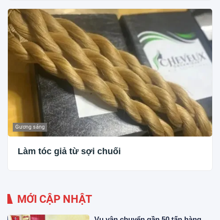
Gương sáng
Làm tóc giả từ sợi chuối
MỚI CẬP NHẬT
Vụ vận chuyển gần 50 tấn hàng