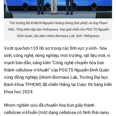
Thứ trưởng Bộ KH&CN Nguyễn Hoàng Giang (bìa phải) và ông Phạm
Hiếu, Tổng biên tập báo VnExpress, trao giải nhất cho PGS.TS Nguyễn
Đình Quân, đại diện nhóm Biomass Lab. Ảnh: VNExpress
Vượt qua hơn 135 hồ sơ trong các lĩnh vực y sinh - hóa
sinh, công nghệ, nông nghiệp, môi trường, vật liệu mới, vi
mạch bán dẫn, sáng kiến “Công nghệ chuyển hóa bùn
thành cellulose vi khuẩn” của PGS.TS Nguyễn Đình Quân
cùng đồng nghiệp (nhóm Biomass Lab, Trường Đại học
Bách khoa TPHCM) đã chiến thắng tại Cuộc thi Sáng kiến
khoa học 2024.
Nhóm nghiên cứu đã chuyển hóa bùn giấy thành
cellulose vi khuẩn (một dạng cellulose có hình thái nano