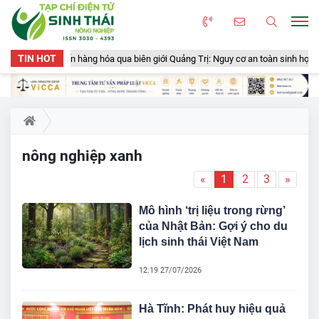
TIN HOT
n gần 50 tấn hàng hóa qua biên giới Quảng Trị: Nguy cơ an toàn sinh học, an t
nông nghiệp xanh
«
1
2
3
»
Mô hình ‘trị liệu trong rừng’
của Nhật Bản: Gợi ý cho du
lịch sinh thái Việt Nam
12:19 27/07/2026
Hà Tĩnh: Phát huy hiệu quả