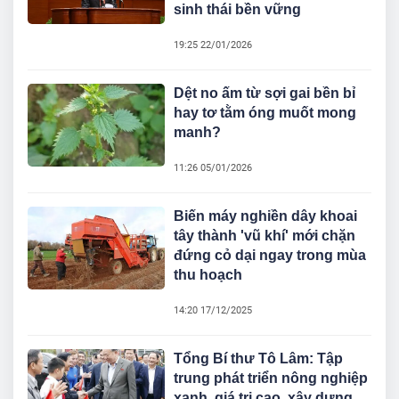
sinh thái bền vững
19:25 22/01/2026
Dệt no ấm từ sợi gai bền bỉ
hay tơ tằm óng muốt mong
manh?
11:26 05/01/2026
Biến máy nghiền dây khoai
tây thành 'vũ khí' mới chặn
đứng cỏ dại ngay trong mùa
thu hoạch
14:20 17/12/2025
Tổng Bí thư Tô Lâm: Tập
trung phát triển nông nghiệp
xanh, giá trị cao, xây dựng